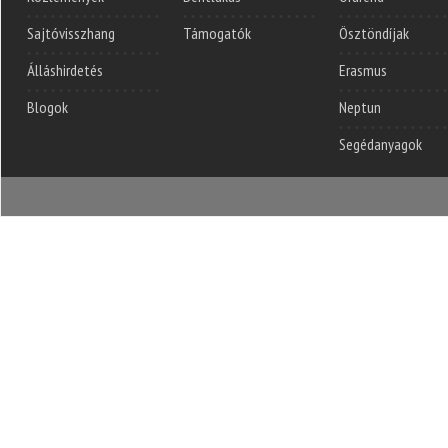
Sajtóvisszhang
Támogatók
Ösztöndíjak
Álláshirdetés
Erasmus
Blogok
Neptun
Segédanyagok