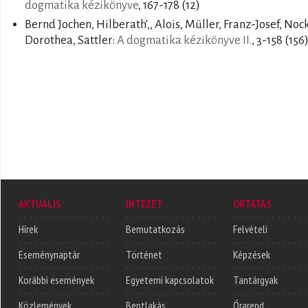
dogmatika kézikönyve
, 167-178 (12)
Bernd Jochen, Hilberath',, Alois, Müller, Franz-Josef, Noc
Dorothea, Sattler:
A dogmatika kézikönyve II.
, 3-158 (156
AKTUÁLIS
INTÉZET
OKTATÁS
Hírek
Bemutatkozás
Felvételi
Eseménynaptár
Történet
Képzések
Korábbi események
Egyetemi kapcsolatok
Tantárgyak
Közlemények
Bentlakás
Órarend