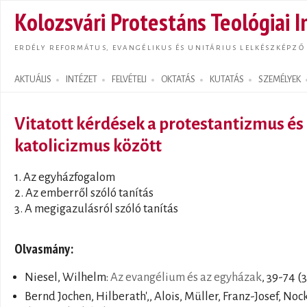
Ugrás
Kolozsvári Protestáns Teológiai I
tarta
ERDÉLY REFORMÁTUS, EVANGÉLIKUS ÉS UNITÁRIUS LELKÉSZKÉPZŐ
AKTUÁLIS
INTÉZET
FELVÉTELI
OKTATÁS
KUTATÁS
SZEMÉLYEK
Search form
Vitatott kérdések a protestantizmus és
katolicizmus között
1. Az egyházfogalom
2. Az emberről szóló tanítás
3. A megigazulásról szóló tanítás
Olvasmány:
Niesel, Wilhelm:
Az evangélium és az egyházak
, 39-74 (
Bernd Jochen, Hilberath',, Alois, Müller, Franz-Josef, Noc