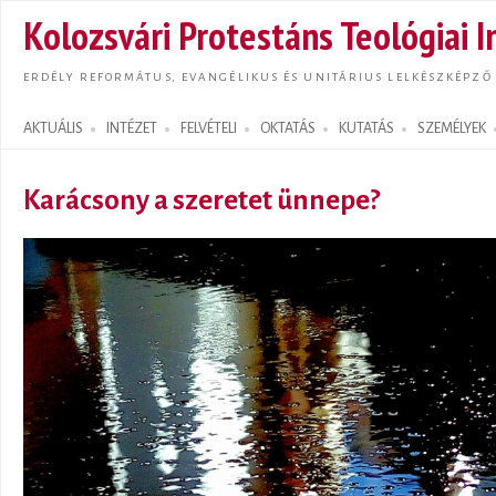
Ugrás
Kolozsvári Protestáns Teológiai I
tarta
ERDÉLY REFORMÁTUS, EVANGÉLIKUS ÉS UNITÁRIUS LELKÉSZKÉPZŐ
AKTUÁLIS
INTÉZET
FELVÉTELI
OKTATÁS
KUTATÁS
SZEMÉLYEK
Search form
Karácsony a szeretet ünnepe?