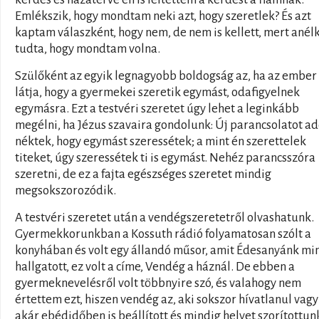
Emlékszik, hogy mondtam neki azt, hogy szeretlek? És azt
kaptam válaszként, hogy nem, de nem is kellett, mert anélk
tudta, hogy mondtam volna.
Szülőként az egyik legnagyobb boldogság az, ha az ember
látja, hogy a gyermekei szeretik egymást, odafigyelnek
egymásra. Ezt a testvéri szeretet úgy lehet a leginkább
megélni, ha Jézus szavaira gondolunk: Új parancsolatot a
néktek, hogy egymást szeressétek; a mint én szerettelek
titeket, úgy szeressétek ti is egymást. Nehéz parancsszóra
szeretni, de ez a fajta egészséges szeretet mindig
megsokszorozódik.
A testvéri szeretet után a vendégszeretetről olvashatunk.
Gyermekkorunkban a Kossuth rádió folyamatosan szólt a
konyhában és volt egy állandó műsor, amit Édesanyánk mi
hallgatott, ez volt a címe, Vendég a háznál. De ebben a
gyermeknevelésről volt többnyire szó, és valahogy nem
értettem ezt, hiszen vendég az, aki sokszor hívatlanul vagy
akár ebédidőben is beállított és mindig helyet szorítottun