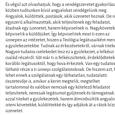
És végül azt olvashatjuk, hogy a vendégszeretet gyakorlás
közben tudtunkon kívül angyalokat vendégelünk meg.
Angyalok, küldöttek, postások, akik üzenetet hoznak. De 
egyszerű alkalmazottak, akik teljesítenek egy feladatot,
átadnak egy üzenetet, hanem képviselnek is. Nagykövete
képviselik a küldőjüket. Így képviselitek most ti ezen az
ünnepen az intézetet, hiszen a Teológia legátusaiként me
a gyülekezetekbe. Tudnak az érkezésetekről, várnak titeke
Nagyon tudatos cselekedet lesz ez a gyülekezet, a lelkészi
család részéről. Sőt már ti is felkészültetek, érdeklődtetek
korábbi legátusoktól, hogy hova érkeztek. Van egy tudatos
látható része a ti ünnepi szolgálatotoknak. De hiszem azt,
lehet ennek a szolgálatnak egy láthatatlan, tudatalatti
összetevője is, amikor a keret megtelik, megtelhet
tartalommal és valóban nemcsak egy kötelező feladatot
teljesítetek, nemcsak legátumot gyűjtenek és támogatnak
azzal titeket a gyülekezetek, hanem átminősültök angyalo
isteni követekké, küldöttekké és így adjátok át a rátok bíz
üzenetet.