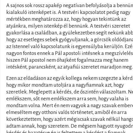
A sajnos sok rossz apakép negatívan befolyásolja a bennü
kialakuló istenképet is. A testvéri kapcsolatot pedig nagy
mértékben meghatározza az, hogy hogyan tekintünk az
atyánkra, milyen istenkép él bennünk. A testvéri szeretet
gyakorlása a családban, a gyülekezetben segít nekünk ab
hogy az esetleges sebek gyógyuljanak, a görcsök oldódjan
az Istennel való kapcsolatunk is egyensúlyba kerüljön. Ezér
nagyon fontos ennek a Pál apostoli intésnek a megszívlelés
hiszen Pál apostol nem óhajként fogalmazza meg hanem
intésként, parancsként, az atyafiúi szeretet maradjon meg.
Ezen az előadáson az egyik kollega nekem szegezte a kérd
hogy mikor mondtam utoljára a nagyfiamnak azt, hogy
szeretlek. Meglepett a kérdés, de őszintén válaszoltam. 
emlékszem, sőt nem emlékszem arra sem, hogy valaha is
mondtam volna. Mert én nem vagyok a nagy szavak embere
elmeséltem egy otthoni valós történetet, amiből én arra
következtettem, hogy azért mégiscsak szavak nélkül hang
adtam annak, hogy szeretem. De mégsem hagyott nyugodn
kérdés és hazatérve én is feltettem a kérdést a fiamnak.