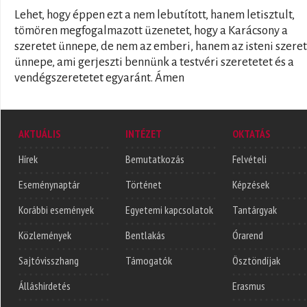
Lehet, hogy éppen ezt a nem lebutított, hanem letisztult,
tömören megfogalmazott üzenetet, hogy a Karácsony a
szeretet ünnepe, de nem az emberi, hanem az isteni szere
ünnepe, ami gerjeszti bennünk a testvéri szeretetet és a
vendégszeretetet egyaránt. Ámen
AKTUÁLIS
INTÉZET
OKTATÁS
Hírek
Bemutatkozás
Felvételi
Eseménynaptár
Történet
Képzések
Korábbi események
Egyetemi kapcsolatok
Tantárgyak
Közlemények
Bentlakás
Órarend
Sajtóvisszhang
Támogatók
Ösztöndíjak
Álláshirdetés
Erasmus