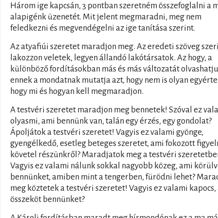
Három ige kapcsán, 3 pontban szeretném összefoglalni a 
alapigénk üzenetét. Mit jelent megmaradni, meg nem
feledkezni és megvendégelni az ige tanítása szerint.
Az atyafiúi szeretet maradjon meg. Az eredeti szöveg szer
lakozzon veletek, legyen állandó lakótársatok. Az hogy, a
különböző fordításokban más és más változatát olvashatj
ennek a mondatnak mutatja azt, hogy nem is olyan egyért
hogy mi és hogyan kell megmaradjon.
A testvéri szeretet maradjon meg bennetek! Szóval ez val
olyasmi, ami bennünk van, talán egy érzés, egy gondolat?
Ápoljátok a testvéri szeretet! Vagyis ez valami gyönge,
gyengélkedő, esetleg beteges szeretet, ami fokozott figye
követel részünkről? Maradjatok meg a testvéri szeretetbe
Vagyis ez valami nálunk sokkal nagyobb közeg, ami körül
bennünket, amiben mint a tengerben, fürödni lehet? Mara
meg köztetek a testvéri szeretet! Vagyis ez valami kapocs,
összeköt bennünket?
A Károli fordításban maradt meg hírmondónak ez a ma má