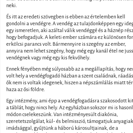
neki.
És itt az eredeti szövegben is ebben az értelemben kell
gondolni a vendégre. A vendég az tulajdonképpen egy ide
egy ismeretlen, aki azáltal válik vendéggé és a háznép rés
hogy befogadjuk. A keleti ember számára ez különösen fo
erkölcsi parancs volt. Bármennyire is szegény az ember,
annyira nem lehet szegény, hogy még egy kanál étel ne jus
vendégnek vagy még egy kis fekvőhely.
Ennek fényében még súlyosabb az a megállapítás, hogy n
volt hely a vendégfogadó házban a szent családnak, ráadá
ők nem is voltak idegenek, hiszen a népszámlálás miatt té
haza az ősi földre.
Egy intézmény, ami épp a vendégfogadásra szakosodott ki
a táblát, hogy nincs hely. Az egyházban sokszor mi is hason
módon cselekeszünk. Van intézményesült diakónia,
szeretetszolgálat, kül- és belmisszió, támogatjuk anyagiak
imádsággal, gyűjtünk a háború károsultjainak, de a