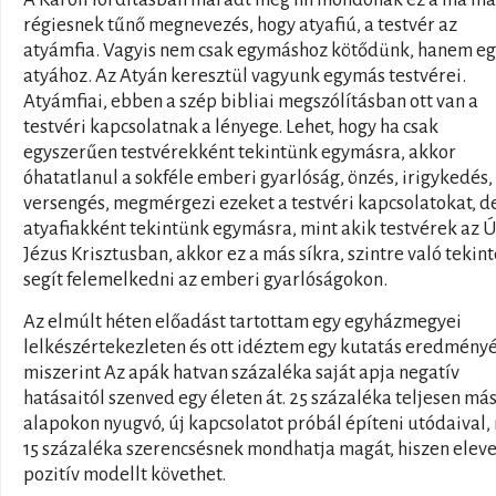
régiesnek tűnő megnevezés, hogy atyafiú, a testvér az
atyámfia. Vagyis nem csak egymáshoz kötődünk, hanem e
atyához. Az Atyán keresztül vagyunk egymás testvérei.
Atyámfiai, ebben a szép bibliai megszólításban ott van a
testvéri kapcsolatnak a lényege. Lehet, hogy ha csak
egyszerűen testvérekként tekintünk egymásra, akkor
óhatatlanul a sokféle emberi gyarlóság, önzés, irigykedés,
versengés, megmérgezi ezeket a testvéri kapcsolatokat, d
atyafiakként tekintünk egymásra, mint akik testvérek az 
Jézus Krisztusban, akkor ez a más síkra, szintre való tekint
segít felemelkedni az emberi gyarlóságokon.
Az elmúlt héten előadást tartottam egy egyházmegyei
lelkészértekezleten és ott idéztem egy kutatás eredményé
miszerint Az apák hatvan százaléka saját apja negatív
hatásaitól szenved egy életen át. 25 százaléka teljesen má
alapokon nyugvó, új kapcsolatot próbál építeni utódaival,
15 százaléka szerencsésnek mondhatja magát, hiszen elev
pozitív modellt követhet.