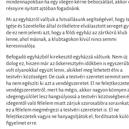
mindennapokban ha egy idegen kérne bebocsátást, akkor 
résnyire nyitott ajtóban fogadnánk.
Mi az egyházról valljuk a hitvallásunk segítségével, hogy I
Igéje és Szentlelke által örökéletre elválasztott sereget gy
de ez nem jelenti azt, hogy a földi egyház az zártkörű klub
lenne, ahol másnak, a klubtagokon kívül nincs semmi
keresnivalója.
Befogadó egyházból kirekesztő egyházzá váltunk. Nem új
dolog ez, hiszen már az őskeresztyén időkben is egyszerű
volt olyanokkal együtt lenni, akikkel meg lehetett élni a
testvéri közösséget. De csak a testvéri szeretet semmit sem
ha nem egészíti ki azt a vendégszeretet. El ne felejtkezzet
vendégszeretetről, mert ha mégis, akkor nagyon könnyen 
idegengyülölet lesz hangsúlyossá a testvéri közösségben é
idegentől való félelem miatt zárjuk szorosabbra sorainkat
ez a félelem megmérgezi a testvéri szeretetet is. El ne
felejtkezzetek vagyis ne hanyagoljátok el, fordítsatok kül
figyelmet erre.