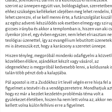
család, jelentsen ez bármit is a különböző értelmezések
szerint az ünnepen együtt van, boldogságban, szeretetben
ehhez szükséges kellékeket idejében meg lehet rendelni, 
lehet szerezni, el se kell menni érte, a futárszolgálat kiszáll
az egész adventi készülődés sok esetben elmegy egy sziru
giccses irányba és akkor a templomban is, hiszen van aki c
ilyenkor jön el, egy évben egyszer, nem lehet elriasztani n
teológiai üzenettel, így az evangélium lebutított üzenete
mi is átvesszük ezt, hogy a karácsony a szeretet ünnepe.
Hiszen tényleg, megpróbál mindenki odafigyelni a közvet
közelében élőkre, ajándékot készít vagy vásárol, az
idegenekhez is megpróbál kedvesebb lenni, a koldusnak i
talán több pénzt dob a kalapjába.
Pál apostol is itt a Zsidókhoz írt levél végén erre hívja fel a
figyelmet a testvéri és a vendégszeretetre. Mondhatjuk azt
hogy ez már a kezdet kezdetén problémás téma volt a
gyülekezet életében, hiszen ha nem lett volna az, akkor n
kellett volna külön felhívni erre a figyelmet.