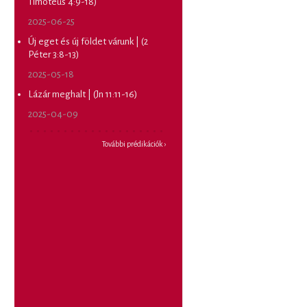
Timóteus 4:9-18)
2025-06-25
Új eget és új földet várunk | (2
Péter 3:8-13)
2025-05-18
Lázár meghalt | (Jn 11:11-16)
2025-04-09
További prédikációk ›