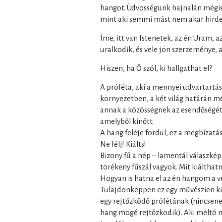
hangot. Üdvösségünk hajnalán mégis ú
mint aki semmi mást nem akar hirdetni
Íme, itt van Istenetek, az én Uram, 
uralkodik, és vele jön szerzeménye, 
Hiszen, ha Ő szól, ki hallgathat el?
A próféta, aki a mennyei udvartartá
környezetben, a két világ határán mé
annak a közösségnek az esendőségét
amelyből kinőtt.
A hang feléje fordul, ez a megbízat
Ne félj! Kiálts!
Bizony fű a nép – lamentál válaszké
törékeny fűszál vagyok. Mit kiálthat
Hogyan is hatna el az én hangom a 
Tulajdonképpen ez egy művészien k
egy rejtőzködő prófétának (nincsenek
hang mögé rejtőzködik). Aki méltó