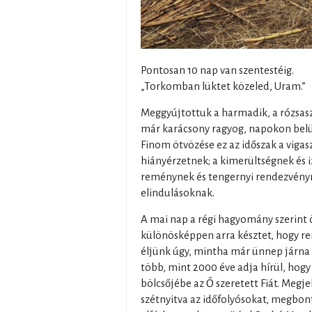
Pontosan 10 nap van szentestéig.
„Torkomban lüktet közeled, Uram.”
Meggyújtottuk a harmadik, a rózsaszí
már karácsony ragyog, napokon belü
Finom ötvözése ez az időszak a vigas
hiányérzetnek; a kimerültségnek és 
reménynek és tengernyi rendezvény
elindulásoknak.
A mai nap a régi hagyomány szerint
különösképpen arra késztet, hogy r
éljünk úgy, mintha már ünnep járna 
több, mint 2000 éve adja hírül, hogy 
bölcsőjébe az Ő szeretett Fiát. Megj
szétnyitva az időfolyósokat, megbont