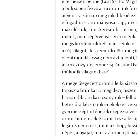
elférhessen benne (Lásd Szabó Magda:
a bölcsőben fekvő a mi örömünk forrá
adventi vasárnap még inkább kiélezi 
elfogadói és várományosai vagyunk eg
már elértük, amit keresünk – hitben
miénk, nem végérvényesen a miénk.
mégis küzdenünk kell bilincseinkkel 
az új világot, de szemünk előtt még it
ellentmondásosság nem azt jelenti,
állunk 2025. december 14-én, ahol Ist
működik világunkban?
A megelőlegezett öröm a lelkipásztor 
tapasztalatunkat is megidézi, hisz
hamarabb van karácsonyunk – felbomli
hetek óta készülünk énekekkel, verse
gyermekségtörténetek exegézisével 
öröm-hirdetések. És amit tesz a lelk
legátus nem más, mint az, hogy bevá
népet, a nyájat, mint az ünnep jó h