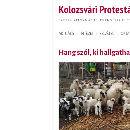
Kolozsvári Protestá
ERDÉLY REFORMÁTUS, EVANGÉLIKUS É
AKTUÁLIS
INTÉZET
FELVÉTELI
OKTA
Search form
Hang szól, ki hallgatha