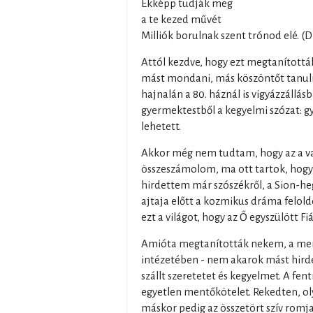
Ekképp tudják meg
a te kezed művét
Milliók borulnak szent trónod elé. (D
Attól kezdve, hogy ezt megtanítot
mást mondani, más köszöntőt tanulni
hajnalán a 80. háznál is vigyázzállás
gyermektestből a kegyelmi szózat: gy
lehetett.
Akkor még nem tudtam, hogy az a val
összeszámolom, ma ott tartok, hog
hirdettem már szószékről, a Sion-he
ajtaja előtt a kozmikus dráma felold
ezt a világot, hogy az Ő egyszülött Fiá
Amióta megtanították nekem, a men
intézetében - nem akarok mást hirdet
szállt szeretetet és kegyelmet. A fen
egyetlen mentőkötelet. Rekedten, ol
máskor pedig az összetört szív romjai