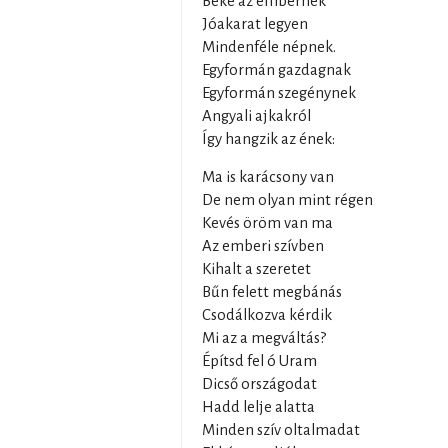
Béke az embernek
Jóakarat legyen
Mindenféle népnek.
Egyformán gazdagnak
Egyformán szegénynek
Angyali ajkakról
Így hangzik az ének:
Ma is karácsony van
De nem olyan mint régen
Kevés öröm van ma
Az emberi szívben
Kihalt a szeretet
Bűn felett megbánás
Csodálkozva kérdik
Mi az a megváltás?
Építsd fel ó Uram
Dicső országodat
Hadd lelje alatta
Minden szív oltalmadat