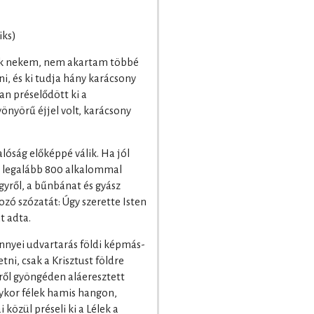
iks)
ták nekem, nem akartam többé
, és ki tudja hány karácsony
ban préselődött ki a
önyörű éjjel volt, karácsony
óság előképpé válik. Ha jól
y legalább 800 alkalommal
gyről, a bűnbánat és gyász
ozó szózatát: Úgy szerette Isten
t adta.
nyei udvartarás földi képmás-
ni, csak a Krisztust földre
tről gyöngéden aláeresztett
ykor félek hamis hangon,
 közül préseli ki a Lélek a