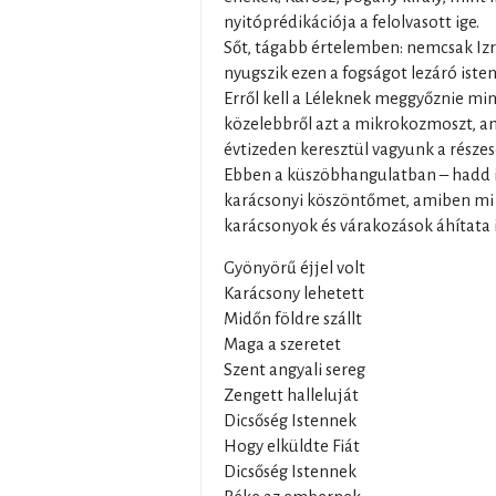
nyitóprédikációja a felolvasott ige.
Sőt, tágabb értelemben: nemcsak Izr
nyugszik ezen a fogságot lezáró isten
Erről kell a Léleknek meggyőznie mink
közelebbről azt a mikrokozmoszt, 
évtizeden keresztül vagyunk a részes
Ebben a küszöbhangulatban – hadd 
karácsonyi köszöntőmet, amiben mi 
karácsonyok és várakozások áhítata is
Gyönyörű éjjel volt
Karácsony lehetett
Midőn földre szállt
Maga a szeretet
Szent angyali sereg
Zengett halleluját
Dicsőség Istennek
Hogy elküldte Fiát
Dicsőség Istennek