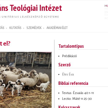
Ugrás a
ns Teológiai Intézet
H
tartalomra
E
S UNITÁRIUS LELKÉSZKÉPZŐ EGYETEME
R
TÁS
KUTATÁS
SZEMÉLYEK
AKADÉMIAI ÉLET
t el?
Tartalomtípus
Prédikáció
Szerző
Éles Éva
Bibliai referencia
Textus: Ézsaiás 40:1-11
Lectio: Máté 11:25-30
Kulcsszavak