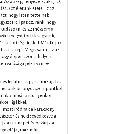
 Az a szép, fényes éjszaka). Ő,
sa, sőt életünk ereje. Ez az
azt, hogy Isten tetteinek
yszerre. Igaz ez, ránk, hogy
, tudásban, és az mégsem a
 Már megváltottak vagyunk,
és kötöttségeinkkel. Már látjuk
t van a régi. Mégis vajon ez az
 hogy éppen azon a helyen
en valósága jelen van, és
és legátus, vagyis a mi sajátos
en nekünk bizonyos szempontból
k a lineáris idő ilyenkor:
kkel, igékkel,
– most íródnak a karácsonyi
ipásztor és neki segédkezve a
rja az ünnepet és bevárja a
ázigazdája, már-már