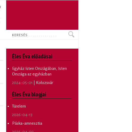
U
N
O
Keresés
Éles Éva előadásai
Egyház Isten Országában, Isten
Országa az egyházban
2024-05-01
| Kolozsvár
Éles Éva blogjai
Türelem
2026-04-13
Páska-amnesztia
2026-04-03