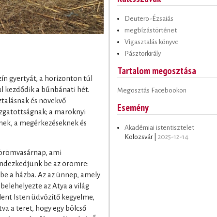
Deutero-Ézsaiás
megbízástörténet
Vigasztalás könyve
Pásztorkirály
Tartalom megosztása
n gyertyát, a horizonton túl
l kezdődik a bűnbánati hét.
Megosztás Facebookon
ztalásnak és növekvő
Esemény
izgatottságnak; a maroknyi
nek, a megérkezéseknek és
Akadémiai istentisztelet
Kolozsvár |
2025-12-14
 örömvasárnap, ami
endezkedjünk be az örömre:
be a házba. Az az ünnep, amely
belehelyezte az Atya a világ
elent Isten üdvözítő kegyelme,
va a teret, hogy egy bölcső