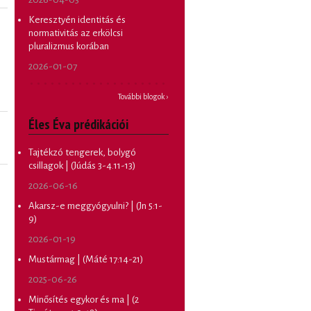
Keresztyén identitás és
normativitás az erkölcsi
pluralizmus korában
2026-01-07
További blogok ›
Éles Éva prédikációi
Tajtékzó tengerek, bolygó
csillagok | (Júdás 3-4.11-13)
2026-06-16
Akarsz-e meggyógyulni? | (Jn 5:1-
9)
2026-01-19
Mustármag | (Máté 17:14-21)
2025-06-26
Minősítés egykor és ma | (2