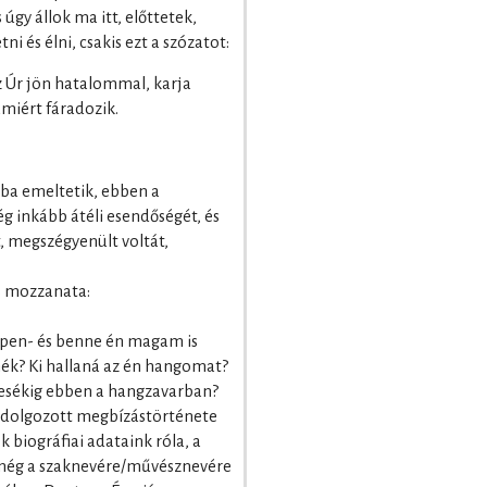
gy állok ma itt, előttetek,
 és élni, csakis ezt a szózatot:
az Úr jön hatalommal, karja
amiért fáradozik.
sba emeltetik, ebben a
g inkább átéli esendőségét, és
, megszégyenült voltát,
ás mozzanata:
ppen- és benne én magam is
nék? Ki hallaná az én hangomat?
vesékig ebben a hangzavarban?
idolgozott megbízástörténete
 biográfiai adataink róla, a
 még a szaknevére/művésznevére