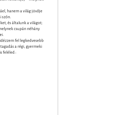
áel, hanem a világ jövője
i szón.
et, és általunk a világot;
amelynek csupán néhány
ei.
idézzem fel legkedvesebb
tagadás a régi, gyermeki
 feléled :