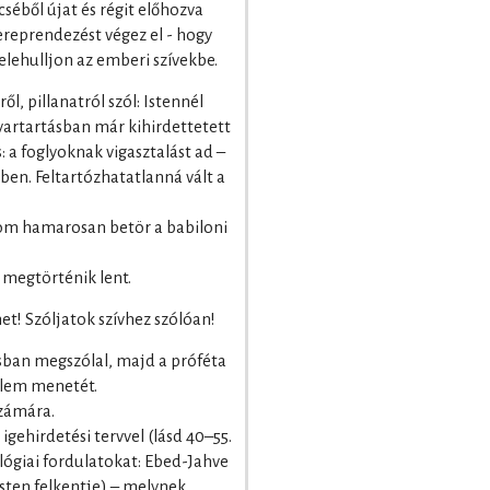
séből újat és régit előhozva
tereprendezést végez el - hogy
elehulljon az emberi szívekbe.
ől, pillanatról szól: Istennél
artartásban már kihirdettetett
 a foglyoknak vigasztalást ad –
en. Feltartózhatatlanná vált a
lom hamarosan betör a babiloni
 megtörténik lent.
et! Szóljatok szívhez szólóan!
sban megszólal, majd a próféta
nelem menetét.
számára.
igehirdetési tervvel (lásd 40–55.
ológiai fordulatokat: Ebed-Jahve
Isten felkentje) – melynek