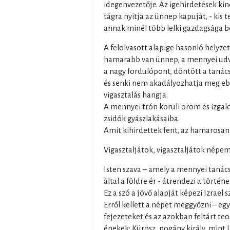
idegenvezetője. Az igehirdetések kinc
tágra nyitja az ünnep kapuját, - kis 
annak minél több lelki gazdagsága b
A felolvasott alapige hasonló helyzetr
hamarabb van ünnep, a mennyei udv
a nagy fordulópont, döntött a tanács:
és senki nem akadályozhatja meg ebb
vigasztalás hangja.
A mennyei trón körüli öröm és izga
zsidók gyászlakásaiba.
Amit kihirdettek fent, az hamarosan
Vigasztaljátok, vigasztaljátok népem
Isten szava – amely a mennyei tanác
által a földre ér - átrendezi a törté
Ez a szó a jövő alapját képezi Izrael 
Erről kellett a népet meggyőzni – egy 
fejezeteket és az azokban feltárt te
énekek; Kürösz, pogány király, mint 