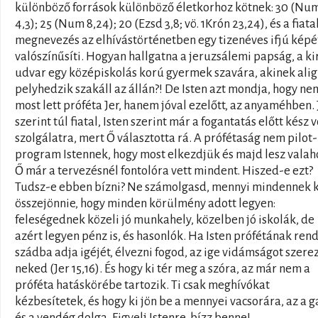
különböző források különböző életkorhoz kötnek: 30 (Nu
4,3); 25 (Num 8,24); 20 (Ezsd 3,8; vö. 1Krón 23,24), és a fiatal
megnevezés az elhívástörténetben egy tizenéves ifjú képé
valószínűsíti. Hogyan hallgatna a jeruzsálemi papság, a ki
udvar egy középiskolás korú gyermek szavára, akinek alig
pelyhedzik szakáll az állán?! De Isten azt mondja, hogy ne
most lett próféta Jer, hanem jóval ezelőtt, az anyaméhben. 
szerint túl fiatal, Isten szerint már a fogantatás előtt kész v
szolgálatra, mert Ő választotta rá. A prófétaság nem pilot-
program Istennek, hogy most elkezdjük és majd lesz valah
Ő már a tervezésnél fontolóra vett mindent. Hiszed-e ezt?
Tudsz-e ebben bízni? Ne számolgasd, mennyi mindennek k
összejönnie, hogy minden körülmény adott legyen:
feleségednek közeli jó munkahely, közelben jó iskolák, de
azért legyen pénz is, és hasonlók. Ha Isten prófétának rend
szádba adja igéjét, élvezni fogod, az ige vidámságot szere
neked (Jer 15,16). És hogy ki tér meg a szóra, az már nem a
próféta hatáskörébe tartozik. Ti csak meghívókat
kézbesítetek, és hogy ki jön be a mennyei vacsorára, az a 
és a vendég dolga. Figyelj Istenre, bízz benne!