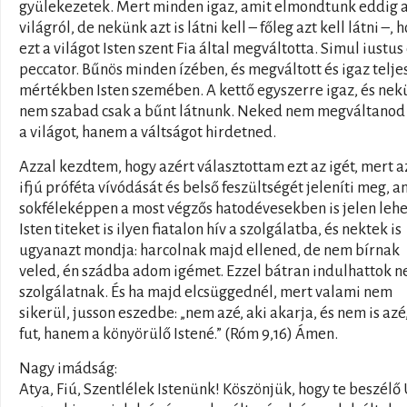
gyülekezetek. Mert minden igaz, amit elmondtunk eddig 
világról, de nekünk azt is látni kell – főleg azt kell látni –, 
ezt a világot Isten szent Fia által megváltotta. Simul iustus
peccator. Bűnös minden ízében, és megváltott és igaz telje
mértékben Isten szemében. A kettő egyszerre igaz, és ne
nem szabad csak a bűnt látnunk. Neked nem megváltanod 
a világot, hanem a váltságot hirdetned.
Azzal kezdtem, hogy azért választottam ezt az igét, mert a
ifjú próféta vívódását és belső feszültségét jeleníti meg, 
sokféleképpen a most végzős hatodévesekben is jelen lehe
Isten titeket is ilyen fiatalon hív a szolgálatba, és nektek is
ugyanazt mondja: harcolnak majd ellened, de nem bírnak
veled, én szádba adom igémet. Ezzel bátran indulhattok n
szolgálatnak. És ha majd elcsüggednél, mert valami nem
sikerül, jusson eszedbe: „nem azé, aki akarja, és nem is azé,
fut, hanem a könyörülő Istené.” (Róm 9,16) Ámen.
Nagy imádság:
Atya, Fiú, Szentlélek Istenünk! Köszönjük, hogy te beszélő