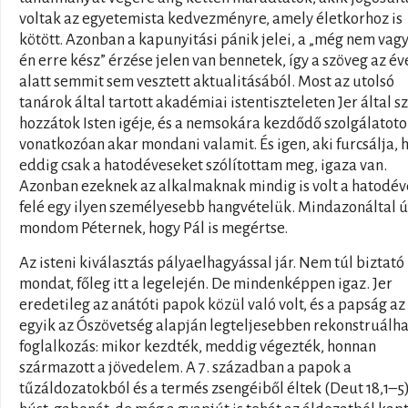
voltak az egyetemista kedvezményre, amely életkorhoz is
kötött. Azonban a kapunyitási pánik jelei, a „még nem vag
én erre kész” érzése jelen van bennetek, így a szöveg az év
alatt semmit sem vesztett aktualitásából. Most az utolsó
tanárok által tartott akadémiai istentiszteleten Jer által sz
hozzátok Isten igéje, és a nemsokára kezdődő szolgálatot
vonatkozóan akar mondani valamit. És igen, aki furcsálja, 
eddig csak a hatodéveseket szólítottam meg, igaza van.
Azonban ezeknek az alkalmaknak mindig is volt a hatodé
felé egy ilyen személyesebb hangvételük. Mindazonáltal 
mondom Péternek, hogy Pál is megértse.
Az isteni kiválasztás pályaelhagyással jár. Nem túl biztató
mondat, főleg itt a legelején. De mindenképpen igaz. Jer
eredetileg az anátóti papok közül való volt, és a papság az
egyik az Ószövetség alapján legteljesebben rekonstruálh
foglalkozás: mikor kezdték, meddig végezték, honnan
származott a jövedelem. A 7. században a papok a
tűzáldozatokból és a termés zsengéiből éltek (Deut 18,1–5)