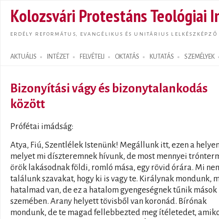
Ugrás
Kolozsvári Protestáns Teológiai I
tarta
ERDÉLY REFORMÁTUS, EVANGÉLIKUS ÉS UNITÁRIUS LELKÉSZKÉPZŐ
AKTUÁLIS
INTÉZET
FELVÉTELI
OKTATÁS
KUTATÁS
SZEMÉLYEK
Search form
Bizonyítási vágy és bizonytalankodás
között
Prófétai imádság:
Atya, Fiú, Szentlélek Istenünk! Megállunk itt, ezen a helyen
melyet mi díszteremnek hívunk, de most mennyei trónter
örök lakásodnak földi, romló mása, egy rövid órára. Mi ne
találunk szavakat, hogy ki is vagy te. Királynak mondunk, 
hatalmad van, de ez a hatalom gyengeségnek tűnik mások
szemében. Arany helyett tövisből van koronád. Bírónak
mondunk, de te magad fellebbezted meg ítéletedet, amik