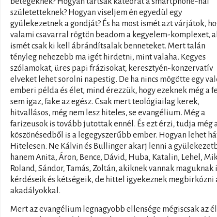
betegeknek? Hogyan tartsak kátéórát a smartphone-nal
születetteknek? Hogyan viseljem én egyedül egy
gyülekezetnek a gondját? És ha most ismét azt várjátok, h
valami csavarral rögtön beadom a kegyelem-komplexet, 
ismét csak ki kell ábrándítsalak benneteket. Mert talán
tényleg nehezebb ma igét hirdetni, mint valaha. Kegyes
szólamokat, üres papi frázisokat, keresztyén-konzervatív
elveket lehet sorolni napestig. De ha nincs mögötte egy val
emberi példa és élet, mind érezzük, hogy ezeknek még a f
sem igaz, fake az egész. Csak mert teológiailag kerek,
hitvallásos, még nem lesz hiteles, se evangélium. Még a
farizeusok is tovább jutottak ennél. És ezt érzi, tudja még 
köszönésedből is a legegyszerűbb ember. Hogyan lehet há
Hitelesen. Ne Kálvin és Bullinger akarj lenni a gyülekezet
hanem Anita, Áron, Bence, Dávid, Huba, Katalin, Lehel, Mik
Roland, Sándor, Tamás, Zoltán, akiknek vannak maguknak 
kérdéseik és kétségeik, de hittel igyekeznek megbirkózni 
akadályokkal.
Mert az evangélium legnagyobb ellensége mégiscsak az él