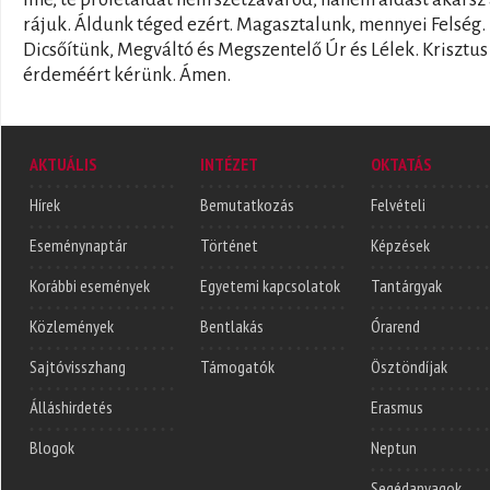
rájuk. Áldunk téged ezért. Magasztalunk, mennyei Felség.
Dicsőítünk, Megváltó és Megszentelő Úr és Lélek. Krisztus
érdeméért kérünk. Ámen.
AKTUÁLIS
INTÉZET
OKTATÁS
Hírek
Bemutatkozás
Felvételi
Eseménynaptár
Történet
Képzések
Korábbi események
Egyetemi kapcsolatok
Tantárgyak
Közlemények
Bentlakás
Órarend
Sajtóvisszhang
Támogatók
Ösztöndíjak
Álláshirdetés
Erasmus
Blogok
Neptun
Segédanyagok