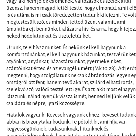
vagy, aki nem jelek és ómenek, változások és szelek által
üzensz, hanem magad lettél testté, hogy elmondd, amit elő
is és utána is mi csak töredezetten tudunk kifejezni. Te volt
megtestesült szó, és minden tetted üzent valamit, ami
ámulatba ejt bennünket, alázatra hív, és arra, hogy kifeje
neked hódolatunkat és tiszteletünket.
Urunk, te elhívsz minket. És nekünk el kell hagynunk a
komfortzónánkat, el kell hagynunk házunkat, testvérünket
atyánkat, anyánkat, házastársunkat, gyermekeinket,
szántóinkat érted és az evangéliumért (Mk 10,28). Adj erőt
megtenni, hogy szolgálatunk ne csak ábrándozás legyen e
országról ott fent, hanem tevő akarat, szilárd elhatározás,
cselekvő szó, valódi testté lett ige. És azt, akit most elhagyn
látszunk, nálad nyerjük vissza ismét, benned leljünk velük 
családra és népre, igazi közösségre.
Fiatalok vagyunk! Kevesek vagyunk ehhez, keveset tudunk
abban is bizonytalankodunk. Te pótold ki, ami híja van
kegyességünknek, tudásunknak, hitünknek és
meggyőződésünknek, hogy hitelesen tudjunk téged hirdet