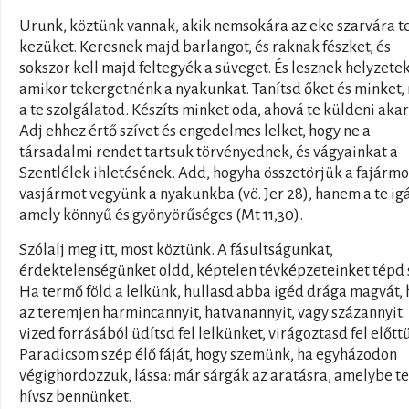
Urunk, köztünk vannak, akik nemsokára az eke szarvára t
kezüket. Keresnek majd barlangot, és raknak fészket, és
sokszor kell majd feltegyék a süveget. És lesznek helyzetek
amikor tekergetnénk a nyakunkat. Tanítsd őket és minket, 
a te szolgálatod. Készíts minket oda, ahová te küldeni akar
Adj ehhez értő szívet és engedelmes lelket, hogy ne a
társadalmi rendet tartsuk törvényednek, és vágyainkat a
Szentlélek ihletésének. Add, hogyha összetörjük a fajármo
vasjármot vegyünk a nyakunkba (vö. Jer 28), hanem a te ig
amely könnyű és gyönyörűséges (Mt 11,30).
Szólalj meg itt, most köztünk. A fásultságunkat,
érdektelenségünket oldd, képtelen tévképzeteinket tépd 
Ha termő föld a lelkünk, hullasd abba igéd drága magvát,
az teremjen harmincannyit, hatvanannyit, vagy százannyit. 
vized forrásából üdítsd fel lelkünket, virágoztasd fel előtt
Paradicsom szép élő fáját, hogy szemünk, ha egyházodon
végighordozzuk, lássa: már sárgák az aratásra, amelybe te
hívsz bennünket.