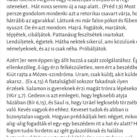
isteneket… Hát nincs semmi új a nap alatt… (Préd 1,9) Most
persze gondolom mindenki azt a retorikai csavart várja, h
hátrább az agarakkal. Láttunk mi már falon pókot és fűbe
nyuszit. De én azt mondom. Hajrá. Fogjátok, marjátok,
tépjétek, cibáljátok. Pattanásig feszítsétek inaitokat.
Lendüljetek, égjetek. Hátha nektek sikerül, ami közülünk 
némelyeknek, és az is csak néha. Próbáljátok.
Azért Jer nem éppen így állt hozzá a saját szolgálatához. 
ellenkezőleg, ő úgy érzi felkészületlen, nem ért a beszédh
Kiüt rajta a Mózes-szindróma. Uram, csak küldj, akit küld
akarsz… (Ex 4,13) A fiatalságból sokszor fakadnak ilyen
érzések. Salamon is gyereknek érzi magát trónra lépéseko
(1Kir 3,7). Gedeon is azt emlegeti, hogy legkisebb atyja
házában (Bír 6,15), és Saul is, hogy Izráel legkisebb törzséb
való. Kevés vagyok én ehhez. Keveset tudok és abban is
bizonytalan vagyok. Hogyan prédikáljak heti négyet, mikor
alig-alig fogadták el egy-egy beszédem itt a hat év alatt? 
fogom tudni hirdetni az igét gyászolóknak és halálos