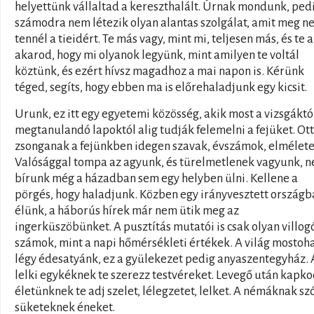
helyettünk vállaltad a kereszthalált. Úrnak mondunk, ped
számodra nem létezik olyan alantas szolgálat, amit meg n
tennél a tieidért. Te más vagy, mint mi, teljesen más, és te a
akarod, hogy mi olyanok legyünk, mint amilyen te voltál
köztünk, és ezért hívsz magadhoz a mai napon is. Kérünk
téged, segíts, hogy ebben ma is előrehaladjunk egy kicsit.
Urunk, ez itt egy egyetemi közösség, akik most a vizsgáktól
megtanulandó lapoktól alig tudják felemelni a fejüket. Ott
zsonganak a fejünkben idegen szavak, évszámok, elmélete
Valósággal tompa az agyunk, és türelmetlenek vagyunk, 
bírunk még a házadban sem egy helyben ülni. Kellene a
pörgés, hogy haladjunk. Közben egy irányvesztett országb
élünk, a háborús hírek már nem ütik meg az
ingerküszöbünket. A pusztítás mutatói is csak olyan villog
számok, mint a napi hőmérsékleti értékek. A világ mostoha
légy édesatyánk, ez a gyülekezet pedig anyaszentegyház. 
lelki egykéknek te szerezz testvéreket. Levegő után kapk
életünknek te adj szelet, lélegzetet, lelket. A némáknak szó
süketeknek éneket.