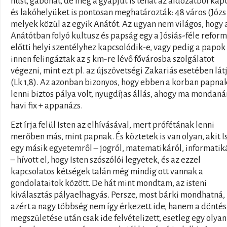
húst, gabonát, de még a gyapjút is tehát az áldozatból kap
és lakóhelyüket is pontosan meghatározták: 48 város (Józs 
melyek közül az egyik Anátót. Az ugyan nem világos, hogy 
Anátótban folyó kultusz és papság egy a Jósiás-féle reform
előtti helyi szentélyhez kapcsolódik-e, vagy pedig a papok
innen felingáztak az 5 km-re lévő fővárosba szolgálatot
végezni, mint ezt pl. az újszövetségi Zakariás esetében lát
(Lk 1,8). Az azonban bizonyos, hogy ebben a korban papna
lenni biztos pálya volt, nyugdíjas állás, ahogy ma mondaná
havi fix + appanázs.
Ezt írja felül Isten az elhívásával, mert prófétának lenni
merőben más, mint papnak. És köztetek is van olyan, akit I
egy másik egyetemről – jogról, matematikáról, informatik
– hívott el, hogy Isten szószólói legyetek, és az ezzel
kapcsolatos kétségek talán még mindig ott vannak a
gondolataitok között. De hát mint mondtam, az isteni
kiválasztás pályaelhagyás. Persze, most bárki mondhatná,
azért a nagy többség nem így érkezett ide, hanem a döntés
megszületése után csak ide felvételizett, esetleg egy olyan