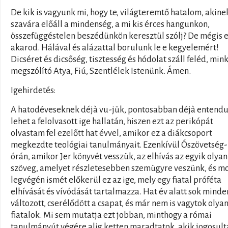
De kik is vagyunk mi, hogy te, világteremtő hatalom, akine
szavára előáll a mindenség, a mi kis érces hangunkon,
összefüggéstelen beszédünkön keresztül szólj? De mégis e
akarod. Hálával és alázattal borulunk le e kegyelemért!
Dicséret és dicsőség, tisztesség és hódolat száll feléd, min
megszólító Atya, Fiú, Szentlélek Istenünk. Ámen.
Igehirdetés:
A hatodéveseknek déjà vu-jük, pontosabban déjà entend
lehet a felolvasott ige hallatán, hiszen ezt az perikópát
olvastam fel ezelőtt hat évvel, amikor ez a diákcsoport
megkezdte teológiai tanulmányait. Ezenkívül Ószövetség-
órán, amikor Jer könyvét vesszük, az elhívás az egyik olyan
szöveg, amelyet részletesebben szemügyre veszünk, és mo
legvégén ismét előkerül ez az ige, mely egy fiatal próféta
elhívását és vívódását tartalmazza. Hat év alatt sok minde
változott, cserélődött a csapat, és már nem is vagytok olya
fiatalok. Mi sem mutatja ezt jobban, minthogy a római
tanulmányút végére alig ketten maradtatok, akik jogosult