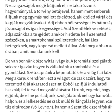
Ne az igazságok mögé bújjunk el, ne takarózzunk
hagyománnyal, a törvény betűjével, hanem mint emberek
álljunk meg egymás mellett és előtted, akik tőled várják é
kapják megváltásukat. Adj ebben bölcsességet és bátorság
józanságot és igaz kegyességet. Add Szentlélek vezetését, 
adja szánkba a te igédet, amikor hirdetni kell üzeneted
szószéken, a smartphonnal születetteknek, halálos
betegeknek, vagy koporsó mellett állva. Add meg abban a
órában, amit mondanunk kell.
De van bennünk bizonyítási vágy is. A jeremiási szolgálatb
sokszor igazán ingyen is vállalnánk a rombolást és a
gyomlálást. Szétcsapnánk a képmutatók és a világ fiai közö
Meg akarjuk rendíteni ezt a világot, de csak azért, hogy te
teremtsd újjá akaratod szerint. Ebből az ifjúi indulatból
használj fel terved megvalósítására. Urunk, engedd, hogy
égjünk, de el ne porladjunk, szolgálatunk nehogy hamváb
haljon, és a lelkesedés ne csak múló fellángolás legyen, id
tűz oltárodon (vö. Lev 10,1), hanem a Szentlélek szeráfok ál