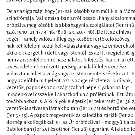
De az az igazság, hogy Jer-nak később sem múlik el a Móz
szindrómája. Vallomásaiban arról beszél, hány alkalomma
próbálta meg később is abbahagyni a szolgálatot (Jer 11,18
12,6; 15,10–21; 17,14–18; 18,18–23; 20,7–18). De itt az elhívás
végén – amely valószínűleg egy későbbi értékelő szöveg – 
nak két félelem közül kell választania: vagy az emberektől 
akiknek az igét hirdeti, vagy Istentől. És az itt megjelenő i
nem az istenfélelemre használatos kifejezés, hanem a rett
a veszedelemben érzett ijedség, a halálfélelem érzése.
Választani lehet a világ vagy az Isten nemtetszése között. É
hogy az előbbi mit jelent, azt is az ige részletezi: királyok,
vezetők, papok és az ország szabad népe. Gyakorlatilag
mindenkivel össze kell akaszkodnia a prófétának. Ezt látju
továbbiakban is. A királyok elégetik Jer tekercsét (Jer 36,2
vezetők is szívesen látnák holtan (Jer 26,11) és börtönbe ve
(Jer 37,15). A papok megveretik és kalodába zárják (Jer 20,
de még a kollégákkal is – az Úr prófétáival – meggyűlt a b
Babilonban (Jer 29) és otthon (Jer 28) egyaránt. A falubeli