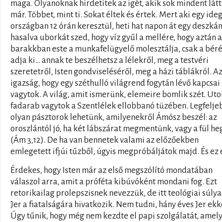
maga. Olyanoknak hirdetitek az igét, akik sok mindent lát
már. Többet, mint ti. Sokat éltek és értek. Mert aki egy ide
országban 12 órán keresztül, heti hat napon át egy deszká
hasalva uborkát szed, hogy víz gyűl a mellére, hogy aztán a
barakkban este a munkafelügyelő molesztálja, csak a béré
adja ki… annak te beszélhetsz a lélekről, meg a testvéri
szeretetről, Isten gondviseléséről, meg a házi táblákról. Az
igazság, hogy egy széthulló világrend fogytán lévő kapcsai
vagytok. A világ, amit ismerünk, elemeire bomlik szét. Uto
fadarab vagytok a Szentlélek ellobbanó tüzében. Legfelje
olyan pásztorok lehetünk, amilyenekről Ámósz beszél: az
oroszlántól jó, ha két lábszárat megmentünk, vagy a fül he
(Ám 3,12). De ha van bennetek valami az előzőekben
emlegetett ifjúi tűzből, úgyis megpróbáljátok majd. És ez 
Érdekes, hogy Isten már az első megszólító mondatában
válaszol arra, amit a próféta kibúvóként mondani fog. Ezt
retorikailag prolepszisnek nevezzük, de itt teológiai súlya
Jer a fiatalságára hivatkozik. Nem tudni, hány éves Jer ekk
Úgy tűnik, hogy még nem kezdte el papi szolgálatát, amely