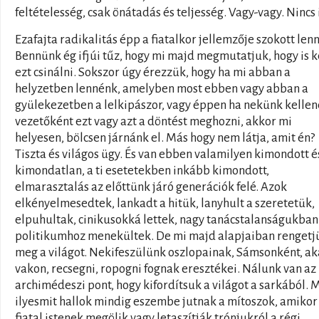
feltételesség, csak önátadás és teljesség. Vagy-vagy. Nincs i
Ezafajta radikalitás épp a fiatalkor jellemzője szokott lenn
Bennünk ég ifjúi tűz, hogy mi majd megmutatjuk, hogy is k
ezt csinálni. Sokszor úgy érezzük, hogy ha mi abban a
helyzetben lennénk, amelyben most ebben vagy abban a
gyülekezetben a lelkipászor, vagy éppen ha nekünk kellen
vezetőként ezt vagy azt a döntést meghozni, akkor mi
helyesen, bölcsen járnánk el. Más hogy nem látja, amit én?
Tiszta és világos ügy. És van ebben valamilyen kimondott é
kimondatlan, a ti esetetekben inkább kimondott,
elmarasztalás az előttünk járó generációk felé. Azok
elkényelmesedtek, lankadt a hitük, lanyhult a szeretetük,
elpuhultak, cinikusokká lettek, nagy tanácstalanságukban
politikumhoz menekültek. De mi majd alapjaiban rengetj
meg a világot. Nekifeszülünk oszlopainak, Sámsonként, ak
vakon, recsegni, ropogni fognak eresztékei. Nálunk van az
archimédeszi pont, hogy kifordítsuk a világot a sarkából. 
ilyesmit hallok mindig eszembe jutnak a mítoszok, amikor
fiatal istenek megölik vagy letaszítják trónjukról a régi