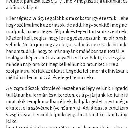
nyújtott parazsa (Ézs 6,6–7), mely megtisztítja ajkunkat és
a bűnös világot.
Ellenséges a világ. Legalábbis mi sokszor így érezzük. Lehe
hogy szélmalmok az óriások, de add, hogy senkitől meg ne
riadjunk, hanem téged féljünk és téged tartsunk szentnek
küzdeni kell, segíts, hogy le ne győzettessünk, ne bírjanak
velünk. Ne törjön meg az élet, a csalódás ne irtsa ki hitünke
hanem tudjuk, hogy te már anyánk méhében tanítottál. A
teológiai képzés már az anyaölben kezdődött, és vizsgája
minden nap, amikor meg kell élnünk a hitünket. Erre a
szolgálatra kérjük az áldást. Engedd felismerni elhívásunk
méltónak lenni hozzá, és eleget tenni neki.
A vizsgaidőszak hátralévő részében is légy velünk. Engedd
túllátnunk a formán és a kereten, és úgy járjunk-keljünk itt
mint akik templomodban élnek, hallják igédet, mert még
oltatott el a szövétnek (vö. 1Sám 3,3). Adj áldást a tanulásr
vizsgázásra, benned leljünk nyugalmat tanító és tanítvány
lelke.
Íme, te prófétáidat nem szétzavarod, hanem áldást akarsz