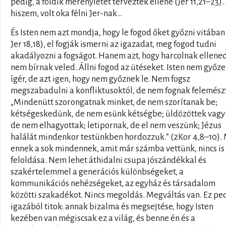
pedig, a földik merényletet terveztek ellene (Jer 11,21–23).
hiszem, volt oka félni Jer-nak…
És Isten nem azt mondja, hogy le fogod őket győzni vitában 
Jer 18,18), el fogják ismerni az igazadat, meg fogod tudni
akadályozni a fogságot. Hanem azt, hogy harcolnak ellened
nem bírnak veled. Állni fogod az ütéseket. Isten nem győz
ígér, de azt igen, hogy nem győznek le. Nem fogsz
megszabadulni a konfliktusoktól, de nem fognak felemész
„Mindenütt szorongatnak minket, de nem szorítanak be;
kétségeskedünk, de nem esünk kétségbe; üldözöttek vagy
de nem elhagyottak; letipornak, de el nem veszünk; Jézus
halálát mindenkor testünkben hordozzuk.” (2Kor 4,8–10).
ennek a sok mindennek, amit már számba vettünk, nincs is 
feloldása. Nem lehet áthidalni csupa jószándékkal és
szakértelemmel a generációs különbségeket, a
kommunikációs nehézségeket, az egyház és társadalom
közötti szakadékot. Nincs megoldás. Megváltás van. Ez pe
igazából titok: annak bizalma és megsejtése, hogy Isten
kezében van mégiscsak ez a világ, és benne én és a