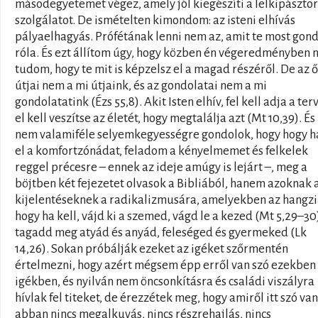
másodegyetemet végez, amely jól kiegészíti a lelkipásztor
szolgálatot. De ismételten kimondom: az isteni elhívás
pályaelhagyás. Prófétának lenni nem az, amit te most gon
róla. És ezt állítom úgy, hogy közben én végeredményben
tudom, hogy te mit is képzelsz el a magad részéről. De az ő
útjai nem a mi útjaink, és az gondolatai nem a mi
gondolatatink (Ézs 55,8). Akit Isten elhív, fel kell adja a terv
el kell veszítse az életét, hogy megtalálja azt (Mt 10,39). És 
nem valamiféle selyemkegyességre gondolok, hogy hogy 
el a komfortzónádat, feladom a kényelmemet és felkelek
reggel précesre – ennek az ideje amúgy is lejárt –, meg a
böjtben két fejezetet olvasok a Bibliából, hanem azoknak 
kijelentéseknek a radikalizmusára, amelyekben az hangzi
hogy ha kell, vájd ki a szemed, vágd le a kezed (Mt 5,29–30
tagadd meg atyád és anyád, feleséged és gyermeked (Lk
14,26). Sokan próbálják ezeket az igéket szőrmentén
értelmezni, hogy azért mégsem épp erről van szó ezekben
igékben, és nyilván nem öncsonkításra és családi viszályra
hívlak fel titeket, de érezzétek meg, hogy amiről itt szó van
abban nincs megalkuvás, nincs részrehajlás, nincs