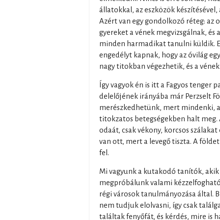
állatokkal, az eszközök készítésével, 
Azért van egy gondolkozó réteg: az o
gyereket a vének megvizsgálnak, és 
minden harmadikat tanulni küldik. E
engedélyt kapnak, hogy az óvilág egy-
nagy titokban végezhetik, és a vének
Így vagyok én is itt a Fagyos tenger 
delelőjének irányába már Perzselt F
merészkedhetünk, mert mindenki, ak
titokzatos betegségekben halt meg
odaát, csak vékony, korcsos szálakat
van ott, mert a levegő tiszta. A föld
fel.
Mi vagyunk a kutakodó tanítók, akik
megpróbálunk valami kézzelfogható t
régi városok tanulmányozása által. 
nem tudjuk elolvasni, így csak talál
találtak fenyőfát, és kérdés, mire is 