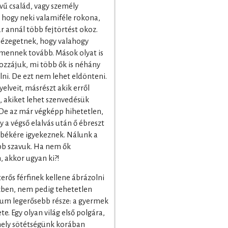
evű család, vagy személy
, hogy neki valamiféle rokona,
r annál több fejtörtést okoz.
nézegetnek, hogy valahogy
mennek tovább. Mások olyat is
zzájuk, mi több ők is néhány
lni. De ezt nem lehet eldönteni.
yelveit, másrészt akik erről
 akiket lehet szenvedésük
 De az már végképp hihetetlen,
y a végső elalvás után ő ébreszt
 a békére igyekeznek. Nálunk a
bb szavuk. Ha nem ők
 akkor ugyan ki?!
rős férfinek kellene ábrázolni
zben, nem pedig tehetetlen
lum legerősebb része: a gyermek
te. Egy olyan világ első polgára,
mely sötétségünk korában