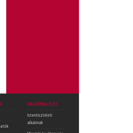
K
AKADÉMIAI ÉLET
Istentiszteleti
alkalmak
tatók