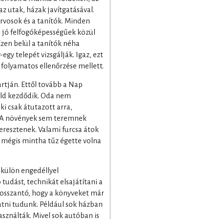
az utak, házak javítgatásával.
rvosok és a tanítók. Minden
a jó felfogóképességűek közül
zen belül a tanítók néha
egy telepét vizsgálják. Igaz, ezt
 folyamatos ellenőrzése mellett.
partján. Ettől tovább a Nap
öld kezdődik. Oda nem
i csak átutazott arra,
. A növények sem teremnek
 eresztenek. Valami furcsa átok
et mégis mintha tűz égette volna
 külön engedéllyel
udást, technikát elsajátítani a
Bosszantó, hogy a könyveket már
gatni tudunk. Például sok házban
használták. Mivel sok autóban is