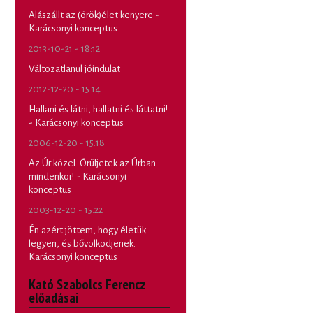
Alászállt az (örök)élet kenyere -
Karácsonyi konceptus
2013-10-21 - 18:12
Változatlanul jóindulat
2012-12-20 - 15:14
Hallani és látni, hallatni és láttatni!
- Karácsonyi konceptus
2006-12-20 - 15:18
Az Úr közel. Örüljetek az Úrban
mindenkor! - Karácsonyi
konceptus
2003-12-20 - 15:22
Én azért jöttem, hogy életük
legyen, és bővölködjenek.
Karácsonyi konceptus
Kató Szabolcs Ferencz
előadásai