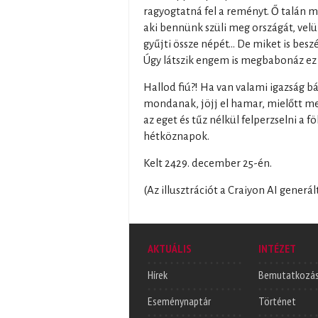
ragyogtatná fel a reményt. Ő talán 
aki bennünk szüli meg országát, velün
gyűjti össze népét… De miket is besz
Úgy látszik engem is megbabonáz ez 
Hallod fiú?! Ha van valami igazság b
mondanak, jöjj el hamar, mielőtt me
az eget és tűz nélkül felperzselni a 
hétköznapok.
Kelt 2429. december 25-én.
(Az illusztrációt a Craiyon AI generál
AKTUÁLIS
INTÉZET
Hírek
Bemutatkozá
Eseménynaptár
Történet