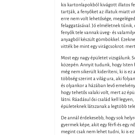
kis kartonlapokból kivágott illatos 
tartják, a fenyőket az illatuk miatt v
erre nem volt lehetősége, megelége
felaggatásával. Jó elméletnek tűnik,
fenyők tele vannak üveg- és valamil
anyagból készült gömbökkel. Ezekne
vitték be mint egy virágcsokrot: mert
Most egy nagy épületet vizsgálunk. So
közepén. Annyit tudunk, hogy Isten
még nem sikerült kideríteni, ki is ez
többség szerint a világ ura, aki folya
és olyankor a házában levő emelvénye
hogy tehetős valaki volt, mert az ép
látni. Ráadásul ősi család kell legyen
épületeknek látszanak a legtöbb tel
De annál érdekesebb, hogy sok helyrő
gyermek képe, akit egy férfi és egy nő 
megint csak nem lehet tudni, ki is ez