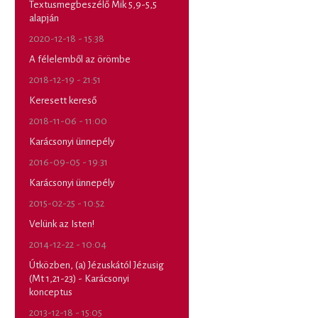
Textusmegbeszélő Mik 5,9-5,5
alapján
2020-12-18 - 15:38
A félelemből az örömbe
2018-12-19 - 21:51
Keresett kereső
2018-11-06 - 11:00
Karácsonyi ünnepély
2016-09-05 - 19:31
Karácsonyi ünnepély
2015-02-25 - 10:52
Velünk az Isten!
2014-12-22 - 10:04
Útközben, (a) Jézuskától Jézusig
(Mt 1,21-23) - Karácsonyi
konceptus
2013-12-18 - 15:05