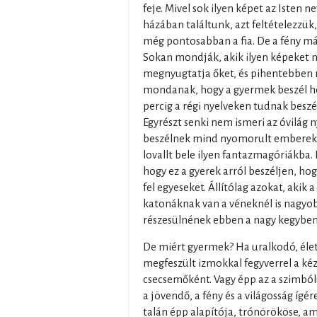
feje. Mivel sok ilyen képet az Isten n
házában találtunk, azt feltételezzük
még pontosabban a fia. De a fény má
Sokan mondják, akik ilyen képeket 
megnyugtatja őket, és pihentebben 
mondanak, hogy a gyermek beszél ho
percig a régi nyelveken tudnak beszé
Egyrészt senki nem ismeri az óvilág n
beszélnek mind nyomorult emberek,
lovallt bele ilyen fantazmagóriákba.
hogy ez a gyerek arról beszéljen, hog
fel egyeseket. Állítólag azokat, akik
katonáknak van a véneknél is nagyo
részesülnének ebben a nagy kegyben,
De miért gyermek? Ha uralkodó, élete
megfeszült izmokkal fegyverrel a ké
csecsemőként. Vagy épp az a szimbó
a jövendő, a fény és a világosság ígére
talán épp alapítója, trónörököse, a