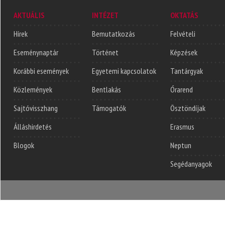
AKTUÁLIS
INTÉZET
OKTATÁS
Hírek
Bemutatkozás
Felvételi
Eseménynaptár
Történet
Képzések
Korábbi események
Egyetemi kapcsolatok
Tantárgyak
Közlemények
Bentlakás
Órarend
Sajtóvisszhang
Támogatók
Ösztöndíjak
Álláshirdetés
Erasmus
Blogok
Neptun
Segédanyagok