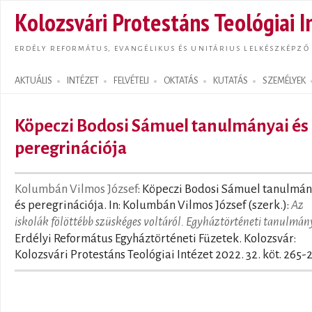
Ugrás
Kolozsvári Protestáns Teológiai I
tarta
ERDÉLY REFORMÁTUS, EVANGÉLIKUS ÉS UNITÁRIUS LELKÉSZKÉPZŐ
AKTUÁLIS
INTÉZET
FELVÉTELI
OKTATÁS
KUTATÁS
SZEMÉLYEK
Search form
Köpeczi Bodosi Sámuel tanulmányai és
peregrinációja
Kolumbán Vilmos József
: Köpeczi Bodosi Sámuel tanulmán
és peregrinációja. In: Kolumbán Vilmos József (szerk.):
Az
iskolák fölöttébb szüskéges voltáról. Egyháztörténeti tanulmá
Erdélyi Református Egyháztörténeti Füzetek. Kolozsvár:
Kolozsvári Protestáns Teológiai Intézet 2022. 32. köt. 265-