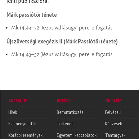
fenti publikációra.
Márk passiótörténete
Mk 14,43–52: Jézus vallásügyi pere, elfogatás
Újszövetségi exegézis II (Márk Passiótörténete)
Mk 14,43–52: Jézus vallásügyi pere, elfogatás
AKTUÁLIS
INTÉZET
OKTATÁS
Hírek
Bemutatkozás
Felvételi
Eseménynaptár
Történet
Képzések
Korábbi események
Egyetemi kapcsolatok
Tantárgyak