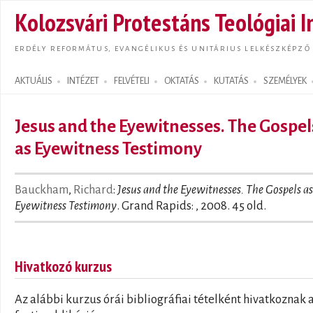
Ugrás
Kolozsvári Protestáns Teológiai I
tarta
ERDÉLY REFORMÁTUS, EVANGÉLIKUS ÉS UNITÁRIUS LELKÉSZKÉPZŐ
AKTUÁLIS
INTÉZET
FELVÉTELI
OKTATÁS
KUTATÁS
SZEMÉLYEK
Search form
Jesus and the Eyewitnesses. The Gospel
as Eyewitness Testimony
Bauckham
,
Richard
:
Jesus and the Eyewitnesses. The Gospels as
Eyewitness Testimony
. Grand Rapids: , 2008. 45 old.
Hivatkozó kurzus
Az alábbi kurzus órái bibliográfiai tételként hivatkoznak 