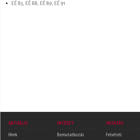
EÉ 85, EÉ 88, EÉ 89, EÉ 91
AKTUÁLIS
INTÉZET
OKTATÁS
Hírek
Bemutatkozás
Felvételi