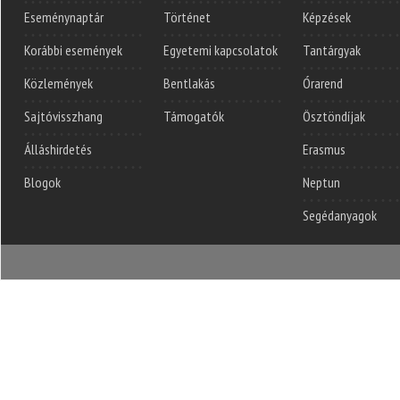
Eseménynaptár
Történet
Képzések
Korábbi események
Egyetemi kapcsolatok
Tantárgyak
Közlemények
Bentlakás
Órarend
Sajtóvisszhang
Támogatók
Ösztöndíjak
Álláshirdetés
Erasmus
Blogok
Neptun
Segédanyagok