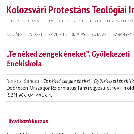
Ugrás
Kolozsvári Protestáns Teológiai I
tarta
ERDÉLY REFORMÁTUS, EVANGÉLIKUS ÉS UNITÁRIUS LELKÉSZKÉPZŐ
AKTUÁLIS
INTÉZET
FELVÉTELI
OKTATÁS
KUTATÁS
SZEMÉLYEK
Search form
„Te néked zengek éneket”. Gyülekezeti
énekiskola
Berkesi Sándor
:
„Te néked zengek éneket”. Gyülekezeti énekis
Debrecen: Országos Református Tanáregyesület 1994. 1 old
ISBN 963-04-4303-1,
Hivatkozó kurzus