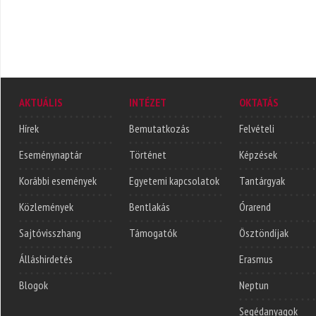
AKTUÁLIS
INTÉZET
OKTATÁS
Hírek
Bemutatkozás
Felvételi
Eseménynaptár
Történet
Képzések
Korábbi események
Egyetemi kapcsolatok
Tantárgyak
Közlemények
Bentlakás
Órarend
Sajtóvisszhang
Támogatók
Ösztöndíjak
Álláshirdetés
Erasmus
Blogok
Neptun
Segédanyagok