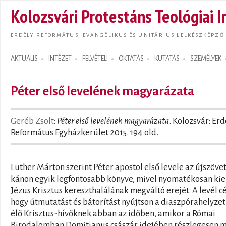
Ugrás
Kolozsvári Protestáns Teológiai I
tarta
ERDÉLY REFORMÁTUS, EVANGÉLIKUS ÉS UNITÁRIUS LELKÉSZKÉPZŐ
AKTUÁLIS
INTÉZET
FELVÉTELI
OKTATÁS
KUTATÁS
SZEMÉLYEK
Search form
Péter első levelének magyarázata
Geréb Zsolt
:
Péter első levelének magyarázata
. Kolozsvár: Erd
Református Egyházkerület 2015. 194 old.
Luther Márton szerint Péter apostol első levele az újszöve
kánon egyik legfontosabb könyve, mivel nyomatékosan ki
Jézus Krisztus kereszthalálának megváltó erejét. A levél cé
hogy útmutatást és bátorítást nyújtson a diaszpórahelyze
élő Krisztus-hívőknek abban az időben, amikor a Római
Birodalomban Domitianus császár idejében részlegesen 