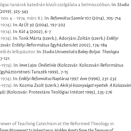
lógiai tanárok katedrán kívüli szolgálata a belmisszióban
. In:
Studia
(2019), 325-343
nov. 4. - 1974. márc 8.)
. In:
Református Szemle
107 (2014), 705-714
-1974)
. In:
Az Út
30 (2004), 197-202
-1974)
. In:
Kút
4 (2002), 6-7
-1974)
. In: Tonk Márta (szerk.), Adorjáni Zoltán (szerk.)
Erdélyi
zsvár: Erdélyi Református Egyházkerület 2002), 174-184
elő és lelkipásztor
. In:
Studia Universitatis Babeș-Bolyai. Theologia
07-121
–1974)
. In:
Imre Lajos: Önéletírás
(Kolozsvár: Kolozsvári Református
Egyháztörténeti Tanszék 1999), 7-15
-1974)
. In:
Erdélyi Református Naptár az 1997. évre
(1996), 231-232
–1974)
. In: Kozma Zsolt (szerk.)
Akik jó bizonyságot nyertek. A Kolozsvári
948)
(Kolozsvár: Protestáns Teológiai Intézet 1995), 235-276
enewer of Teaching Catechism at the Reformed Theology in
From Movement to Inheritance. Hidden Assets from the Treasury of