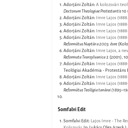
Adorjáni Zoltán:
A kolozsvári teo
Doctorum Theologiae Protestantis
10 
Adorjáni Zoltán:
Imre Lajos (1888. 
Adorjáni Zoltán:
Imre Lajos (1888
Adorjáni Zoltán:
Imre Lajos (1888
Adorjáni Zoltán:
Imre Lajos (1888
Református Naptár a 2003. évre
(Kolo
Adorjáni Zoltán:
Imre Lajos, a nev
Reformata Transylvanica
2 (2001), 1
Adorjáni Zoltán:
Imre Lajos (1888
Teológiai Akadémia - Protestáns 
Adorjáni Zoltán:
Imre Lajos (1888
Adorjáni Zoltán:
Imre Lajos (1888
Református Teológia tanárai (1895–1
Somfalvi Edit
Somfalvi Edit:
Lajos Imre - The R
Kolozsvár
. In: Lukács Olga (szerk.)