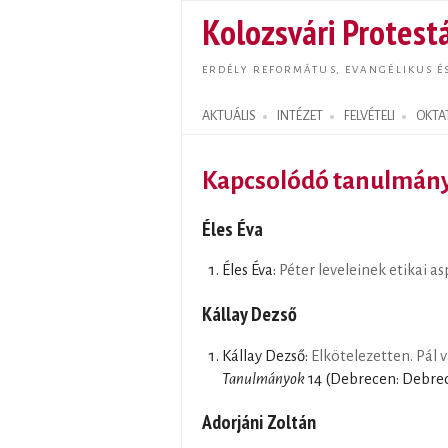
Kolozsvári Protestá
ERDÉLY REFORMÁTUS, EVANGÉLIKUS É
AKTUÁLIS
INTÉZET
FELVÉTELI
OKTA
Search form
Kapcsolódó tanulmán
Éles Éva
Éles Éva:
Péter leveleinek etikai a
Kállay Dezső
Kállay Dezső:
Elkötelezetten. Pál 
Tanulmányok
14 (Debrecen: Debre
Adorjáni Zoltán