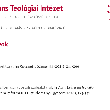
Ugrás a
ns Teológiai Intézet
H
tartalomra
E
S UNITÁRIUS LELKÉSZKÉPZŐ EGYETEME
R
TÁS
KUTATÁS
SZEMÉLYEK
AKADÉMIAI ÉLET
yok
spektusai
. In:
Református Szemle
114 (2021), 247-266
vallomásai apostoli szolgálatáról
. In:
Acta. Debreceni Teológiai
ceni Református Hittudományi Egyetem 2020), 525-541