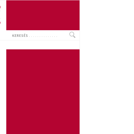
U
N
O
Keresés