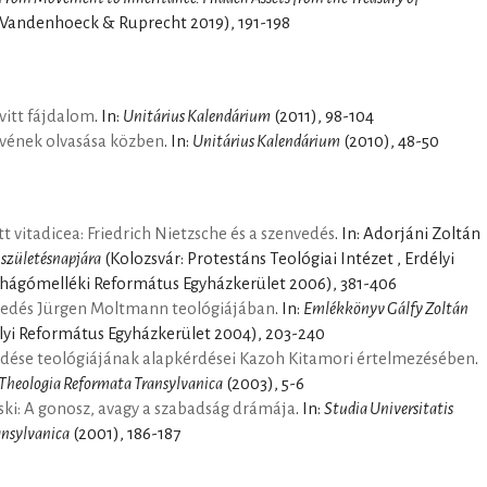
 Vandenhoeck & Ruprecht 2019), 191-198
 vitt fájdalom
. In:
Unitárius Kalendárium
(2011), 98-104
vének olvasása közben
. In:
Unitárius Kalendárium
(2010), 48-50
t vitadicea: Friedrich Nietzsche és a szenvedés
. In: Adorjáni Zoltán
születésnapjára
(Kolozsvár: Protestáns Teológiai Intézet , Erdélyi
yhágómelléki Református Egyházkerület 2006), 381-406
nvedés Jürgen Moltmann teológiájában
. In:
Emlékkönyv Gálfy Zoltán
élyi Református Egyházkerület 2004), 203-240
edése teológiájának alapkérdései Kazoh Kitamori értelmezésében
.
 Theologia Reformata Transylvanica
(2003), 5-6
ski: A gonosz, avagy a szabadság drámája
. In:
Studia Universitatis
ansylvanica
(2001), 186-187