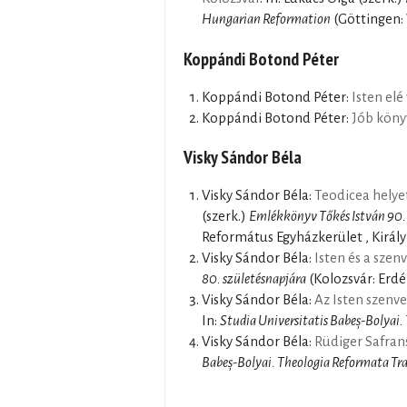
Hungarian Reformation
(Göttingen:
Koppándi Botond Péter
Koppándi Botond Péter:
Isten elé
Koppándi Botond Péter:
Jób köny
Visky Sándor Béla
Visky Sándor Béla:
Teodicea helyet
(szerk.)
Emlékkönyv Tőkés István 90. 
Református Egyházkerület , Királ
Visky Sándor Béla:
Isten és a sze
80. születésnapjára
(Kolozsvár: Erd
Visky Sándor Béla:
Az Isten szenv
In:
Studia Universitatis Babeș-Bolyai.
Visky Sándor Béla:
Rüdiger Safran
Babeș-Bolyai. Theologia Reformata Tr