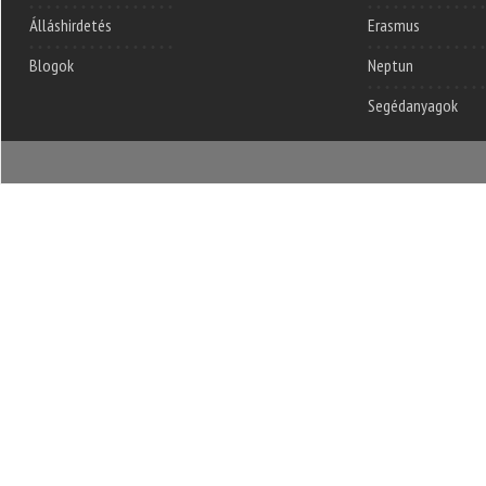
Álláshirdetés
Erasmus
Blogok
Neptun
Segédanyagok