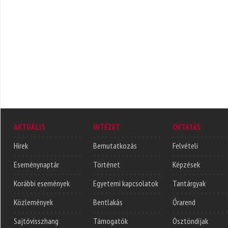
AKTUÁLIS
INTÉZET
OKTATÁS
Hírek
Bemutatkozás
Felvételi
Eseménynaptár
Történet
Képzések
Korábbi események
Egyetemi kapcsolatok
Tantárgyak
Közlemények
Bentlakás
Órarend
Sajtóvisszhang
Támogatók
Ösztöndíjak