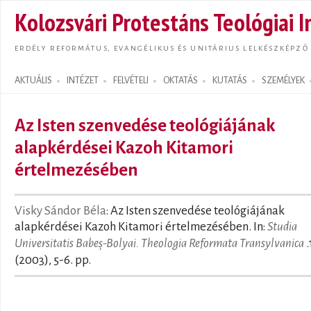
Ugrás
Kolozsvári Protestáns Teológiai I
tarta
ERDÉLY REFORMÁTUS, EVANGÉLIKUS ÉS UNITÁRIUS LELKÉSZKÉPZŐ
AKTUÁLIS
INTÉZET
FELVÉTELI
OKTATÁS
KUTATÁS
SZEMÉLYEK
Search form
Az Isten szenvedése teológiájának
alapkérdései Kazoh Kitamori
értelmezésében
Visky Sándor Béla
: Az Isten szenvedése teológiájának
alapkérdései Kazoh Kitamori értelmezésében. In:
Studia
Universitatis Babeș-Bolyai. Theologia Reformata Transylvanica
.
(2003), 5-6. pp.