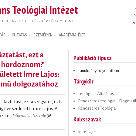
Ugrás a
ns Teológiai Intézet
H
tartalomra
E
S UNITÁRIUS LELKÉSZKÉPZŐ EGYETEME
R
TÁS
KUTATÁS
SZEMÉLYEK
AKADÉMIAI ÉLET
áztatást, ezt a
Publikáció típusa
st hordoznom?"
Tanulmány folyóiratban
ületett Imre Lajos:
Tárgykör
című dolgozatához
Teológia - Általános
Rendszeres teológia - Dogmati
galáztatást, ezt a szégyent, ezt a
Rendszeres Teológia
 éve született Imre Lajos: A
z. In:
Református Szemle
96
Kulcsszavak
Imre Lajos