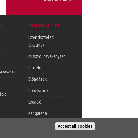
K
AKADÉMIAI ÉLET
Istentiszteleti
alkalmak
tatók
Missziói tevékenység
Diákélet
lkipásztor
Előadások
Prédikációk
áció
Legáció
Képgaléria
Accept all cookies
t oldal
Cím
Kapcsolatfelvétel
© KPTI