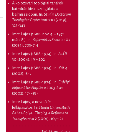
A kolozsvári teológiai tanárok
katedrán kívüli szolgálata a
belmisszióban
. In:
Studia Doctorum
Theologiae Protestantis
10 (2019),
325-343
Imre Lajos (1888. nov. 4. - 1974.
márc 8.)
. In:
Református Szemle
107
(2014), 705-714
Imre Lajos (1888-1974)
. In:
Az Út
30 (2004), 197-202
Imre Lajos (1888-1974)
. In:
Kút
4
(2002), 6-7
Imre Lajos (1888-1974)
. In:
Erdélyi
Református Naptár a 2003. évre
(2002), 174-184
Imre Lajos, a nevelő és
lelkipásztor
. In:
Studia Universitatis
Babeș-Bolyai. Theologia Reformata
Transylvanica
2 (2001), 107-121
További tanulmányok ›