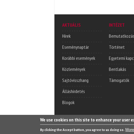
AKTUÁLIS
INTÉZET
Hírek
Bemutatkozá
Eseménynaptár
Történet
Korábbi események
Egyetemi kapc
Közlemények
Bentlakás
Sajtóvisszhang
Támogatók
Álláshirdetés
Blogok
We use cookies on this site to enhance your user 
More
By clicking the Accept button, you agree to us doing so.