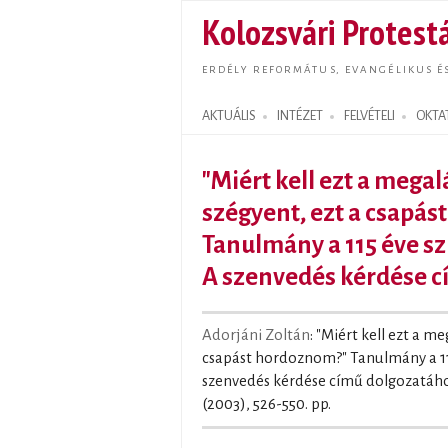
Kolozsvári Protestá
ERDÉLY REFORMÁTUS, EVANGÉLIKUS É
AKTUÁLIS
INTÉZET
FELVÉTELI
OKTA
Search form
"Miért kell ezt a megal
szégyent, ezt a csapá
Tanulmány a 115 éve sz
A szenvedés kérdése 
Adorjáni Zoltán
: "Miért kell ezt a me
csapást hordoznom?" Tanulmány a 115
szenvedés kérdése című dolgozatáho
(2003), 526-550. pp.