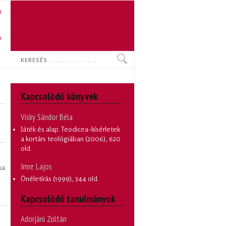
U
N
O
Keresés
Kapcsolódó könyvek
Visky Sándor Béla
Játék és alap. Teodicea-kísérletek
a kortárs teológiában
(2006), 620
old.
Imre Lajos
ka
Önéletírás
(1999), 344 old.
Kapcsolódó tanulmányok
Adorjáni Zoltán