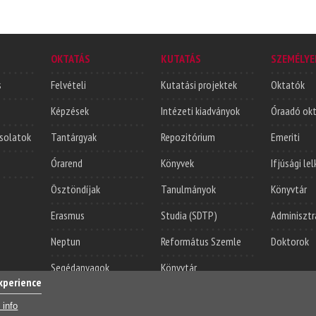
OKTATÁS
KUTATÁS
SZEMÉLYE
s
Felvételi
Kutatási projektek
Oktatók
Képzések
Intézeti kiadványok
Óraadó ok
solatok
Tantárgyak
Repozitórium
Emeriti
Órarend
Könyvek
Ifjúsági le
Ösztöndíjak
Tanulmányok
Könyvtár
Erasmus
Studia (SDTP)
Adminisztr
Neptun
Református Szemle
Doktorok
Segédanyagok
Könyvtár
experience
Login
Sajá
 info