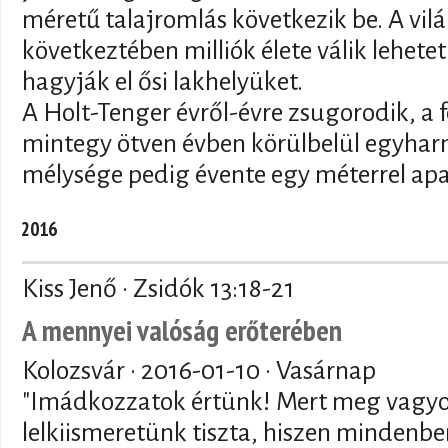
méretű talajromlás következik be. A vil
következtében milliók élete válik lehet
hagyják el ősi lakhelyüket.
A Holt-Tenger évről-évre zsugorodik, a f
mintegy ötven évben körülbelül egyhar
mélysége pedig évente egy méterrel ap
2016
Kiss Jenő · Zsidók 13:18-21
A mennyei valóság erőterében
Kolozsvár ·
2016-01-10
· Vasárnap
"Imádkozzatok értünk! Mert meg vagyo
lelkiismeretünk tiszta, hiszen mindenb