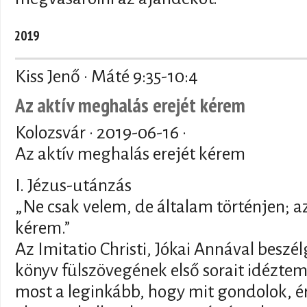
2019
Kiss Jenő · Máté 9:35-10:4
Az aktív meghalás erejét kérem
Kolozsvár ·
2019-06-16
·
Az aktív meghalás erejét kérem
I. Jézus-utánzás
„Ne csak velem, de általam történjen; a
kérem.”
Az Imitatio Christi, Jókai Annával beszé
könyv fülszövegének első sorait idéztem.
most a leginkább, hogy mit gondolok, ér