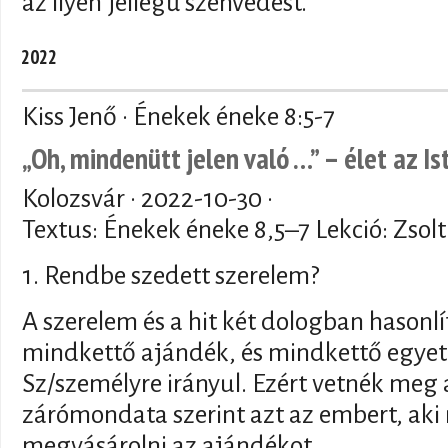
az ilyen jellegű szenvedést.
2022
Kiss Jenő · Énekek éneke 8:5-7
„Oh, mindenütt jelen való …” – élet az I
Kolozsvár ·
2022-10-30
·
Textus: Énekek éneke 8,5–7 Lekció: Zsolt
1. Rendbe szedett szerelem?
A szerelem és a hit két dologban hason
mindkettő ajándék, és mindkettő egye
Sz/személyre irányul. Ezért vetnék meg 
zárómondata szerint azt az embert, ak
megvásárolni az ajándékot.