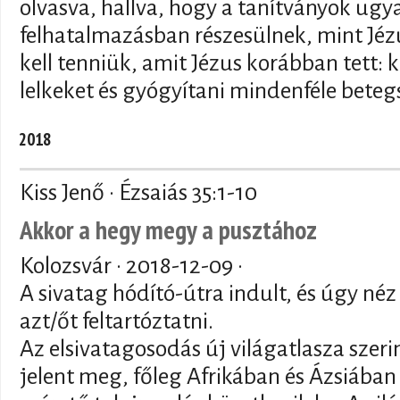
olvasva, hallva, hogy a tanítványok ug
felhatalmazásban részesülnek, mint Jézu
kell tenniük, amit Jézus korábban tett: k
lelkeket és gyógyítani mindenféle beteg
2018
Kiss Jenő · Ézsaiás 35:1-10
Akkor a hegy megy a pusztához
Kolozsvár ·
2018-12-09
·
A sivatag hódító-útra indult, és úgy néz
azt/őt feltartóztatni.
Az elsivatagosodás új világatlasza szer
jelent meg, főleg Afrikában és Ázsiában