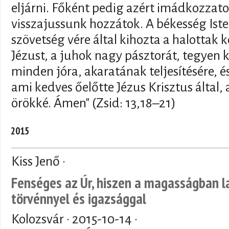
eljárni. Főként pedig azért imádkozzato
visszajussunk hozzátok. A békesség Iste
szövetség vére által kihozta a halottak 
Jézust, a juhok nagy pásztorát, tegyen k
minden jóra, akaratának teljesítésére, 
ami kedves őelőtte Jézus Krisztus által,
örökké. Ámen" (Zsid: 13,18–21)
2015
Kiss Jenő ·
Fenséges az Úr, hiszen a magasságban la
törvénnyel és igazsággal
Kolozsvár ·
2015-10-14
·