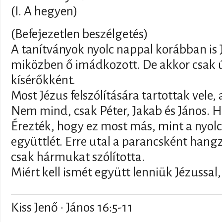
(I. A hegyen)
(Befejezetlen beszélgetés)
A tanítványok nyolc nappal korábban is J
miközben ő imádkozott. De akkor csak ú
kísérőkként.
Most Jézus felszólítására tartottak vele
Nem mind, csak Péter, Jakab és János. H
Érezték, hogy ez most más, mint a nyol
együttlét. Erre utal a parancsként hangzó
csak hármukat szólította.
Miért kell ismét együtt lenniük Jézussa
Kiss Jenő · János 16:5-11