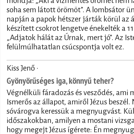
mondja: „Aki a vízmerítés örömét nem lá
soha sem látott örömöt”. A lombsátor ü
napján a papok hétszer járták körül az á
készített csokrot lengetve énekelték a 118
„Adjatok hálát az Úrnak, mert jó”. Az Ist
felülmúlhatatlan csúcspontja volt ez.
Kiss Jenő ·
Gyönyörűséges iga, könnyű teher?
Végnélküli fáradozás és vesződés, ami m
Ismerős az állapot, amiről Jézus beszél
sóvárogva keressük a megnyugvást. Kü
időszakokban, amilyen a mostani vizsgas
hogy megejt Jézus ígérete: Én megnyug