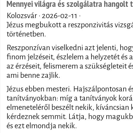
Mennyei világra és szolgálatra hangolt 
Kolozsvár ·
2026-02-11
·
Jézus megbukott a reszponzivitás vizsg
történetben.
Reszponzívan viselkedni azt jelenti, h
finom jelzéseit, észlelem a helyzetét és 
az érzéseit, felismerem a szükségleteit
ami benne zajlik.
Jézus ebben mesteri. Hajszálpontosan ész
tanítványokban: míg a tanítványok kor
elmeneteléről beszélt nekik, kíváncsian
kérdeznek semmit. Látja, hogy magukba
és ezt elmondja nekik.