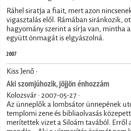
Ráhel siratja a fiait, mert azon nincsen
vigasztalás elől. Rámában siránkozik, ot
hagyomány szerint a sírja van, mintha a 
együtt önmagát is elgyászolná.
2007
Kiss Jenő ·
Aki szomjúhozik, jöjjön énhozzám
Kolozsvár ·
2007-05-27
·
Az ünneplők a lombsátor ünnepének ut
templomi zene és bibliaolvasás közepe
merítettek vizet a Siloám tavából. Erről