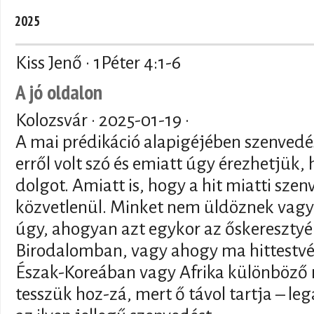
2025
Kiss Jenő · 1Péter 4:1-6
A jó oldalon
Kolozsvár ·
2025-01-19
·
A mai prédikáció alapigéjében szenvedés
erről volt szó és emiatt úgy érezhetjük,
dolgot. Amiatt is, hogy a hit miatti sze
közvetlenül. Minket nem üldöznek vagy
úgy, ahogyan azt egykor az őskeresztyé
Birodalomban, vagy ahogy ma hittestvér
Észak-Koreában vagy Afrika különböző r
tesszük hoz-zá, mert ő távol tartja – le