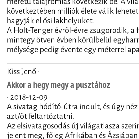
méretű talajromlás következik be. A vil
következtében milliók élete válik lehet
hagyják el ősi lakhelyüket.
A Holt-Tenger évről-évre zsugorodik, a f
mintegy ötven évben körülbelül egyhar
mélysége pedig évente egy méterrel ap
Kiss Jenő ·
Akkor a hegy megy a pusztához
·
2018-12-09
·
A sivatag hódító-útra indult, és úgy néz
azt/őt feltartóztatni.
Az elsivatagosodás új világatlasza szer
jelent meg, főleg Afrikában és Ázsiában