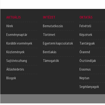
AKTUÁLIS
INTÉZET
OKTATÁS
Hírek
Bemutatkozás
Felvételi
Eseménynaptár
Történet
Képzések
Korábbi események
Egyetemi kapcsolatok
Tantárgyak
Közlemények
Bentlakás
Órarend
Sajtóvisszhang
Támogatók
Ösztöndíjak
Álláshirdetés
Erasmus
Blogok
Neptun
Segédanyagok