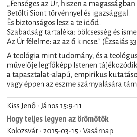
„Fenséges az Úr, hiszen a magasságban 
Betölti Siont törvénnyel és igazsággal.
És biztonságos lesz a te időd.
Szabadság tartaléka: bölcsesség és isme
Az Úr félelme: az az ő kincse.” (Ézsaiás 3
A teológia mint tudomány, és a teológ
művelője legfőképp Istenen tájékozódik
a tapasztalat-alapú, empirikus kutatás
vagy éppen az eszme szárnyalására tá
Kiss Jenő · János 15:9-11
Hogy teljes legyen az örömötök
Kolozsvár ·
2015-03-15
· Vasárnap