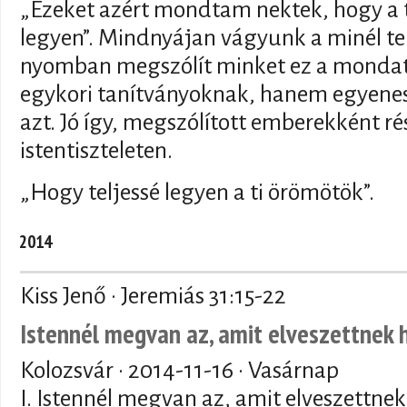
„Ezeket azért mondtam nektek, hogy a t
legyen”. Mindnyájan vágyunk a minél te
nyomban megszólít minket ez a mondat.
egykori tanítványoknak, hanem egyen
azt. Jó így, megszólított emberekként ré
istentiszteleten.
„Hogy teljessé legyen a ti örömötök”.
2014
Kiss Jenő · Jeremiás 31:15-22
Istennél megvan az, amit elveszettnek 
Kolozsvár ·
2014-11-16
· Vasárnap
I. Istennél megvan az, amit elveszettnek