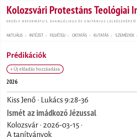
Ugrás
Kolozsvári Protestáns Teológiai I
tarta
ERDÉLY REFORMÁTUS, EVANGÉLIKUS ÉS UNITÁRIUS LELKÉSZKÉPZŐ
AKTUÁLIS
INTÉZET
FELVÉTELI
OKTATÁS
KUTATÁS
SZEMÉLYEK
Search form
Prédikációk
+ Új előadás hozzáadása
2026
Kiss Jenő · Lukács 9:28-36
Ismét az imádkozó Jézussal
Kolozsvár ·
2026-03-15
·
A tanítványok