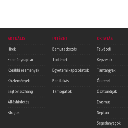
AKTUÁLIS
INTÉZET
OKTATÁS
Hírek
Bemutatkozás
Felvételi
Eseménynaptár
Történet
Képzések
Korábbi események
Egyetemi kapcsolatok
Tantárgyak
Közlemények
Bentlakás
Órarend
Sajtóvisszhang
Támogatók
Ösztöndíjak
Álláshirdetés
Erasmus
Blogok
Neptun
Segédanyagok