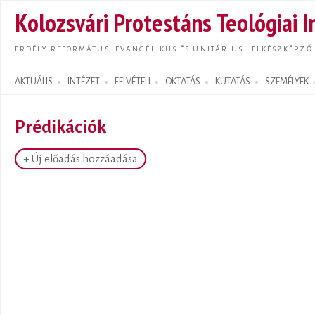
Ugrás
Kolozsvári Protestáns Teológiai I
tarta
ERDÉLY REFORMÁTUS, EVANGÉLIKUS ÉS UNITÁRIUS LELKÉSZKÉPZŐ
AKTUÁLIS
INTÉZET
FELVÉTELI
OKTATÁS
KUTATÁS
SZEMÉLYEK
Search form
Prédikációk
+ Új előadás hozzáadása