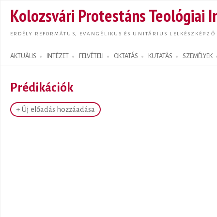
Ugrás
Kolozsvári Protestáns Teológiai I
tarta
ERDÉLY REFORMÁTUS, EVANGÉLIKUS ÉS UNITÁRIUS LELKÉSZKÉPZŐ
AKTUÁLIS
INTÉZET
FELVÉTELI
OKTATÁS
KUTATÁS
SZEMÉLYEK
Search form
Prédikációk
+ Új előadás hozzáadása