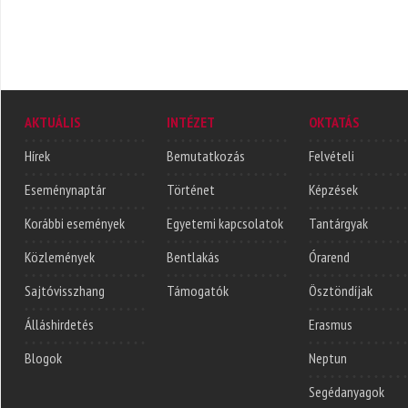
AKTUÁLIS
INTÉZET
OKTATÁS
Hírek
Bemutatkozás
Felvételi
Eseménynaptár
Történet
Képzések
Korábbi események
Egyetemi kapcsolatok
Tantárgyak
Közlemények
Bentlakás
Órarend
Sajtóvisszhang
Támogatók
Ösztöndíjak
Álláshirdetés
Erasmus
Blogok
Neptun
Segédanyagok