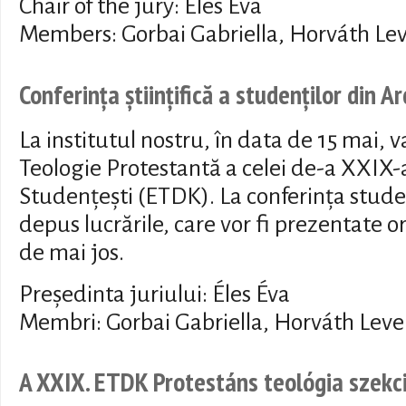
Chair of the jury: Éles Éva
Members: Gorbai Gabriella, Horváth Lev
Conferința științifică a studenților din A
La institutul nostru, în data de 15 mai, 
Teologie Protestantă a celei de-a XXIX-a
Studențești (ETDK). La conferința stude
depus lucrările, care vor fi prezentate 
de mai jos.
Președinta juriului: Éles Éva
Membri: Gorbai Gabriella, Horváth Leven
A XXIX. ETDK Protestáns teológia szekc