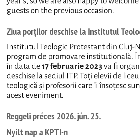
year's, so we are also happy to welcom
guests on the previous occasion.
Ziua porților deschise la Institutul Teol
Institutul Teologic Protestant din Cluj-
program de promovare instituțională. Î
în data de
17 februarie 2023
va fi organi
deschise la sediul ITP. Toți elevii de lice
teologică și profesorii care îi însoțesc sun
acest eveniment.
Reggeli préces 2026. jún. 25.
Nyílt nap a KPTI-n