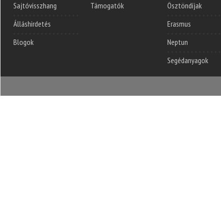
Sajtóvisszhang
Támogatók
Ösztöndíjak
Álláshirdetés
Erasmus
Blogok
Neptun
Segédanyagok