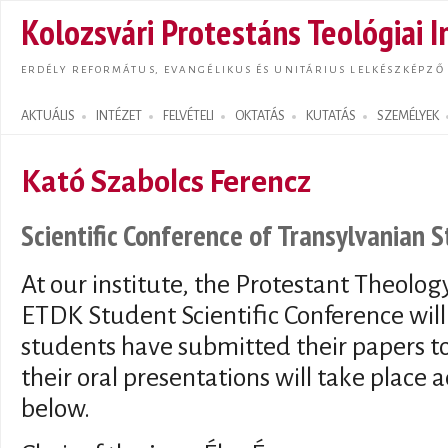
Ugrás
Kolozsvári Protestáns Teológiai I
tarta
ERDÉLY REFORMÁTUS, EVANGÉLIKUS ÉS UNITÁRIUS LELKÉSZKÉPZŐ
AKTUÁLIS
INTÉZET
FELVÉTELI
OKTATÁS
KUTATÁS
SZEMÉLYEK
Search form
Kató Szabolcs Ferencz
Scientific Conference of Transylvanian 
At our institute, the Protestant Theology
ETDK Student Scientific Conference will
students have submitted their papers t
their oral presentations will take place
below.