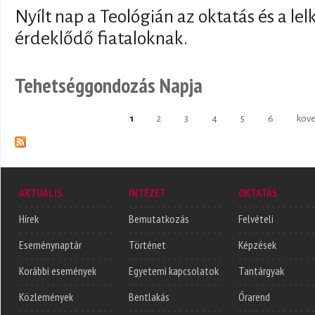
Nyílt nap a Teológián az oktatás és a lel
érdeklődő fiataloknak.
Tehetséggondozás Napja
1
2
3
4
5
6
köve
Oldalak
AKTUÁLIS
INTÉZET
OKTATÁS
Hírek
Bemutatkozás
Felvételi
Eseménynaptár
Történet
Képzések
Korábbi események
Egyetemi kapcsolatok
Tantárgyak
Közlemények
Bentlakás
Órarend