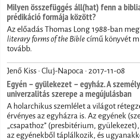
Milyen összefüggés áll(hat) fenn a bibli
prédikáció formája között?
Az előadás Thomas Long 1988-ban meg
literary forms of the Bible
című könyvét mu
tovább.
Jenő Kiss · Cluj-Napoca ·
2017-11-08
Egyén – gyülekezet – egyház. A személye
univerzalitás szerepe a megújulásban
A holarchikus szemlélet a világot rétegze
érvényes az egyházra is. Az egyének (s
„csapathoz” (presbitérium, gyülekezet)
az egyénekből táplálkozik, és ugyanak