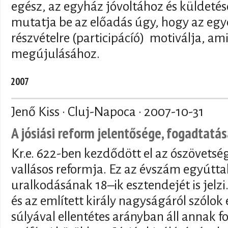
egész, az egyház jóvoltához és küldetés
mutatja be az előadás úgy, hogy az egyé
részvételre (participácíó) motiválja, am
megújulásához.
2007
Jenő Kiss · Cluj-Napoca ·
2007-10-31
A jósiási reform jelentősége, fogadtatá
Kr.e. 622-ben kezdődött el az ószövetsé
vallásos reformja. Ez az évszám egyúttal 
uralkodásának 18–ik esztendejét is jelzi
és az említett király nagyságáról szólok e
súlyával ellentétes arányban áll annak