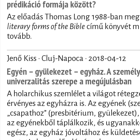
prédikáció formája között?
Az előadás Thomas Long 1988-ban meg
literary forms of the Bible
című könyvét mu
tovább.
Jenő Kiss · Cluj-Napoca ·
2018-04-12
Egyén – gyülekezet – egyház. A személye
univerzalitás szerepe a megújulásban
A holarchikus szemlélet a világot rétegze
érvényes az egyházra is. Az egyének (s
„csapathoz” (presbitérium, gyülekezet)
az egyénekből táplálkozik, és ugyanak
egész, az egyház jóvoltához és küldetés