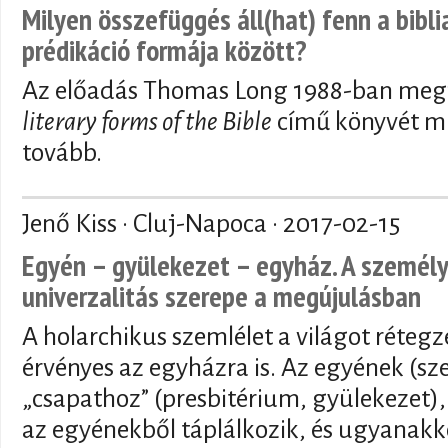
Milyen összefüggés áll(hat) fenn a bibli
prédikáció formája között?
Az előadás Thomas Long 1988-ban meg
literary forms of the Bible
című könyvét mu
tovább.
Jenő Kiss · Cluj-Napoca ·
2017-02-15
Egyén – gyülekezet – egyház. A személye
univerzalitás szerepe a megújulásban
A holarchikus szemlélet a világot rétegze
érvényes az egyházra is. Az egyének (s
„csapathoz” (presbitérium, gyülekezet)
az egyénekből táplálkozik, és ugyanak