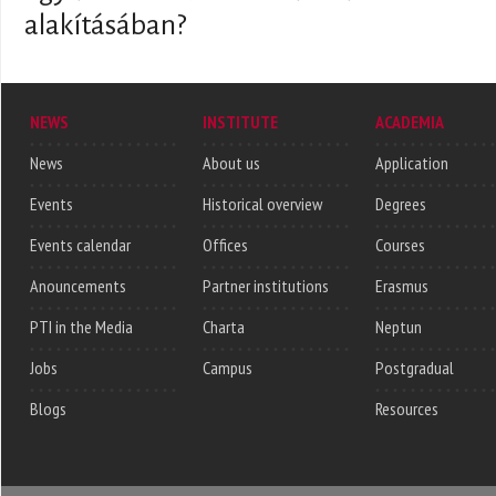
alakításában?
NEWS
INSTITUTE
ACADEMIA
News
About us
Application
Events
Historical overview
Degrees
Events calendar
Offices
Courses
Anouncements
Partner institutions
Erasmus
PTI in the Media
Charta
Neptun
Jobs
Campus
Postgradual
Blogs
Resources