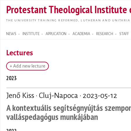
Skip t
Protestant Theological Institute
main
conte
THE UNIVERSITY TRAINING REFORMED, LUTHERAN AND UNITARIA
NEWS
INSTITUTE
APPLICATION
ACADEMIA
RESEARCH
STAFF
Search form
Lectures
+ Add new lecture
2023
Jenő Kiss · Cluj-Napoca ·
2023-05-12
A kontextuális segítségnyújtás szempont
valláspedagógus munkájában
2022