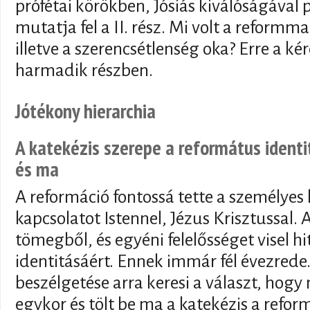
prófétai körökben, Jósiás kiválóságával 
mutatja fel a II. rész. Mi volt a reformm
illetve a szerencsétlenség oka? Erre a ké
harmadik részben.
Jótékony hierarchia
A katekézis szerepe a református ident
és ma
A reformáció fontossá tette a személyes 
kapcsolatot Istennel, Jézus Krisztussal. 
tömegből, és egyéni felelősséget visel hi
identitásáért. Ennek immár fél évezrede.
beszélgetése arra keresi a választ, hogy 
egykor és tölt be ma a katekézis a refor