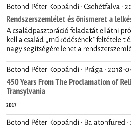
Botond Péter Koppándi · Csehétfalva ·
2
Rendszerszemlélet és önismeret a lelk
A családpasztoráció feladatát ellátni pr
kell a család „működésének” feltételeit é
nagy segítségére lehet a rendszerszemlé
Botond Péter Koppándi · Prága ·
2018-0
450 Years From The Proclamation of Rel
Transylvania
2017
Botond Péter Koppándi · Balatonfüred ·