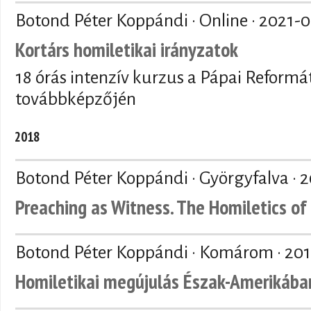
Botond Péter Koppándi · Online ·
2021-0
Kortárs homiletikai irányzatok
18 órás intenzív kurzus a Pápai Reformá
továbbképzőjén
2018
Botond Péter Koppándi · Györgyfalva ·
2
Preaching as Witness. The Homiletics o
Botond Péter Koppándi · Komárom ·
201
Homiletikai megújulás Észak-Amerikába