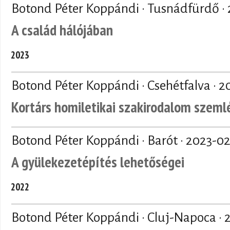
Botond Péter Koppándi · Tusnádfürdő ·
A család hálójában
2023
Botond Péter Koppándi · Csehétfalva ·
2
Kortárs homiletikai szakirodalom szeml
Botond Péter Koppándi · Barót ·
2023-02
A gyülekezetépítés lehetőségei
2022
Botond Péter Koppándi · Cluj-Napoca ·