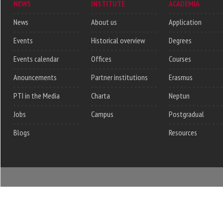
NEWS
INSTITUTE
ACADEMIA
News
About us
Application
Events
Historical overview
Degrees
Events calendar
Offices
Courses
Anouncements
Partner institutions
Erasmus
PTI in the Media
Charta
Neptun
Jobs
Campus
Postgradual
Blogs
Resources