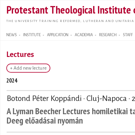
Skip t
Protestant Theological Institute
main
conte
THE UNIVERSITY TRAINING REFORMED, LUTHERAN AND UNITARIA
NEWS
INSTITUTE
APPLICATION
ACADEMIA
RESEARCH
STAFF
Search form
Lectures
+ Add new lecture
2024
Botond Péter Koppándi · Cluj-Napoca ·
A Lyman Beecher Lectures homiletikai t
Deeg előadásai nyomán