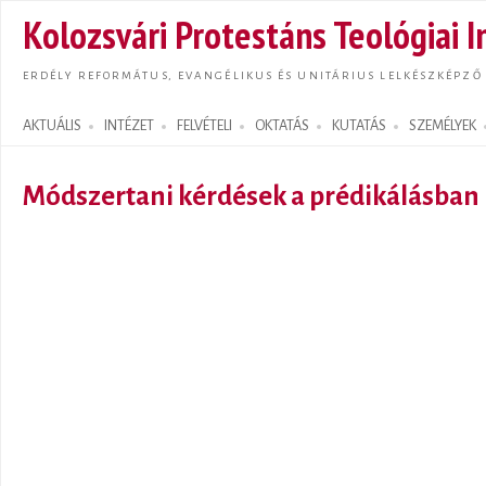
Ugrás
Kolozsvári Protestáns Teológiai I
tarta
ERDÉLY REFORMÁTUS, EVANGÉLIKUS ÉS UNITÁRIUS LELKÉSZKÉPZŐ
AKTUÁLIS
INTÉZET
FELVÉTELI
OKTATÁS
KUTATÁS
SZEMÉLYEK
Search form
Módszertani kérdések a prédikálásban