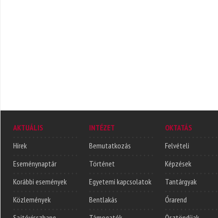
AKTUÁLIS
INTÉZET
OKTATÁS
Hírek
Bemutatkozás
Felvételi
Eseménynaptár
Történet
Képzések
Korábbi események
Egyetemi kapcsolatok
Tantárgyak
Közlemények
Bentlakás
Órarend
Sajtóvisszhang
Támogatók
Ösztöndíjak