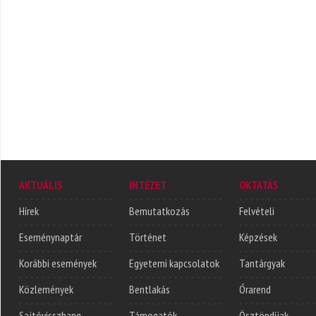
AKTUÁLIS
INTÉZET
OKTATÁS
Hírek
Bemutatkozás
Felvételi
Eseménynaptár
Történet
Képzések
Korábbi események
Egyetemi kapcsolatok
Tantárgyak
Közlemények
Bentlakás
Órarend
Sajtóvisszhang
Támogatók
Ösztöndíjak