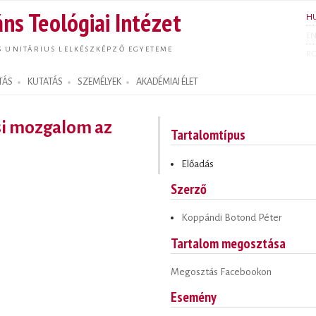
Ugrás a
ns Teológiai Intézet
H
tartalomra
E
S UNITÁRIUS LELKÉSZKÉPZŐ EGYETEME
R
TÁS
KUTATÁS
SZEMÉLYEK
AKADÉMIAI ÉLET
si mozgalom az
Tartalomtípus
Előadás
Szerző
Koppándi Botond Péter
Tartalom megosztása
Megosztás Facebookon
Esemény