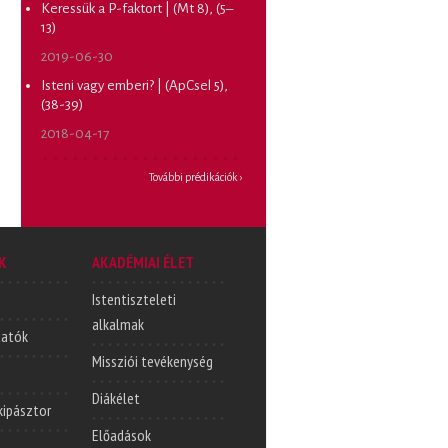
Keressük a P-faktort | (Mt 8), (5–
13)
2019-06-30
Isteni vagy emberi? | (ApCsel 5),
(38-39)
2018-04-17
További prédikációk ›
K
AKADÉMIAI ÉLET
Istentiszteleti
alkalmak
tatók
Missziói tevékenység
Diákélet
lkipásztor
Előadások