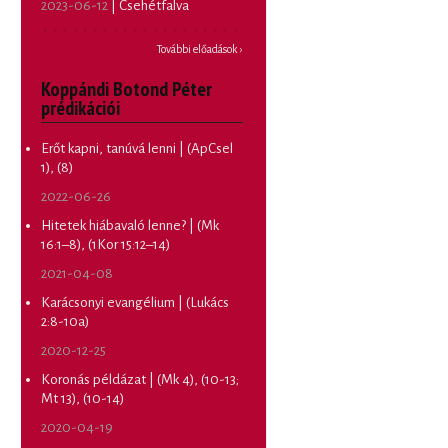
2023-06-12
| Csehétfalva
További előadások ›
Koppándi Botond Péter
prédikációi
Erőt kapni, tanúvá lenni | (ApCsel
1), (8)
2022-06-26
Hitetek hiábavaló lenne? | (Mk
16:1–8), (1Kor 15:12–14)
2021-04-08
Karácsonyi evangélium | (Lukács
2:8-10a)
2020-12-25
Koronás példázat | (Mk 4), (10-13;
Mt 13), (10-14)
2020-04-19