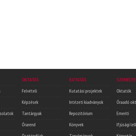
OKTATÁS
KUTATÁS
SZEMÉLYE
s
Felvételi
Kutatási projektek
Oktatók
Képzések
Intézeti kiadványok
Óraadó ok
solatok
Tantárgyak
Repozitórium
Emeriti
Órarend
Könyvek
Ifjúsági le
Ösztöndíjak
Tanulmányok
Könyvtár