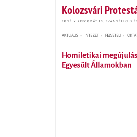
Kolozsvári Protestá
ERDÉLY REFORMÁTUS, EVANGÉLIKUS É
AKTUÁLIS
INTÉZET
FELVÉTELI
OKTA
Search form
Homiletikai megújulá
Egyesült Államokban