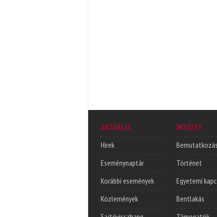
AKTUÁLIS
INTÉZET
Hírek
Bemutatkozá
Eseménynaptár
Történet
Korábbi események
Egyetemi kapc
Közlemények
Bentlakás
Sajtóvisszhang
Támogatók