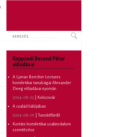
U
N
O
Keresés
Koppándi Botond Péter
előadásai
A Lyman Beecher Lectures
homiletikai tanulságai Alexander
Deeg előadásai nyomán
2024-08-22
| Kolozsvár
A család hálójában
2024-08-01
| Tusnádfürdő
Kortárs homiletikai szakirodalom
szemlézése