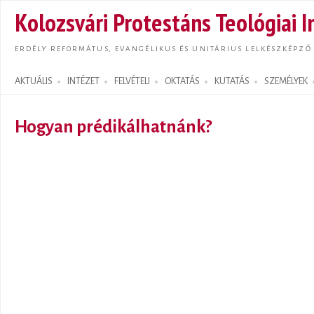
Ugrás
Kolozsvári Protestáns Teológiai I
tarta
ERDÉLY REFORMÁTUS, EVANGÉLIKUS ÉS UNITÁRIUS LELKÉSZKÉPZŐ
AKTUÁLIS
INTÉZET
FELVÉTELI
OKTATÁS
KUTATÁS
SZEMÉLYEK
Search form
Hogyan prédikálhatnánk?