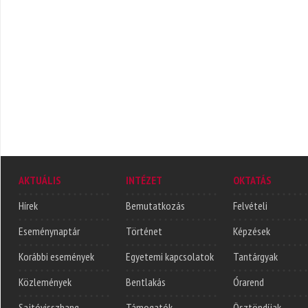
AKTUÁLIS
INTÉZET
OKTATÁS
Hírek
Bemutatkozás
Felvételi
Eseménynaptár
Történet
Képzések
Korábbi események
Egyetemi kapcsolatok
Tantárgyak
Közlemények
Bentlakás
Órarend
Sajtóvisszhang
Támogatók
Ösztöndíjak