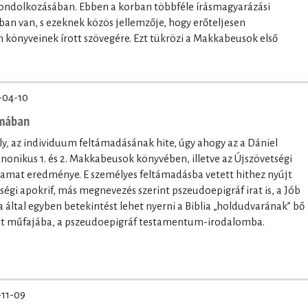
 gondolkozásában. Ebben a korban többféle írásmagyarázási
tban van, s ezeknek közös jellemzője, hogy erőteljesen
könyveinek írott szövegére. Ezt tükrözi a Makkabeusok első
-04-10
umában
, az individuum feltámadásának hite, úgy ahogy az a Dániel
onikus 1. és 2. Makkabeusok könyvében, illetve az Újszövetségi
lyamat eredménye. E személyes feltámadásba vetett hithez nyújt
etségi apokrif, más megnevezés szerint pszeudoepigráf irat is, a Jób
ltal egyben betekintést lehet nyerni a Biblia „holdudvarának” bő
elt műfajába, a pszeudoepigráf testamentum-irodalomba.
-11-09