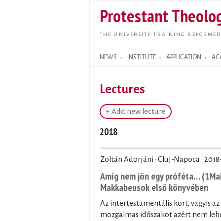
Protestant Theolog
THE UNIVERSITY TRAINING REFORMED
NEWS
INSTITUTE
APPLICATION
AC
Search form
Lectures
+ Add new lecture
2018
Zoltán Adorjáni · Cluj-Napoca ·
2018
Amíg nem jön egy próféta… (1Mak
Makkabeusok első könyvében
Az intertestamentális kort, vagyis az
mozgalmas időszakot azért nem lehet