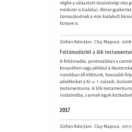
végbe a választott ószövetségi nép
módszer is kialakul, illetve gyakorla
támaszkodnak a már kialakult kánon 
könyve is.
Zoltán Adorjáni · Cluj-Napoca ·
2018
Feltámadáshit a Jób testament
A feltámadás, pontosabban a személy
könyvében vagy például a deuterokan
iratokban áll előttünk, hosszabb fo
adalékokat a Kr. u. 1. századi, ószöv
testamentuma. A Jób testamentuma á
irodalmába, s annak egyik közkedv
2017
Zoltán Adorjáni · Cluj-Napoca ·
2017