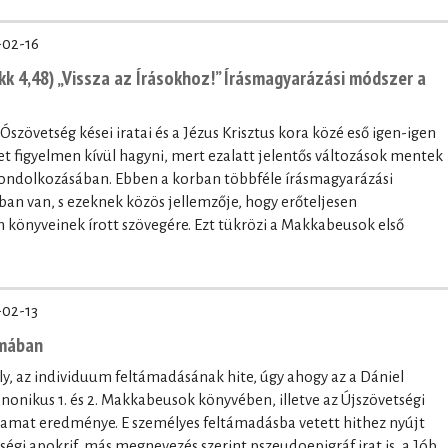
-02-16
k 4,48) „Vissza az Írásokhoz!” Írásmagyarázási módszer a
 Ószövetség kései iratai és a Jézus Krisztus kora közé eső igen-igen
 figyelmen kívül hagyni, mert ezalatt jelentős változások mentek
 gondolkozásában. Ebben a korban többféle írásmagyarázási
tban van, s ezeknek közös jellemzője, hogy erőteljesen
könyveinek írott szövegére. Ezt tükrözi a Makkabeusok első
-02-13
umában
, az individuum feltámadásának hite, úgy ahogy az a Dániel
onikus 1. és 2. Makkabeusok könyvében, illetve az Újszövetségi
lyamat eredménye. E személyes feltámadásba vetett hithez nyújt
etségi apokrif, más megnevezés szerint pszeudoepigráf irat is, a Jób