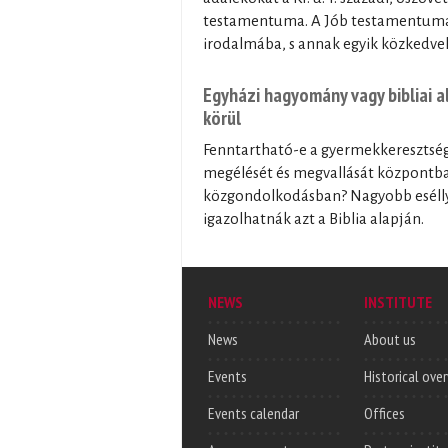
testamentuma. A Jób testamentuma á
irodalmába, s annak egyik közkedv
Egyházi hagyomány vagy bibliai 
körül
Fenntartható-e a gyermekkeresztség 
megélését és megvallását központba 
közgondolkodásban? Nagyobb esélly
igazolhatnák azt a Biblia alapján.
NEWS
INSTITUTE
News
About us
Events
Historical ove
Events calendar
Offices