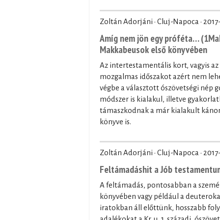
Zoltán Adorjáni · Cluj-Napoca ·
2017
Amíg nem jön egy próféta… (1Mak
Makkabeusok első könyvében
Az intertestamentális kort, vagyis az
mozgalmas időszakot azért nem lehet
végbe a választott ószövetségi nép
módszer is kialakul, illetve gyakorla
támaszkodnak a már kialakult kánon 
könyve is.
Zoltán Adorjáni · Cluj-Napoca ·
2017
Feltámadáshit a Jób testament
A feltámadás, pontosabban a személy
könyvében vagy például a deuterokan
iratokban áll előttünk, hosszabb fo
adalékokat a Kr. u. 1. századi, ószöv