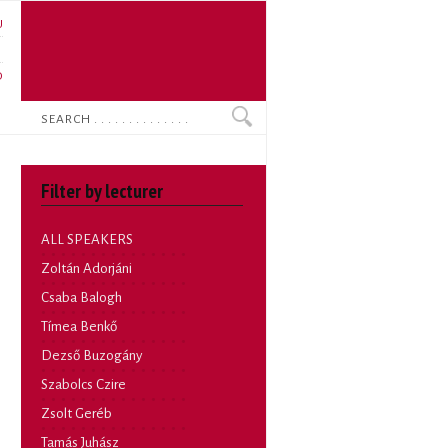
U
N
O
Search
Filter by lecturer
ALL SPEAKERS
Zoltán Adorjáni
Csaba Balogh
Tímea Benkő
Dezső Buzogány
Szabolcs Czire
Zsolt Geréb
Tamás Juhász