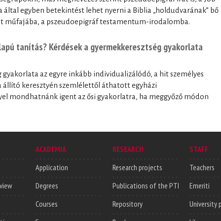
ltal egyben betekintést lehet nyerni a Biblia „holdudvarának” bő
elt műfajába, a pszeudoepigráf testamentum-irodalomba.
alapú tanítás? Kérdések a gyermekkeresztség gyakorlata
gyakorlata az egyre inkább individualizálódó, a hit személyes
állító keresztyén szemlélettől áthatott egyházi
el mondhatnánk igent az ősi gyakorlatra, ha meggyőző módon
ACADEMIA
RESEARCH
STAFF
Application
Research projects
Teachers
rview
Degrees
Publications of the PTI
Emeriti
Courses
Repository
University 