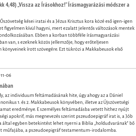
k 4,48) „Vissza az Írásokhoz!” Írásmagyarázási módszer a
 Ószövetség kései iratai és a Jézus Krisztus kora közé eső igen-igen
 figyelmen kívül hagyni, mert ezalatt jelentős változások mentek
 gondolkozásában. Ebben a korban többféle írásmagyarázási
tban van, s ezeknek közös jellemzője, hogy erőteljesen
könyveinek írott szövegére. Ezt tükrözi a Makkabeusok első
-11-06
umában
, az individuum feltámadásának hite, úgy ahogy az a Dániel
onikus 1. és 2. Makkabeusok könyvében, illetve az Újszövetségi
lyamat eredménye. E személyes feltámadásba vetett hithez nyújt
etségi apokrif, más megnevezés szerint pszeudoepigráf irat is, a Jób
ltal egyben betekintést lehet nyerni a Biblia „holdudvarának” bő
elt műfajába, a pszeudoepigráf testamentum-irodalomba.