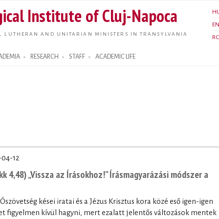
Skip to
ical Institute of Cluj-Napoca
H
main
E
content
, LUTHERAN AND UNITARIAN MINISTERS IN TRANSYLVANIA
R
ADEMIA
RESEARCH
STAFF
ACADEMIC LIFE
-04-12
k 4,48) „Vissza az Írásokhoz!” Írásmagyarázási módszer a
 Ószövetség kései iratai és a Jézus Krisztus kora közé eső igen-igen
 figyelmen kívül hagyni, mert ezalatt jelentős változások mentek