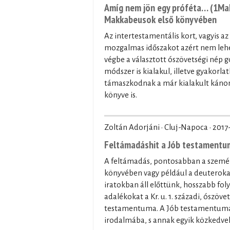
Amíg nem jön egy próféta… (1Mak
Makkabeusok első könyvében
Az intertestamentális kort, vagyis az
mozgalmas időszakot azért nem lehet
végbe a választott ószövetségi nép
módszer is kialakul, illetve gyakorla
támaszkodnak a már kialakult kánon 
könyve is.
Zoltán Adorjáni · Cluj-Napoca ·
2017
Feltámadáshit a Jób testament
A feltámadás, pontosabban a személy
könyvében vagy például a deuterokan
iratokban áll előttünk, hosszabb fo
adalékokat a Kr. u. 1. századi, ószöv
testamentuma. A Jób testamentuma á
irodalmába, s annak egyik közkedv