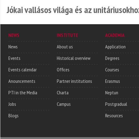
Jókai vallásos világa és az unitáriusokho
NEWS
INSTITUTE
ACADEMIA
News
About us
Application
Events
Historical overview
Degrees
Events calendar
Offices
Courses
Anouncements
Partner institutions
Erasmus
PTI in the Media
Charta
Neptun
Jobs
Campus
Postgradual
Blogs
Resources