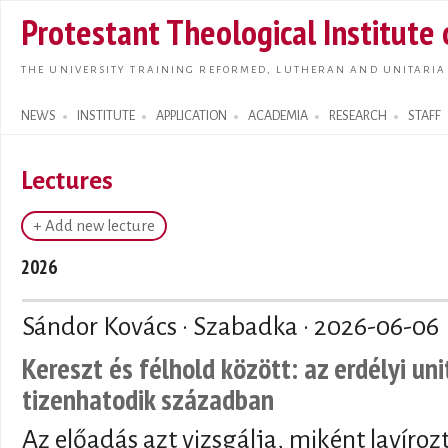
Skip t
Protestant Theological Institute
main
conte
THE UNIVERSITY TRAINING REFORMED, LUTHERAN AND UNITARIA
NEWS
INSTITUTE
APPLICATION
ACADEMIA
RESEARCH
STAFF
Search form
Lectures
+ Add new lecture
2026
Sándor Kovács · Szabadka ·
2026-06-06
Kereszt és félhold között: az erdélyi un
tizenhatodik században
Az előadás azt vizsgálja, miként lavíroz