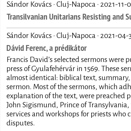
Sándor Kovács · Cluj-Napoca ·
2021-11-
Transilvanian Unitarians Resisting and S
Sándor Kovács · Cluj-Napoca ·
2021-04-
Dávid Ferenc, a prédikátor
Francis David’s selected sermons were p
press of Gyulafehérvár in 1569. These se
almost identical: biblical text, summary
sermon. Most of the sermons, which adher
explanation of the text, were preached p
John Sigismund, Prince of Transylvania, 
services and workshops for priests who c
disputes.