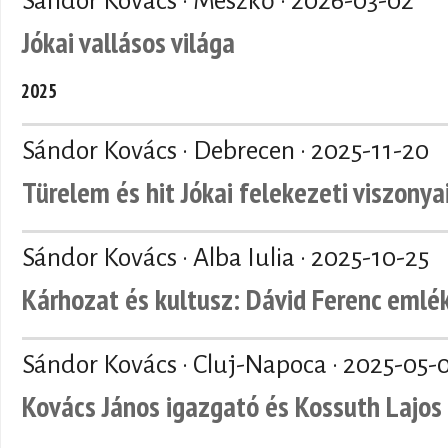
Sándor Kovács · Mészkő ·
2026-03-02
Jókai vallásos világa
2025
Sándor Kovács · Debrecen ·
2025-11-20
Türelem és hit Jókai felekezeti viszonya
Sándor Kovács · Alba Iulia ·
2025-10-25
Kárhozat és kultusz: Dávid Ferenc emlé
Sándor Kovács · Cluj-Napoca ·
2025-05-
Kovács János igazgató és Kossuth Lajos 