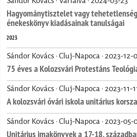
Sándor Kovács · Várfalva ·
2024-03-23
Hagyománytisztelet vagy tehetetlenség.
énekeskönyv kiadásainak tanulságai
2023
Sándor Kovács · Cluj-Napoca ·
2023-12-
75 éves a Kolozsvári Protestáns Teológi
Sándor Kovács · Cluj-Napoca ·
2023-11-1
A kolozsvári óvári iskola unitárius kor
Sándor Kovács · Cluj-Napoca ·
2023-05-
Unitárius imakönyvek a 17-18. századba