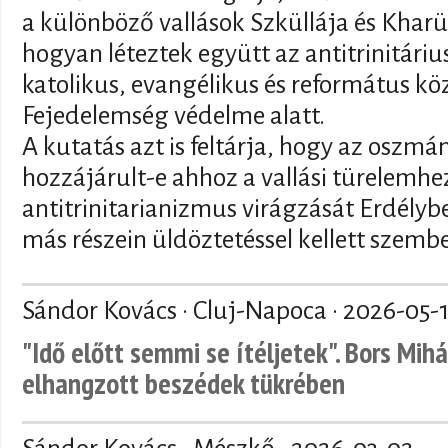
a különböző vallások Szküllája és Kharü
hogyan léteztek együtt az antitrinitár
katolikus, evangélikus és református kö
Fejedelemség védelme alatt.
A kutatás azt is feltárja, hogy az oszmán
hozzájárult-e ahhoz a vallási türelemhez
antitrinitarianizmus virágzását Erdély
más részein üldöztetéssel kellett szemb
Sándor Kovács · Cluj-Napoca ·
2026-05-
"Idő előtt semmi se ítéljetek". Bors Mihá
elhangzott beszédek tükrében