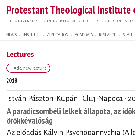
Skip t
Protestant Theological Institute
main
conte
THE UNIVERSITY TRAINING REFORMED, LUTHERAN AND UNITARIA
NEWS
INSTITUTE
APPLICATION
ACADEMIA
RESEARCH
STAFF
Search form
Lectures
+ Add new lecture
2018
István Pásztori-Kupán · Cluj-Napoca ·
2
A paradicsombéli lelkek állapota, az idő
örökkévalóság
Az előadás Kálvin Psychopannychia (A le