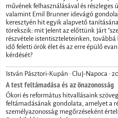
művének felhasználásával és részleges 
valamint Emil Brunner idevágó gondola
keresztyén hit egyik alapvető tanításán
törekszik: mit jelent az előttünk járt "s
részvétele istentiszteleteinken, tovább
idő feletti örök élet és az erre épülő ev
kérdését?
István Pásztori-Kupán · Cluj-Napoca ·
2
A test feltámadása és az önazonosság
Ókori és református hitvallásaink szöve
feltámadásának gondolata, amelyet a ré
személyazonosság megőrzéseként értel