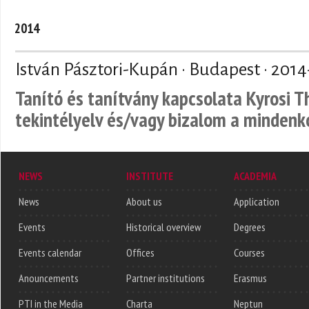
2014
István Pásztori-Kupán · Budapest ·
2014
Tanító és tanítvány kapcsolata Kyrosi 
tekintélyelv és/vagy bizalom a mindenk
NEWS
INSTITUTE
ACADEMIA
News
About us
Application
Events
Historical overview
Degrees
Events calendar
Offices
Courses
Anouncements
Partner institutions
Erasmus
PTI in the Media
Charta
Neptun