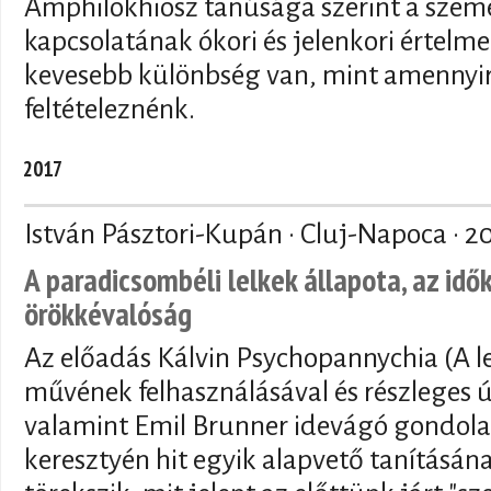
Amphilokhiosz tanúsága szerint a személ
kapcsolatának ókori és jelenkori értelme
kevesebb különbség van, mint amennyire
feltételeznénk.
2017
István Pásztori-Kupán · Cluj-Napoca ·
20
A paradicsombéli lelkek állapota, az idő
örökkévalóság
Az előadás Kálvin Psychopannychia (A le
művének felhasználásával és részleges 
valamint Emil Brunner idevágó gondola
keresztyén hit egyik alapvető tanításán