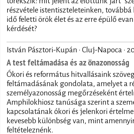
törekszik: mit jelent az előttünk járt "s
részvétele istentiszteleteinken, tovább
idő feletti örök élet és az erre épülő ev
kérdését?
István Pásztori-Kupán · Cluj-Napoca ·
20
A test feltámadása és az önazonosság
Ókori és református hitvallásaink szöve
feltámadásának gondolata, amelyet a ré
személyazonosság megőrzéseként értel
Amphilokhiosz tanúsága szerint a személ
kapcsolatának ókori és jelenkori értelme
kevesebb különbség van, mint amennyire
feltételeznénk.