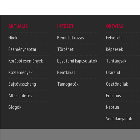
AKTUÁLIS
INTÉZET
OKTATÁS
Hírek
Bemutatkozás
Felvételi
Eseménynaptár
Történet
Képzések
Korábbi események
Egyetemi kapcsolatok
Tantárgyak
Közlemények
Bentlakás
Órarend
Sajtóvisszhang
Támogatók
Ösztöndíjak
Álláshirdetés
Erasmus
Blogok
Neptun
Segédanyagok