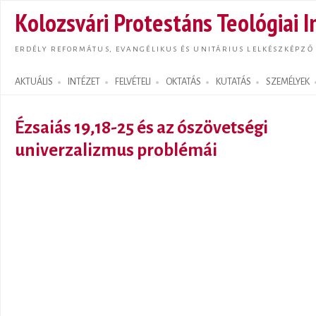
Ugrás
Kolozsvári Protestáns Teológiai I
tarta
ERDÉLY REFORMÁTUS, EVANGÉLIKUS ÉS UNITÁRIUS LELKÉSZKÉPZŐ
AKTUÁLIS
INTÉZET
FELVÉTELI
OKTATÁS
KUTATÁS
SZEMÉLYEK
Search form
Ézsaiás 19,18-25 és az ószövetségi
univerzalizmus problémái