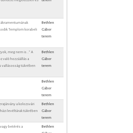
 sákramentumának
Bethlen
sodik Templom korabeli
Gábor
terem
yok, meg nem is...” A
Bethlen
 való hozzáállás a
Gábor
s vallásosság tükrében
terem
Bethlen
Gábor
terem
erajárvány a kolozsvári
Bethlen
yházi levéltárak tükrében
Gábor
terem
avagy betérés a
Bethlen
Gábor