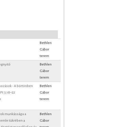
Bethlen
Gábor
terem
egnyitó
Bethlen
Gábor
terem
lkozások - A börtönben
Bethlen
1Pt 3,18–22
Gábor
n
terem
árok munkássága a
Bethlen
emle tükrében a
Gábor
 döntést megelőzően és
terem