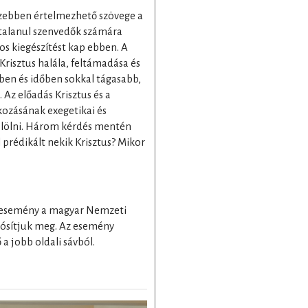
ezebben értelmezhető szövege a
gtalanul szenvedők számára
os kiegészítést kap ebben. A
Krisztus halála, feltámadása és
ben és időben sokkal tágasabb,
Az előadás Krisztus és a
lkozásának exegetikai és
jelölni. Három kérdés mentén
l prédikált nekik Krisztus? Mikor
z esemény a magyar Nemzeti
ósítjuk meg. Az esemény
a jobb oldali sávból.