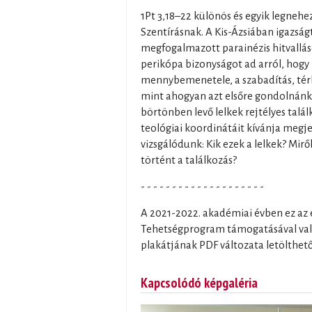
1Pt 3,18–22 különös és egyik legneh
Szentírásnak. A Kis-Ázsiában igazsá
megfogalmazott parainézis hitvallás
perikópa bizonyságot ad arról, hogy 
mennybemenetele, a szabadítás, tér
mint ahogyan azt elsőre gondolnánk. 
börtönben levő lelkek rejtélyes talá
teológiai koordinátáit kívánja meg
vizsgálódunk: Kik ezek a lelkek? Mirő
történt a találkozás?
- - - - - - - - - - - - - - - - - - - -
A 2021-2022. akadémiai évben ez a
Tehetségprogram támogatásával val
plakátjának PDF változata letölthető 
Kapcsolódó képgaléria