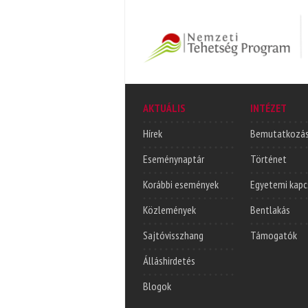
AKTUÁLIS
INTÉZET
Hírek
Bemutatkozá
Eseménynaptár
Történet
Korábbi események
Egyetemi kapc
Közlemények
Bentlakás
Sajtóvisszhang
Támogatók
Álláshirdetés
Blogok