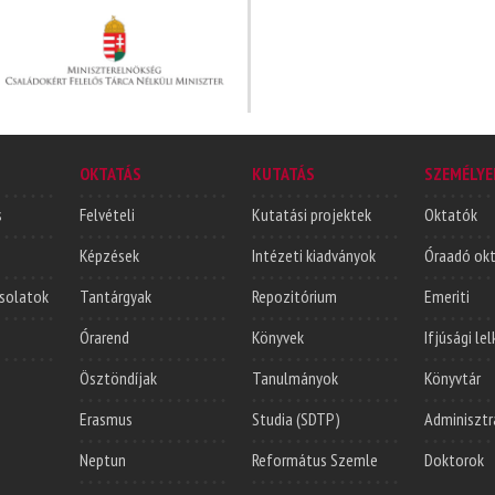
OKTATÁS
KUTATÁS
SZEMÉLYE
s
Felvételi
Kutatási projektek
Oktatók
Képzések
Intézeti kiadványok
Óraadó ok
solatok
Tantárgyak
Repozitórium
Emeriti
Órarend
Könyvek
Ifjúsági le
Ösztöndíjak
Tanulmányok
Könyvtár
Erasmus
Studia (SDTP)
Adminisztr
Neptun
Református Szemle
Doktorok
Segédanyagok
Könyvtár