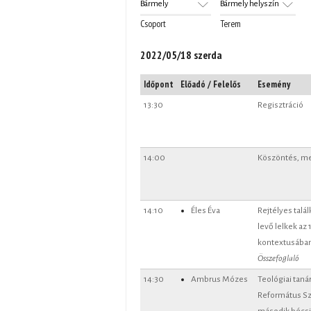
Csoport
Terem
2022/05/18 szerda
Időpont
Előadó / Felelős
Esemény
13:30
Regisztráció
14:00
Köszöntés, m
14:10
Éles Éva
Rejtélyes talá
levő lelkek az 
kontextusába
Összefoglaló
14:30
Ambrus Mózes
Teológiai tan
Református Sz
második bécsi