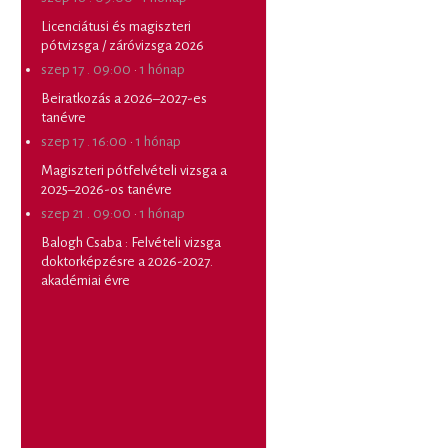
Licenciátusi és magiszteri
pótvizsga / záróvizsga 2026
szep 17 . 09:00
·
1 hónap
Beiratkozás a 2026–2027-es
tanévre
szep 17 . 16:00
·
1 hónap
Magiszteri pótfelvételi vizsga a
2025–2026-os tanévre
szep 21 . 09:00
·
1 hónap
Balogh Csaba
:
Felvételi vizsga
doktorképzésre a 2026-2027.
akadémiai évre