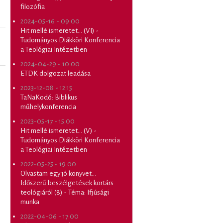
filozófia
2024-05-16 - 09:00
Hit mellé ismeretet... (VI) -
Tudományos Diákköri Konferencia
a Teológiai Intézetben
2024-04-29 - 10:00
ETDK dolgozat leadása
2023-12-08 - 12:15
TaNaKodó: Biblikus
műhelykonferencia
2023-05-17 - 15:00
Hit mellé ismeretet... (V) -
Tudományos Diákköri Konferencia
a Teológiai Intézetben
2022-05-25 - 19:00
Olvastam egy jó könyvet...
Időszerű beszélgetések kortárs
teológiáról (8) - Téma: Ifjúsági
munka
2022-04-06 - 17:00