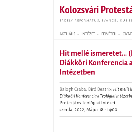
Kolozsvári Protestá
ERDÉLY REFORMÁTUS, EVANGÉLIKUS É
AKTUÁLIS
INTÉZET
FELVÉTELI
OKTA
Search form
Hit mellé ismeretet...
Diákköri Konferencia a
Intézetben
Balogh Csaba
,
Bíró Beatrix
:
Hit mellé 
Diákköri Konferencia a Teológiai Intézetb
Protestáns Teológiai Intézet
szerda, 2022, Május 18 - 14:00