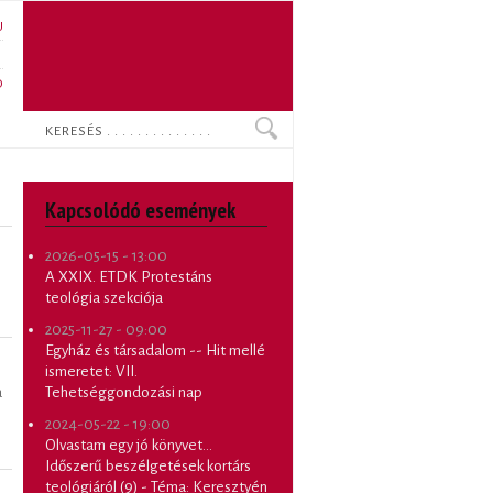
U
N
O
Keresés
Kapcsolódó események
2026-05-15 - 13:00
A XXIX. ETDK Protestáns
teológia szekciója
2025-11-27 - 09:00
Egyház és társadalom -- Hit mellé
ismeretet: VII.
Tehetséggondozási nap
a
2024-05-22 - 19:00
Olvastam egy jó könyvet...
Időszerű beszélgetések kortárs
teológiáról (9) - Téma: Keresztyén