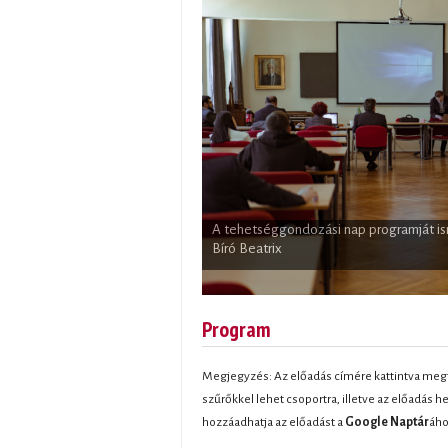
Éles Éva előadást tart a 25. ETDK keret
A tehetséggondozási nap programját is
Bíró Beatrix
Program
Megjegyzés: Az előadás címére kattintva megt
szűrőkkel lehet csoportra, illetve az előadás h
hozzáadhatja az előadást a
Google Naptár
áho