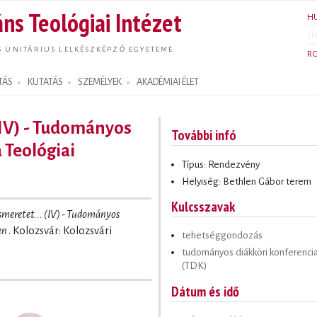
Ugrás a
ns Teológiai Intézet
H
tartalomra
E
S UNITÁRIUS LELKÉSZKÉPZŐ EGYETEME
R
TÁS
KUTATÁS
SZEMÉLYEK
AKADÉMIAI ÉLET
 (IV) - Tudományos
További infó
 Teológiai
Típus: Rendezvény
Helyiség: Bethlen Gábor terem
Kulcsszavak
ismeretet... (IV) - Tudományos
en
. Kolozsvár: Kolozsvári
tehetséggondozás
tudományos diákköri konferenci
(TDK)
Dátum és idő