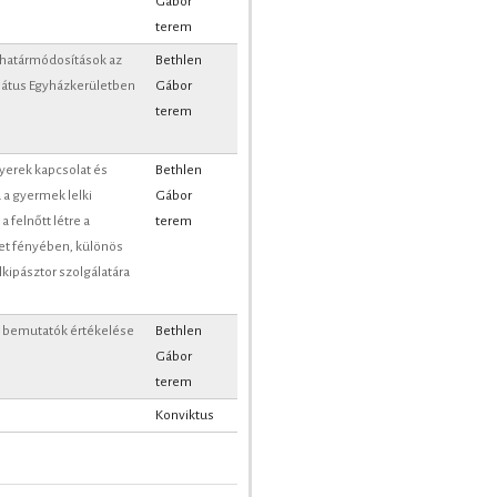
terem
 határmódosítások az
Bethlen
mátus Egyházkerületben
Gábor
terem
yerek kapcsolat és
Bethlen
 a gyermek lelki
Gábor
a felnőtt létre a
terem
t fényében, különös
elkipásztor szolgálatára
 bemutatók értékelése
Bethlen
Gábor
terem
Konviktus