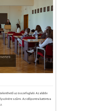
ében
merteti
ekinthető az összefoglaló. Az alábbi
elyszínére szűrni. Az időpontra kattintva
z.