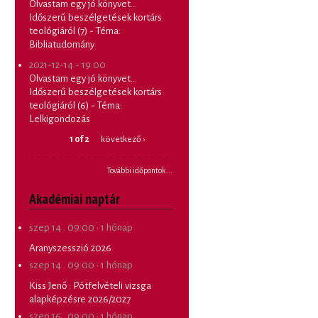
Olvastam egy jó könyvet...
Időszerű beszélgetések kortárs
teológiáról (7) - Téma:
Bibliatudomány
2021-12-14 - 19:00
Olvastam egy jó könyvet...
Időszerű beszélgetések kortárs
teológiáról (6) - Téma:
Lelkigondozás
1 of 2
következő ›
További időpontok...
Akadémiai naptár
szep 14 . 09:00
·
1 hónap
Aranyszesszió 2026
szep 14 . 09:00
·
1 hónap
Kiss Jenő
:
Pótfelvételi vizsga
alapképzésre 2026/2027
szep 16 . 09:00
·
1 hónap