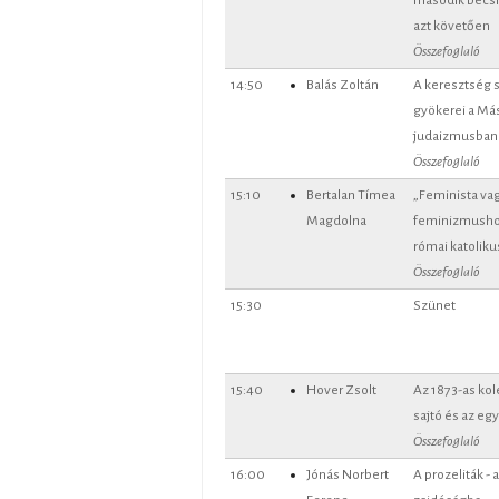
azt követően
Összefoglaló
14:50
Balás Zoltán
A keresztség
gyökerei a Má
judaizmusban
Összefoglaló
15:10
Bertalan Tímea
„Feminista vag
Magdolna
feminizmushoz
római katoliku
Összefoglaló
15:30
Szünet
15:40
Hover Zsolt
Az 1873-as kol
sajtó és az eg
Összefoglaló
16:00
Jónás Norbert
A prozeliták - 
Ferenc
zsidóságba