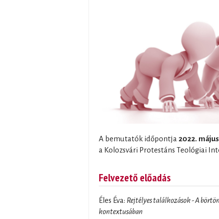
A bemutatók időpontja
2022. május
a Kolozsvári Protestáns Teológiai In
Felvezető előadás
Éles Éva:
Rejtélyes találkozások - A börtö
kontextusában