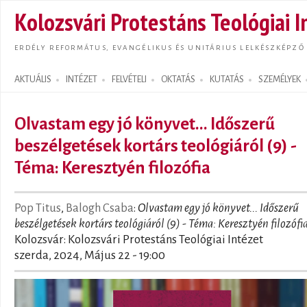
Ugrás
Kolozsvári Protestáns Teológiai I
tarta
ERDÉLY REFORMÁTUS, EVANGÉLIKUS ÉS UNITÁRIUS LELKÉSZKÉPZŐ
AKTUÁLIS
INTÉZET
FELVÉTELI
OKTATÁS
KUTATÁS
SZEMÉLYEK
Search form
Olvastam egy jó könyvet... Időszerű
beszélgetések kortárs teológiáról (9) -
Téma: Keresztyén filozófia
Pop Titus
,
Balogh Csaba
:
Olvastam egy jó könyvet... Időszerű
beszélgetések kortárs teológiáról (9) - Téma: Keresztyén filozófi
Kolozsvár: Kolozsvári Protestáns Teológiai Intézet
szerda, 2024, Május 22 - 19:00