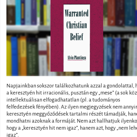
Napjainkban sokszor találkozhatunk azzal a gondolattal, 
a keresztyén hit irracionális, pusztán egy „mese” (a sok köz
intellektuálisan elfogadhatatlan (pl. a tudományos
felfedezések fényében). Az ilyen megjegyzések nem annyi
keresztyén meggyőződések tartalmi részét támadják, ha
mondhatni azoknak a formáját. Nem azt hallhatjuk ilyenko
hogy a „keresztyén hit nem igaz”, hanem azt, hogy „nem leh
igaz”.