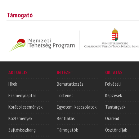
Támogató
AKTUÁLIS
INTÉZET
OKTATÁS
Hírek
Bemutatkozás
Felvételi
Eseménynaptár
Történet
Képzések
Korábbi események
Egyetemi kapcsolatok
Tantárgyak
Közlemények
Bentlakás
Órarend
Sajtóvisszhang
Támogatók
Ösztöndíjak