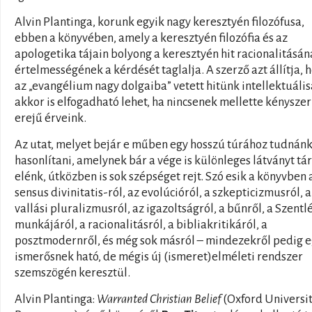
Alvin Plantinga, korunk egyik nagy keresztyén filozófusa,
ebben a könyvében, amely a keresztyén filozófia és az
apologetika tájain bolyong a keresztyén hit racionalitásán
értelmességének a kérdését taglalja. A szerző azt állítja, 
az „evangélium nagy dolgaiba” vetett hitünk intellektuáli
akkor is elfogadható lehet, ha nincsenek mellette kényszer
erejű érveink.
Az utat, melyet bejár e műben egy hosszú túrához tudnán
hasonlítani, amelynek bár a vége is különleges látványt tár
elénk, útközben is sok szépséget rejt. Szó esik a könyvben 
sensus divinitatis-ról, az evolúcióról, a szkepticizmusról, a
vallási pluralizmusról, az igazoltságról, a bűnről, a Szentl
munkájáról, a racionalitásról, a bibliakritikáról, a
posztmodernről, és még sok másról – mindezekről pedig 
ismerősnek ható, de mégis új (ismeret)elméleti rendszer
szemszögén keresztül.
Alvin Plantinga:
Warranted Christian Belief
(Oxford Universi