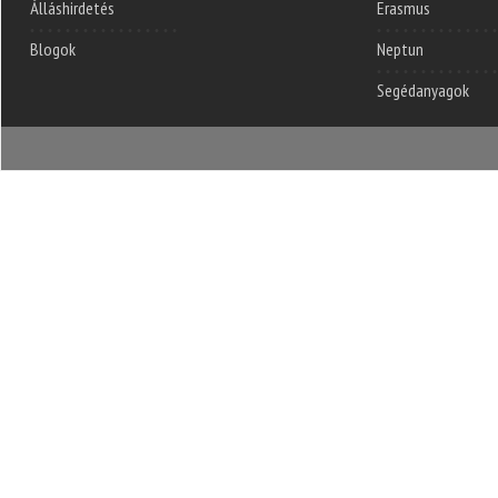
Álláshirdetés
Erasmus
Blogok
Neptun
Segédanyagok