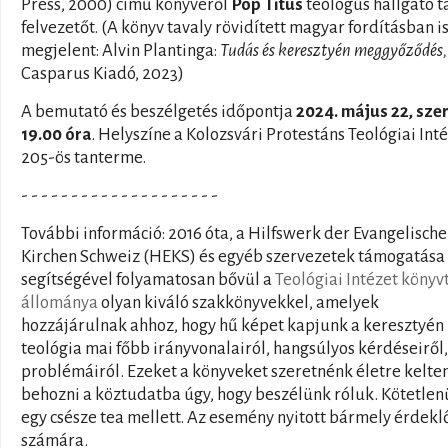
Press, 2000) című könyvéről
Pop Titus
teológus hallgató t
felvezetőt. (A könyv tavaly rövidített magyar fordításban i
megjelent: Alvin Plantinga:
Tudás és keresztyén meggyőződés,
Casparus Kiadó, 2023)
A bemutató és beszélgetés időpontja
2024. május 22, sze
19.00 óra
. Helyszíne a Kolozsvári Protestáns Teológiai Int
205-ös tanterme.
- - - - - - - - - - - - - - - - - - - -
További információ: 2016 óta, a Hilfswerk der Evangelisch
Kirchen Schweiz (HEKS) és egyéb szervezetek támogatása
segítségével folyamatosan bővül a
Teológiai Intézet könyv
állománya
olyan kiváló szakkönyvekkel, amelyek
hozzájárulnak ahhoz, hogy hű képet kapjunk a keresztyén
teológia mai főbb irányvonalairól, hangsúlyos kérdéseiről,
problémáiról. Ezeket a könyveket szeretnénk életre kelten
behozni a köztudatba úgy, hogy beszélünk róluk. Kötetlen
egy csésze tea mellett. Az esemény nyitott bármely érdek
számára.