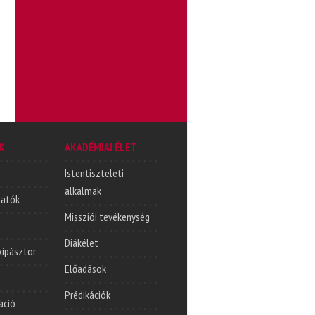
K
AKADÉMIAI ÉLET
Istentiszteleti
alkalmak
tatók
Missziói tevékenység
Diákélet
lkipásztor
Előadások
Prédikációk
áció