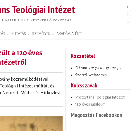
Ugrás a
ns Teológiai Intézet
H
tartalomra
E
S UNITÁRIUS LELKÉSZKÉPZŐ EGYETEME
R
TÁS
KUTATÁS
SZEMÉLYEK
AKADÉMIAI ÉLET
lt a 120 éves
Közzététel
ntézetről
Dátum: 2017-02-07 - 22:58
Szerző: webadmin
ítvány közreműködésével
Kulcsszavak
eológiai Intézet múltját és
ar Nemzeti Média- és Hírközlési
Protestáns Teológiai Intézet
120 éves jubileum
Megosztás Facebookon