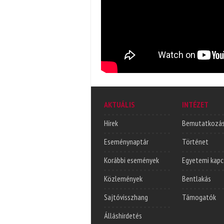
AKTUÁLIS
INTÉZET
Hírek
Bemutatkozá
Eseménynaptár
Történet
Korábbi események
Egyetemi kapc
Közlemények
Bentlakás
Sajtóvisszhang
Támogatók
Álláshirdetés