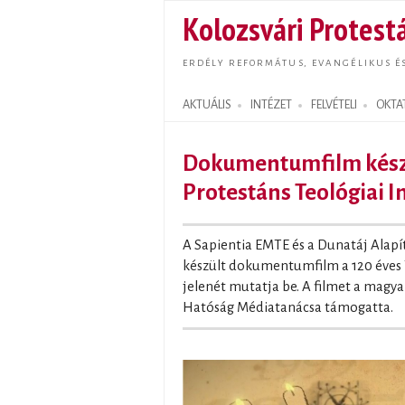
Kolozsvári Protestá
ERDÉLY REFORMÁTUS, EVANGÉLIKUS É
AKTUÁLIS
INTÉZET
FELVÉTELI
OKTA
Search form
Dokumentumfilm készü
Protestáns Teológiai I
A Sapientia EMTE és a Dunatáj Alap
készült dokumentumfilm a 120 éves T
jelenét mutatja be. A filmet a magy
Hatóság Médiatanácsa támogatta.