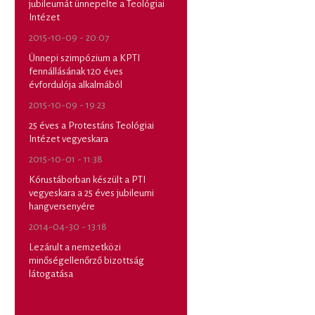
jubileumát ünnepelte a Teológiai
Intézet
2015-10-09 - 20:07
Ünnepi szimpózium a KPTI
fennállásának 120 éves
évfordulója alkalmából
2015-10-09 - 19:23
25 éves a Protestáns Teológiai
Intézet vegyeskara
2015-10-01 - 11:38
Kórustáborban készült a PTI
vegyeskara a 25 éves jubileumi
hangversenyére
2014-04-30 - 13:18
Lezárult a nemzetközi
minőségellenőrző bizottság
látogatása