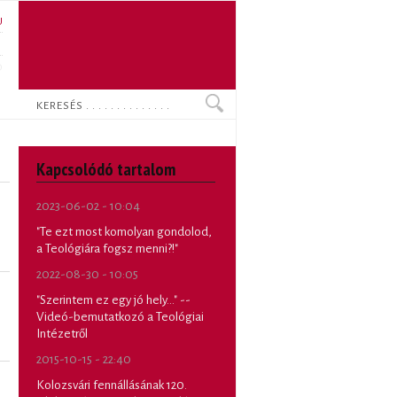
U
N
O
Keresés
Kapcsolódó tartalom
2023-06-02 - 10:04
"Te ezt most komolyan gondolod,
a Teológiára fogsz menni?!"
2022-08-30 - 10:05
"Szerintem ez egy jó hely..." --
Videó-bemutatkozó a Teológiai
Intézetről
2015-10-15 - 22:40
Kolozsvári fennállásának 120.