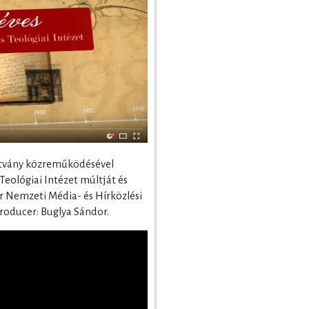
ítvány közreműködésével
eológiai Intézet múltját és
ar Nemzeti Média- és Hírközlési
oducer: Buglya Sándor.