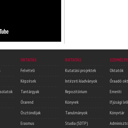
OKTATÁS
KUTATÁS
SZEMÉLYE
s
Felvételi
Kutatási projektek
Oktatók
Képzések
Intézeti kiadványok
Óraadó ok
solatok
Tantárgyak
Repozitórium
Emeriti
Órarend
Könyvek
Ifjúsági le
Ösztöndíjak
Tanulmányok
Könyvtár
Erasmus
Studia (SDTP)
Adminisztr