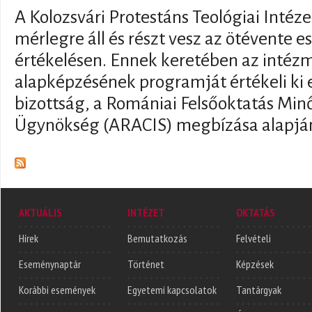
A Kolozsvári Protestáns Teológiai Intéz
mérlegre áll és részt vesz az ötévente 
értékelésen. Ennek keretében az inté
alapképzésének programját értékeli ki eg
bizottság, a Romániai Felsőoktatás Minő
Ügynökség (ARACIS) megbízása alapjá
AKTUÁLIS
INTÉZET
OKTATÁS
Hírek
Bemutatkozás
Felvételi
Eseménynaptár
Történet
Képzések
Korábbi események
Egyetemi kapcsolatok
Tantárgyak