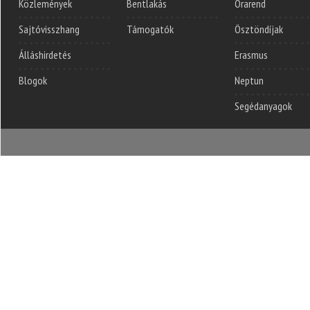
Közlemények
Bentlakás
Órarend
Sajtóvisszhang
Támogatók
Ösztöndíjak
Álláshirdetés
Erasmus
Blogok
Neptun
Segédanyagok