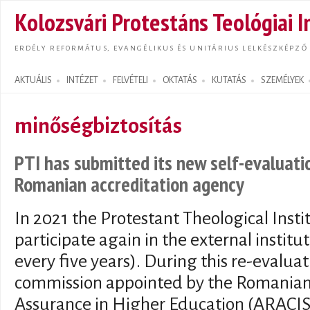
Ugrás
Kolozsvári Protestáns Teológiai I
tarta
ERDÉLY REFORMÁTUS, EVANGÉLIKUS ÉS UNITÁRIUS LELKÉSZKÉPZŐ
AKTUÁLIS
INTÉZET
FELVÉTELI
OKTATÁS
KUTATÁS
SZEMÉLYEK
Search form
minőségbiztosítás
PTI has submitted its new self-evaluati
Romanian accreditation agency
In 2021 the Protestant Theological Insti
participate again in the external institu
every five years). During this re-evaluati
commission appointed by the Romanian 
Assurance in Higher Education (ARACIS) 