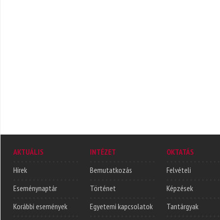
AKTUÁLIS
INTÉZET
OKTATÁS
Hírek
Bemutatkozás
Felvételi
Eseménynaptár
Történet
Képzések
Korábbi események
Egyetemi kapcsolatok
Tantárgyak