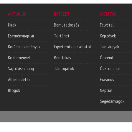
AKTUÁLIS
INTÉZET
OKTATÁS
Hírek
Bemutatkozás
Felvételi
Eseménynaptár
Történet
Képzések
Korábbi események
Egyetemi kapcsolatok
Tantárgyak
Közlemények
Bentlakás
Órarend
Sajtóvisszhang
Támogatók
Ösztöndíjak
Álláshirdetés
Erasmus
Blogok
Neptun
Segédanyagok