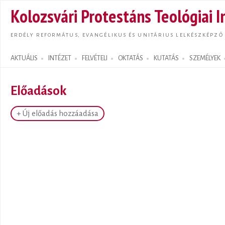
Ugrás
Kolozsvári Protestáns Teológiai I
tarta
ERDÉLY REFORMÁTUS, EVANGÉLIKUS ÉS UNITÁRIUS LELKÉSZKÉPZŐ
AKTUÁLIS
INTÉZET
FELVÉTELI
OKTATÁS
KUTATÁS
SZEMÉLYEK
Search form
Előadások
+ Új előadás hozzáadása