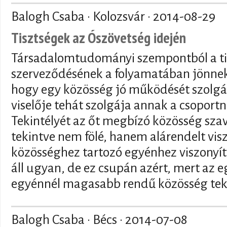
Balogh Csaba · Kolozsvár ·
2014-08-29
Tisztségek az Ószövetség idején
Társadalomtudományi szempontból a ti
szerveződésének a folyamatában jönnek l
hogy egy közösség jó működését szolgál
viselője tehát szolgája annak a csoport
Tekintélyét az őt megbízó közösség szav
tekintve nem fölé, hanem alárendelt visz
közösséghez tartozó egyénhez viszonyítv
áll ugyan, de ez csupán azért, mert az 
egyénnél magasabb rendű közösség tekin
Balogh Csaba · Bécs ·
2014-07-08