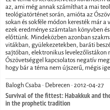
az, ami még annak számíthat a mai teo
teológiatörténet során, amióta az Ószöv
sokan és sokféle módon keresték már a vá
ezek eredménye számtalan könyvben és
előttünk. Mindeközben azonban szakma
vitákban, gyülekezetekben, baráti besz
sajtóban, elektronikus levelezőlistákon
Ószövetséggel kapcsolatos negatív megn
hogy bár a téma nem újszerű, mégis ige
Balogh Csaba · Debrecen ·
2012-04-27
Survival of the fittest: Habakkuk and th
in the prophetic tradition