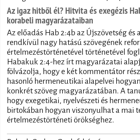
Az igaz hitből él? Hitvita és exegézis H
korabeli magyarázataiban
Az előadás Hab 2:4b az Újszövetség és a
rendkívül nagy hatású szövegének refo
értelmezéstörténetével történetével fogl
Habakuk 2:4-hez írt magyarázatai alapj
fölvázolja, hogy e két kommentátor rész
hasonló hermeneutikai alapelvei hogyan
konkrét szöveg magyarázatában. A tanul
hogy exegetikai, nyelvészeti és hermene
birtokában hogyan viszonyulhat a mai 
értelmezéstörténeti örökséghez.