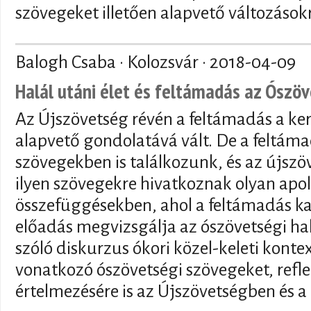
szövegeket illetően alapvető változások
Balogh Csaba · Kolozsvár ·
2018-04-09
Halál utáni élet és feltámadás az Ószö
Az Újszövetség révén a feltámadás a ker
alapvető gondolatává vált. De a feltám
szövegekben is találkozunk, és az újszö
ilyen szövegekre hivatkoznak olyan apo
összefüggésekben, ahol a feltámadás ka
előadás megvizsgálja az ószövetségi hal
szóló diskurzus ókori közel-keleti kontex
vonatkozó ószövetségi szövegeket, refl
értelmezésére is az Újszövetségben és a