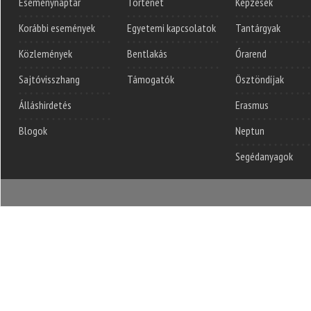
Eseménynaptár
Történet
Képzések
Korábbi események
Egyetemi kapcsolatok
Tantárgyak
Közlemények
Bentlakás
Órarend
Sajtóvisszhang
Támogatók
Ösztöndíjak
Álláshirdetés
Erasmus
Blogok
Neptun
Segédanyagok