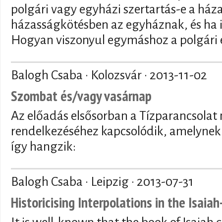
polgári vagy egyházi szertartás-e a ház
házasságkötésben az egyháznak, és ha i
Hogyan viszonyul egymáshoz a polgári é
Balogh Csaba · Kolozsvár ·
2013-11-02
Szombat és/vagy vasárnap
Az előadás elsősorban a Tízparancsolat
rendelkezéséhez kapcsolódik, amelynek
így hangzik:
Balogh Csaba · Leipzig ·
2013-07-31
Historicising Interpolations in the Isaia