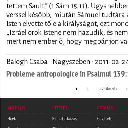
tettem Sault.” (1 Sám 15,11). Ugyanebbe
verssel később, miután Sámuel tudtára 
Isten elvette tőle a királyságot, ezt mon
„Izráel örök Istene nem hazudik, és ne
mert nem ember ő, hogy megbánjon vala
Balogh Csaba · Nagyszeben ·
2011-02-2
Probleme antropologice in Psalmul 139
Oldalak
1
2
következő ›
u
AKTUÁLIS
INTÉZET
OKTATÁS
Hírek
Bemutatkozás
Felvételi