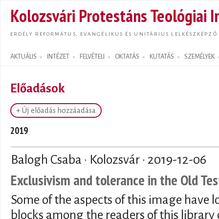
Ugrás
Kolozsvári Protestáns Teológiai I
tarta
ERDÉLY REFORMÁTUS, EVANGÉLIKUS ÉS UNITÁRIUS LELKÉSZKÉPZŐ
AKTUÁLIS
INTÉZET
FELVÉTELI
OKTATÁS
KUTATÁS
SZEMÉLYEK
Search form
Előadások
+ Új előadás hozzáadása
2019
Balogh Csaba · Kolozsvár ·
2019-12-06
Exclusivism and tolerance in the Old T
Some of the aspects of this image have 
blocks among the readers of this library 