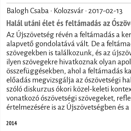
Balogh Csaba · Kolozsvár ·
2017-02-13
Halál utáni élet és feltámadás az Ószö
Az Újszövetség révén a feltámadás a ker
alapvető gondolatává vált. De a feltám
szövegekben is találkozunk, és az újszö
ilyen szövegekre hivatkoznak olyan apo
összefüggésekben, ahol a feltámadás ka
előadás megvizsgálja az ószövetségi hal
szóló diskurzus ókori közel-keleti kontex
vonatkozó ószövetségi szövegeket, refl
értelmezésére is az Újszövetségben és a
2014