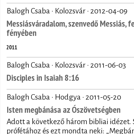
Balogh Csaba · Kolozsvár ·
2012-04-09
Messiásváradalom, szenvedő Messiás, f
fényében
2011
Balogh Csaba · Kolozsvár ·
2011-06-03
Disciples in Isaiah 8:16
Balogh Csaba · Hodgya ·
2011-05-20
Isten megbánása az Ószövetségben
Adott a következő három bibliai idézet. 
prófétához és ezt mondta neki: „Megbán