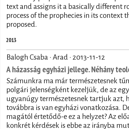
text and assigns it a basically different 
process of the prophecies in its context t
proposed.
2013
Balogh Csaba · Arad ·
2013-11-12
A házasság egyházi jellege. Néhány teol
Számunkra ma már természetesnek tűni
polgári jelenségként kezeljük, de az eg
ugyanúgy természetesnek tartjuk azt, 
továbbra is van egyházi vonatkozása. D
magától értetődő-e ez a helyzet? Az el
konkrét kérdések is ebbe az irányba mu