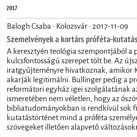
2017
Balogh Csaba · Kolozsvár ·
2017-11-09
Szemelvények a kortárs próféta-kutatá
A keresztyén teológia szempontjából a p
kulcsfontosságú szerepet tölt be. Az újs
iratgyűjteményre hivatkoznak, amikor K
akarják legitimálni. Bullinger pedig a pr
reformátori egyház igei szolgálatának a
ismeretében nem véletlen, hogy az ószö
bibliatudományokban is rendkívül sok f
kutatástörténet mind a próféta személyé
szövegeket illetően alapvető változások