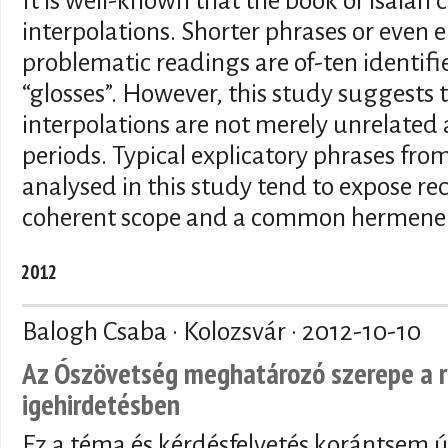
It is well-known that the book of Isaiah 
interpolations. Shorter phrases or even e
problematic readings are of-ten identifi
“glosses”. However, this study suggests t
interpolations are not merely unrelated
periods. Typical explicatory phrases from
analysed in this study tend to expose re
coherent scope and a common hermeneut
2012
Balogh Csaba · Kolozsvár ·
2012-10-10
Az Ószövetség meghatározó szerepe a 
igehirdetésben
Ez a téma és kérdésfelvetés korántsem ú