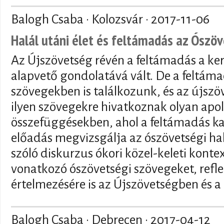
Balogh Csaba · Kolozsvár ·
2017-11-06
Halál utáni élet és feltámadás az Ószö
Az Újszövetség révén a feltámadás a ker
alapvető gondolatává vált. De a feltám
szövegekben is találkozunk, és az újszö
ilyen szövegekre hivatkoznak olyan apo
összefüggésekben, ahol a feltámadás ka
előadás megvizsgálja az ószövetségi hal
szóló diskurzus ókori közel-keleti kontex
vonatkozó ószövetségi szövegeket, refl
értelmezésére is az Újszövetségben és a
Balogh Csaba · Debrecen ·
2017-04-12