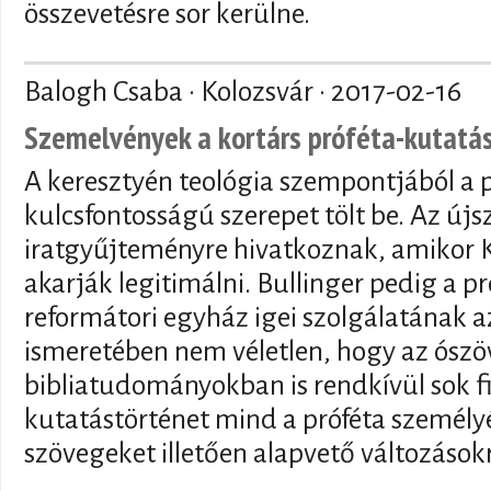
összevetésre sor kerülne.
Balogh Csaba · Kolozsvár ·
2017-02-16
Szemelvények a kortárs próféta-kutatá
A keresztyén teológia szempontjából a p
kulcsfontosságú szerepet tölt be. Az újs
iratgyűjteményre hivatkoznak, amikor K
akarják legitimálni. Bullinger pedig a pr
reformátori egyház igei szolgálatának a
ismeretében nem véletlen, hogy az ószö
bibliatudományokban is rendkívül sok f
kutatástörténet mind a próféta személyé
szövegeket illetően alapvető változások