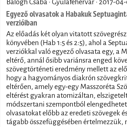
Balogh Csaba · Gyulafehérvár ·
2017-04-
Egyező olvasatok a Habakuk Septuagint
verzióiban
Az előadás két olyan vitatott szövegré
könyvében (Hab 1:5 és 2:5), ahol a Sept
verziókkal való egyező olvasata egy, a 
eltérő, annál ősibb variánsra enged köv
szövegtörténeti eredmény mellett az előa
hogy a hagyományos diakrón szövegkriti
eltérően, amely egy-egy Masszoréta Szö
eltérést gyakran atomizáltan, elszigetel
módszertani szempontból elengedhetetl
olvasatokat előbb az eredeti szövegek é
tágabb összefüggésében értelmezzük, m