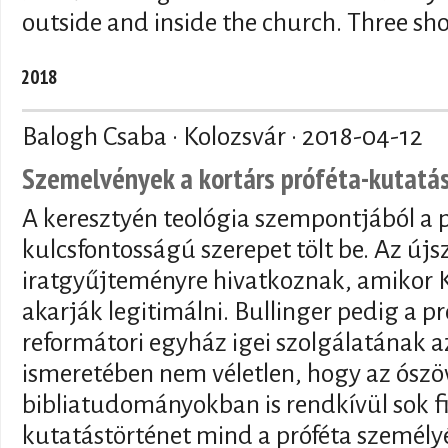
outside and inside the church. Three sh
2018
Balogh Csaba · Kolozsvár ·
2018-04-12
Szemelvények a kortárs próféta-kutatá
A keresztyén teológia szempontjából a p
kulcsfontosságú szerepet tölt be. Az újs
iratgyűjteményre hivatkoznak, amikor K
akarják legitimálni. Bullinger pedig a pr
reformátori egyház igei szolgálatának a
ismeretében nem véletlen, hogy az ószö
bibliatudományokban is rendkívül sok f
kutatástörténet mind a próféta személyé