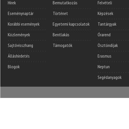
Hírek
Bemutatkozás
Felvételi
Eseménynaptár
Történet
Képzések
Korábbi események
Egyetemi kapcsolatok
Tantárgyak
Közlemények
Bentlakás
Órarend
Sajtóvisszhang
Támogatók
Ösztöndíjak
Álláshirdetés
Erasmus
Blogok
Neptun
Segédanyagok