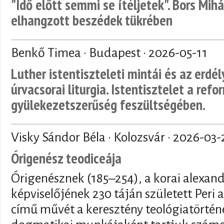
"Idő előtt semmi se ítéljetek". Bors Mihá
elhangzott beszédek tükrében
Benkő Timea · Budapest ·
2026-05-11
Luther istentiszteleti mintái és az erdé
úrvacsorai liturgia. Istentisztelet a refo
gyülekezetszerűség feszültségében.
Visky Sándor Béla · Kolozsvár ·
2026-03-
Órigenész teodiceája
Órigenésznek (185–254), a korai alexand
képviselőjének 230 táján született Peri a
című művét a keresztény teológiatörténe