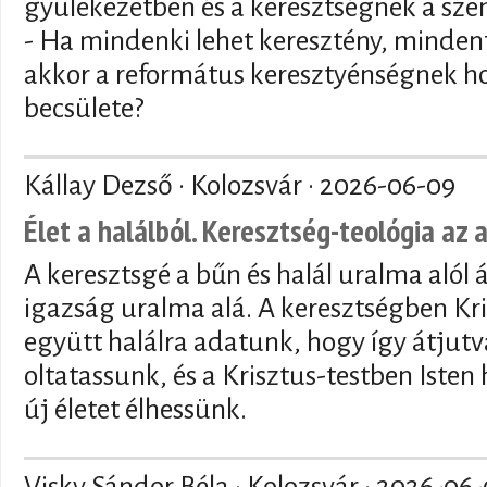
gyülekezetben és a keresztségnek a sze
- Ha mindenki lehet keresztény, mindenf
akkor a református keresztyénségnek ho
becsülete?
Kállay Dezső · Kolozsvár ·
2026-06-09
Élet a halálból. Keresztség-teológia az 
A keresztsgé a bűn és halál uralma alól 
igazság uralma alá. A keresztségben Kri
együtt halálra adatunk, hogy így átjutva
oltatassunk, és a Krisztus-testben Isten
új életet élhessünk.
Visky Sándor Béla · Kolozsvár ·
2026-06-