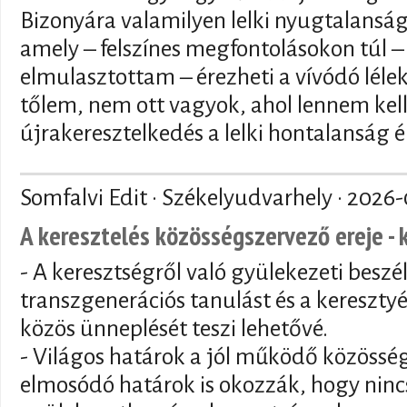
Bizonyára valamilyen lelki nyugtalansá
amely – felszínes megfontolásokon túl – 
elmulasztottam – érezheti a vívódó lélek 
tőlem, nem ott vagyok, ahol lennem kell
újrakeresztelkedés a lelki hontalanság é
Somfalvi Edit · Székelyudvarhely ·
2026-
A keresztelés közösségszervező ereje - 
- A keresztségről való gyülekezeti beszé
transzgenerációs tanulást és a keresztyé
közös ünneplését teszi lehetővé.
- Világos határok a jól működő közösség
elmosódó határok is okozzák, hogy nincs