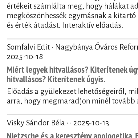
értékeit számlálta meg, hogy hálákat a
megköszönhessék egymásnak a kitartó 
és érték átadást. Interaktív előadás.
Somfalvi Edit · Nagybánya Óváros Refo
2025-10-18
Miért legyek hitvallásos? Kiterítenek úg
hitvallásos? Kiterítenek úgyis.
Előadás a gyülekezet lehetőségeiről, mi
arra, hogy megmaradjon minél tovább a
Visky Sándor Béla · ·
2025-10-13
Nietzsche és a keresztény apologetika. 