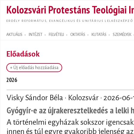
Ugrás
Kolozsvári Protestáns Teológiai I
tarta
ERDÉLY REFORMÁTUS, EVANGÉLIKUS ÉS UNITÁRIUS LELKÉSZKÉPZŐ
AKTUÁLIS
INTÉZET
FELVÉTELI
OKTATÁS
KUTATÁS
SZEMÉLYEK
Search form
Előadások
+ Új előadás hozzáadása
2026
Visky Sándor Béla · Kolozsvár ·
2026-06-
Gyógyír-e az újrakeresztelkedés a lelki
A történelmi egyházak sokszor igencsak
innen és túl egyre gyakoribb jelenség az