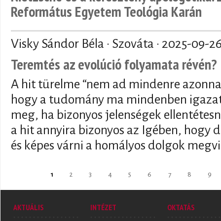
Református Egyetem Teológia Karán
Visky Sándor Béla · Szováta ·
2025-09-2
Teremtés az evolúció folyamata révén?
A hit türelme “nem ad mindenre azonnal
hogy a tudomány ma mindenben igazat 
meg, ha bizonyos jelenségek ellentétesn
a hit annyira bizonyos az Igében, hogy de
és képes várni a homályos dolgok megvi
Oldalak
1
2
3
4
5
6
7
8
9
AKTUÁLIS
INTÉZET
OKTATÁS