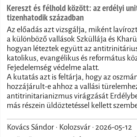
Kereszt és félhold között: az erdélyi un
tizenhatodik században
Az előadás azt vizsgálja, miként lavíroz
a különböző vallások Szküllája és Kharü
hogyan léteztek együtt az antitrinitár
katolikus, evangélikus és református kö
Fejedelemség védelme alatt.
A kutatás azt is feltárja, hogy az oszmán
hozzájárult-e ahhoz a vallási türelemhez
antitrinitarianizmus virágzását Erdély
más részein üldöztetéssel kellett szemb
Kovács Sándor · Kolozsvár ·
2026-05-12