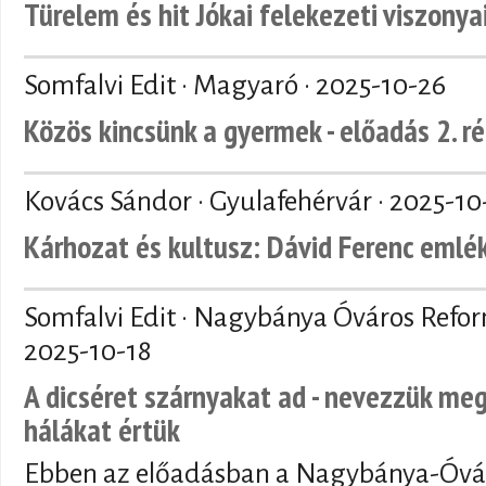
Türelem és hit Jókai felekezeti viszonya
Somfalvi Edit · Magyaró ·
2025-10-26
Közös kincsünk a gyermek - előadás 2. r
Kovács Sándor · Gyulafehérvár ·
2025-10
Kárhozat és kultusz: Dávid Ferenc emlé
Somfalvi Edit · Nagybánya Óváros Refo
2025-10-18
A dicséret szárnyakat ad - nevezzük meg
hálákat értük
Ebben az előadásban a Nagybánya-Óvár