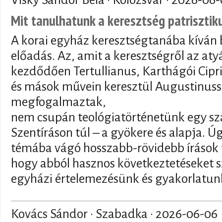
Mit tanulhatunk a keresztség patriszti
A korai egyház keresztségtanába kíván 
előadás. Az, amit a keresztségről az at
kezdődően Tertullianus, Karthágói Cipr
és mások művein keresztül Augustinuss
megfogalmaztak,
nem csupán teológiatörténetünk egy sz
Szentíráson túl – a gyökere és alapja. 
témába vágó hosszabb-rövidebb írások t
hogy abból hasznos következtetéseket s
egyházi értelemezésünk és gyakorlatunk
Kovács Sándor · Szabadka ·
2026-06-06