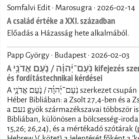
Somfalvi Edit · Marosugra ·
2026-02-14
A család értéke a XXI. században
Előadás a Házasság hete alkalmából.
Papp György · Budapest ·
2026-02-03
A נֹֽעַם־יְ֜הוָ֗ה / נֹ֤עַם אֲדֹנָ֥י kifejezés szemantikai, vallástörténeti
és fordítástechnikai kérdései
A נֹֽעַם־יְ֜הוָ֗ה / נֹ֤עַם אֲדֹנָ֥י szerkezet csupán kétszer fordul elő a
Héber Bibliában: a Zsolt 27,4-ben és a 
a נעם gyök származékszavai többször is előfordulnak a Héber
Bibliában, különösen a bölcsesség-iroda
15,26; 26,24), és a mértékadó szótárak (p
Hebrew V. kötet) a jelentését főként a ’