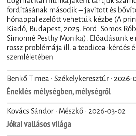
dogmatikai munkájaként tartjuk szám
fordításának második – javított és bővít
hónappal ezelőtt vehettük kézbe (A prin
Kiadó, Budapest, 2025. Ford. Somos Róbe
Simonné Pesthy Monika). Előadásunk e 
rossz problémája ill. a teodicea-kérdés
szemléletében.
Benkő Timea · Székelykeresztúr ·
2026-
Éneklés mélységben, mélységről
Kovács Sándor · Mészkő ·
2026-03-02
Jókai vallásos világa