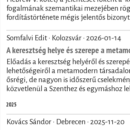
fogalmának szemantikai mezejében rögzí
fordítástörténete mégis jelentős bizony
Somfalvi Edit · Kolozsvár ·
2026-01-14
A keresztség helye és szerepe a meta
Előadás a keresztség helyéről és szerepé
lehetőségeiről a metamodern társadalo
ősrégi, de nagyon is időszerű cselekmén
közvetlenül a Szenthez és egymáshoz le
2025
Kovács Sándor · Debrecen ·
2025-11-20