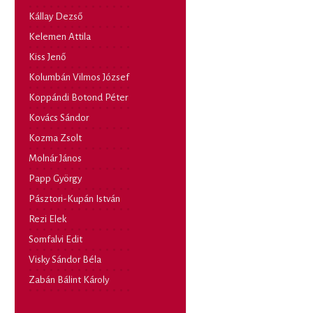
Kállay Dezső
Kelemen Attila
Kiss Jenő
Kolumbán Vilmos József
Koppándi Botond Péter
Kovács Sándor
Kozma Zsolt
Molnár János
Papp György
Pásztori-Kupán István
Rezi Elek
Somfalvi Edit
Visky Sándor Béla
Zabán Bálint Károly