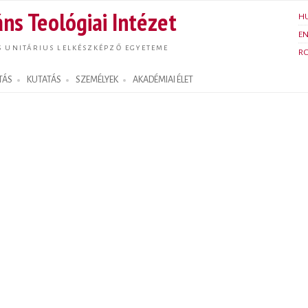
Ugrás a
ns Teológiai Intézet
H
tartalomra
E
S UNITÁRIUS LELKÉSZKÉPZŐ EGYETEME
R
TÁS
KUTATÁS
SZEMÉLYEK
AKADÉMIAI ÉLET