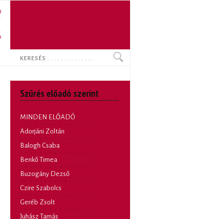
U
N
O
Keresés
Szűrés előadó szerint
MINDEN ELŐADÓ
Adorjáni Zoltán
Balogh Csaba
Benkő Timea
Buzogány Dezső
Czire Szabolcs
Geréb Zsolt
Juhász Tamás