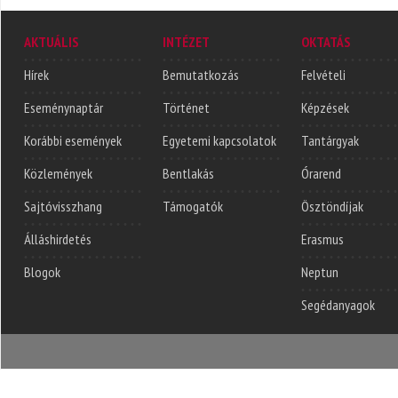
AKTUÁLIS
INTÉZET
OKTATÁS
Hírek
Bemutatkozás
Felvételi
Eseménynaptár
Történet
Képzések
Korábbi események
Egyetemi kapcsolatok
Tantárgyak
Közlemények
Bentlakás
Órarend
Sajtóvisszhang
Támogatók
Ösztöndíjak
Álláshirdetés
Erasmus
Blogok
Neptun
Segédanyagok