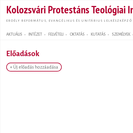
Ugrás
Kolozsvári Protestáns Teológiai I
tarta
ERDÉLY REFORMÁTUS, EVANGÉLIKUS ÉS UNITÁRIUS LELKÉSZKÉPZŐ
AKTUÁLIS
INTÉZET
FELVÉTELI
OKTATÁS
KUTATÁS
SZEMÉLYEK
Search form
Előadások
+ Új előadás hozzáadása