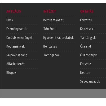
AKTUÁLIS
INTÉZET
OKTATÁS
Hírek
Bemutatkozás
Felvételi
Eseménynaptár
Történet
Képzések
Korábbi események
Egyetemi kapcsolatok
Tantárgyak
Közlemények
Bentlakás
Órarend
Sajtóvisszhang
Támogatók
Ösztöndíjak
Álláshirdetés
Erasmus
Blogok
Neptun
Segédanyagok