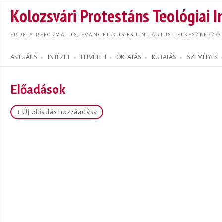
Ugrás
Kolozsvári Protestáns Teológiai I
tarta
ERDÉLY REFORMÁTUS, EVANGÉLIKUS ÉS UNITÁRIUS LELKÉSZKÉPZŐ
AKTUÁLIS
INTÉZET
FELVÉTELI
OKTATÁS
KUTATÁS
SZEMÉLYEK
Search form
Előadások
+ Új előadás hozzáadása