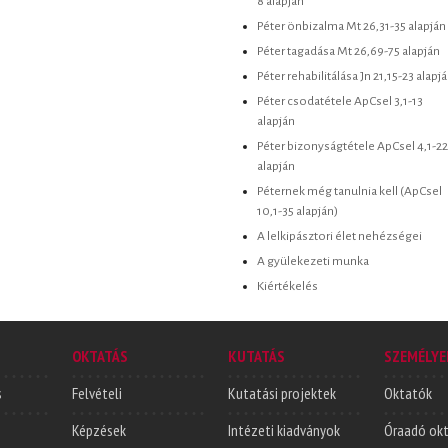
8 alapján
Péter önbizalma Mt 26,31-35 alapján
Péter tagadása Mt 26,69-75 alapján
Péter rehabilitálása Jn 21,15-23 alapj
Péter csodatétele ApCsel 3,1-13
alapján
Péter bizonyságtétele ApCsel 4,1-22
alapján
Péternek még tanulnia kell (ApCsel
10,1-35 alapján)
A lelkipásztori élet nehézségei
A gyülekezeti munka
Kiértékelés
OKTATÁS
KUTATÁS
SZEMÉLYE
s
Felvételi
Kutatási projektek
Oktatók
Képzések
Intézeti kiadványok
Óraadó ok