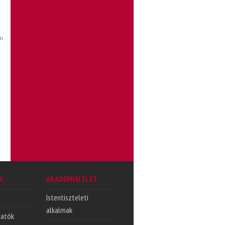
án
K
AKADÉMIAI ÉLET
Istentiszteleti
alkalmak
tatók