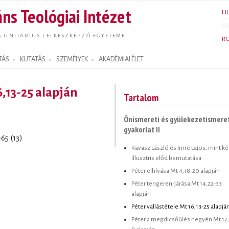
Ugrás a
ns Teológiai Intézet
H
tartalomra
E
S UNITÁRIUS LELKÉSZKÉPZŐ EGYETEME
R
TÁS
KUTATÁS
SZEMÉLYEK
AKADÉMIAI ÉLET
6,13-25 alapján
Tartalom
Önismereti és gyülekezetismere
gyakorlat II
-65 (13)
Ravasz László és Imre Lajos, mint ké
illusztris előd bemutatása
Péter elhívása Mt 4,18-20 alapján
Péter tengeren-járása Mt 14,22-33
alapján
Péter vallástétele Mt 16,13-25 alapjá
Péter a megdicsőülés hegyén Mt 17,