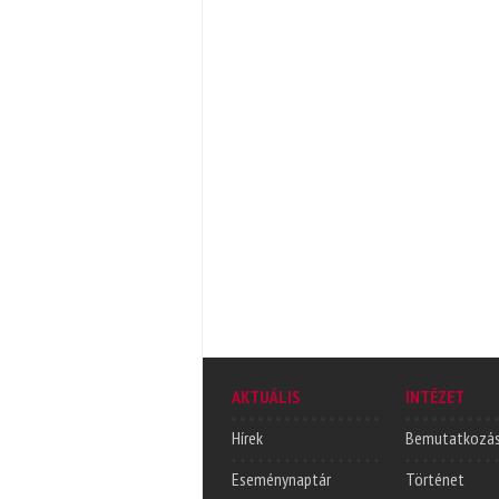
AKTUÁLIS
INTÉZET
Hírek
Bemutatkozá
Eseménynaptár
Történet