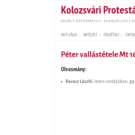
Kolozsvári Protestá
ERDÉLY REFORMÁTUS, EVANGÉLIKUS É
AKTUÁLIS
INTÉZET
FELVÉTELI
OKTA
Search form
Péter vallástétele Mt 1
Olvasmány:
Ravasz László:
Isten rostájában
, 53