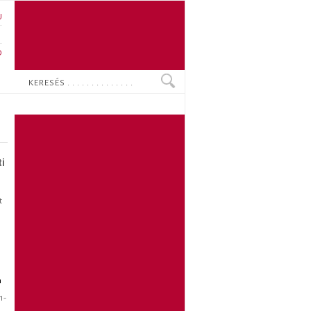
U
N
O
Keresés
ti
t
n
1-