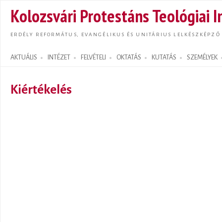
Ugrás
Kolozsvári Protestáns Teológiai I
tarta
ERDÉLY REFORMÁTUS, EVANGÉLIKUS ÉS UNITÁRIUS LELKÉSZKÉPZŐ
AKTUÁLIS
INTÉZET
FELVÉTELI
OKTATÁS
KUTATÁS
SZEMÉLYEK
Search form
Kiértékelés