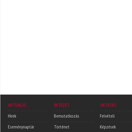
AKTUÁLIS
INTÉZET
OKTATÁS
Hírek
Bemutatkozás
Felvételi
Eseménynaptár
Történet
Képzések