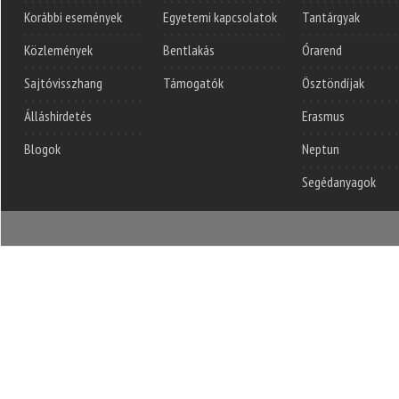
Korábbi események
Egyetemi kapcsolatok
Tantárgyak
Közlemények
Bentlakás
Órarend
Sajtóvisszhang
Támogatók
Ösztöndíjak
Álláshirdetés
Erasmus
Blogok
Neptun
Segédanyagok