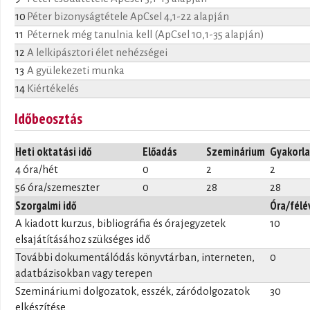
10
Péter bizonyságtétele ApCsel 4,1-22 alapján
11
Péternek még tanulnia kell (ApCsel 10,1-35 alapján)
12
A lelkipásztori élet nehézségei
13
A gyülekezeti munka
14
Kiértékelés
Időbeosztás
Heti oktatási idő
Előadás
Szeminárium
Gyakorla
4 óra/hét
0
2
2
56 óra/szemeszter
0
28
28
Szorgalmi idő
Óra/félé
A kiadott kurzus, bibliográfia és órajegyzetek
10
elsajátításához szükséges idő
További dokumentálódás könyvtárban, interneten,
0
adatbázisokban vagy terepen
Szemináriumi dolgozatok, esszék, záródolgozatok
30
elkészítése