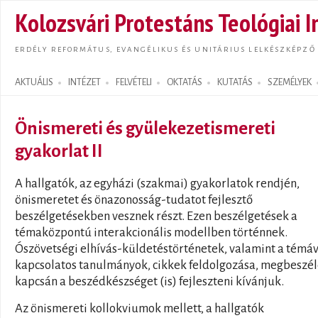
Ugrás
Kolozsvári Protestáns Teológiai I
tarta
ERDÉLY REFORMÁTUS, EVANGÉLIKUS ÉS UNITÁRIUS LELKÉSZKÉPZŐ
AKTUÁLIS
INTÉZET
FELVÉTELI
OKTATÁS
KUTATÁS
SZEMÉLYEK
Search form
Önismereti és gyülekezetismereti
gyakorlat II
A hallgatók, az egyházi (szakmai) gyakorlatok rendjén,
önismeretet és önazonosság-tudatot fejlesztő
beszélgetésekben vesznek részt. Ezen beszélgetések a
témaközpontú interakcionális modellben történnek.
Ószövetségi elhívás-küldetéstörténetek, valamint a témáv
kapcsolatos tanulmányok, cikkek feldolgozása, megbeszé
kapcsán a beszédkészséget (is) fejleszteni kívánjuk.
Az önismereti kollokviumok mellett, a hallgatók