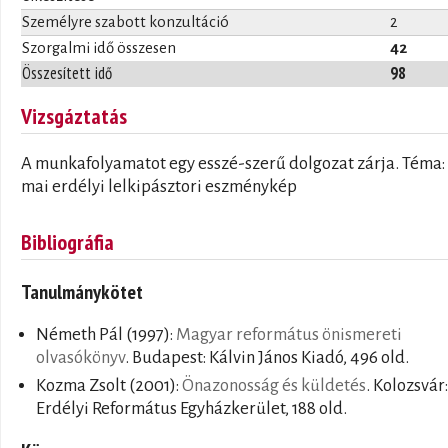
Személyre szabott konzultáció
2
Szorgalmi idő összesen
42
Összesített idő
98
Vizsgáztatás
A munkafolyamatot egy esszé-szerű dolgozat zárja. Téma:
mai erdélyi lelkipásztori eszménykép
Bibliográfia
Tanulmánykötet
Németh Pál
(1997):
Magyar református önismereti
olvasókönyv
. Budapest: Kálvin János Kiadó, 496 old.
Kozma Zsolt
(2001):
Önazonosság és küldetés
. Kolozsvár:
Erdélyi Református Egyházkerület, 188 old.