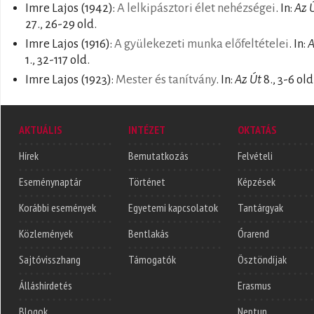
Imre Lajos
(1942):
A lelkipásztori élet nehézségei
. In:
Az 
27., 26-29 old.
Imre Lajos
(1916):
A gyülekezeti munka előfeltételei
. In:
A
1., 32-117 old.
Imre Lajos
(1923):
Mester és tanítvány
. In:
Az Út
8., 3-6 old
AKTUÁLIS
INTÉZET
OKTATÁS
Hírek
Bemutatkozás
Felvételi
Eseménynaptár
Történet
Képzések
Korábbi események
Egyetemi kapcsolatok
Tantárgyak
Közlemények
Bentlakás
Órarend
Sajtóvisszhang
Támogatók
Ösztöndíjak
Álláshirdetés
Erasmus
Blogok
Neptun