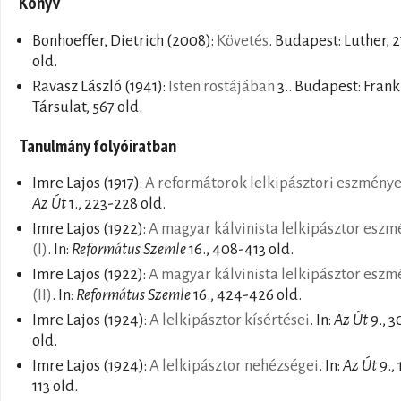
Könyv
Bonhoeffer, Dietrich
(2008):
Követés
. Budapest: Luther, 
old.
Ravasz László
(1941):
Isten rostájában
3.. Budapest: Frank
Társulat, 567 old.
Tanulmány folyóiratban
Imre Lajos
(1917):
A reformátorok lelkipásztori eszménye
Az Út
1., 223-228 old.
Imre Lajos
(1922):
A magyar kálvinista lelkipásztor esz
(I)
. In:
Református Szemle
16., 408-413 old.
Imre Lajos
(1922):
A magyar kálvinista lelkipásztor esz
(II)
. In:
Református Szemle
16., 424-426 old.
Imre Lajos
(1924):
A lelkipásztor kísértései
. In:
Az Út
9., 3
old.
Imre Lajos
(1924):
A lelkipásztor nehézségei
. In:
Az Út
9., 
113 old.