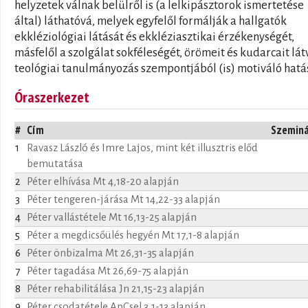
helyzetek válnak belülről is (a lelkipásztorok ismertetése
által) láthatóvá, melyek egyfelől formálják a hallgatók
ekkléziológiai látását és ekkléziasztikai érzékenységét,
másfelől a szolgálat sokféleségét, örömeit és kudarcait lát
teológiai tanulmányozás szempontjából (is) motiváló hatá
Óraszerkezet
#
Cím
Szemin
1
Ravasz László és Imre Lajos, mint két illusztris előd
bemutatása
2
Péter elhívása Mt 4,18-20 alapján
3
Péter tengeren-járása Mt 14,22-33 alapján
4
Péter vallástétele Mt 16,13-25 alapján
5
Péter a megdicsőülés hegyén Mt 17,1-8 alapján
6
Péter önbizalma Mt 26,31-35 alapján
7
Péter tagadása Mt 26,69-75 alapján
8
Péter rehabilitálása Jn 21,15-23 alapján
9
Péter csodatétele ApCsel 3,1-13 alapján