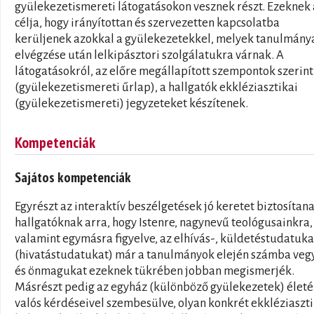
gyülekezetismereti látogatásokon vesznek részt. Ezeknek 
célja, hogy irányítottan és szervezetten kapcsolatba
kerüljenek azokkal a gyülekezetekkel, melyek tanulmány
elvégzése után lelkipásztori szolgálatukra várnak. A
látogatásokról, az előre megállapított szempontok szerint
(gyülekezetismereti űrlap), a hallgatók ekkléziasztikai
(gyülekezetismereti) jegyzeteket készítenek.
Kompetenciák
Sajátos kompetenciák
Egyrészt az interaktív beszélgetések jó keretet biztosítan
hallgatóknak arra, hogy Istenre, nagynevű teológusainkra,
valamint egymásra figyelve, az elhívás-, küldetéstudatuka
(hivatástudatukat) már a tanulmányok elején számba veg
és önmagukat ezeknek tükrében jobban megismerjék.
Másrészt pedig az egyház (különböző gyülekezetek) élet
valós kérdéseivel szembesülve, olyan konkrét ekkléziaszti