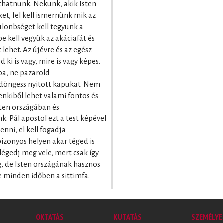
thatnunk. Nekünk, akik Isten
et, fel kell ismernünk mik az
ülönbséget kell tegyünk a
e kell vegyük az akáciafát és
lehet. Az újévre és az egész
ki is vagy, mire is vagy képes.
ba, ne pazarold
 döngess nyitott kapukat. Nem
nkiből lehet valami fontos és
sten országában és
k. Pál apostol ezt a test képével
enni, el kell fogadja
 bizonyos helyen akar téged is
Elégedj meg vele, mert csak így
g, de Isten országának hasznos
e minden időben a sittimfa.
OKTATÁS
KUTATÁS
SZEMÉLYE