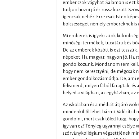
ember csak vágyhat. Salamon is ezt k
tudjon hozni jó és rossz között. Szó
igencsak nehéz. Erre csak Isten képes
bölcsességet némely embereknek is a
Mi emberek is igyekszünk különbség
minőségi termékek, tucatáruk és bóvl
De az emberek között is ezt tesszük
népeket. Ha magyar, nagyon jó. Ha ro
gondolkozunk. Mondanom sem kell, 
hogy nem keresztyéni, de mégcsak ne
ember gondolkozásmódja. De, ami en
felismerd, milyen fából faragtak, és
helyed a világban, az egyházban, az er
Az iskolában és a médiát átjáró wok
mindenkiből lehet bármi. Valósítsd 
gondolni, mert csak tőled függ, hogy
így van ez? Tényleg ugyannyi esélye v
szórványkollégium végzettjének min