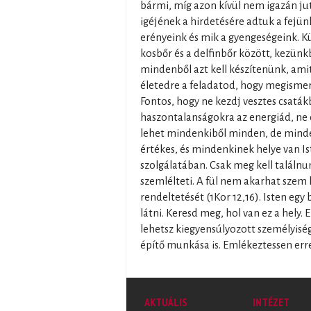
bármi, míg azon kívül nem igazán ju
igéjének a hirdetésére adtuk a fejünk
erényeink és mik a gyengeségeink. K
kosbőr és a delfinbőr között, kezünkb
mindenből azt kell készítenünk, amit 
életedre a feladatod, hogy megismerd 
Fontos, hogy ne kezdj vesztes csaták
haszontalanságokra az energiád, ne
lehet mindenkiből minden, de minde
értékes, és mindenkinek helye van I
szolgálatában. Csak meg kell találnun
szemlélteti. A fül nem akarhat szem l
rendeltetését (1Kor 12,16). Isten egy
látni. Keresd meg, hol van ez a hely. 
lehetsz kiegyensúlyozott személyisé
építő munkása is. Emlékeztessen err
AKTUÁLIS
INTÉZET