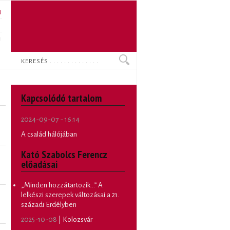
U
N
O
Keresés
Kapcsolódó tartalom
2024-09-07 - 16:14
A család hálójában
Kató Szabolcs Ferencz
előadásai
„Minden hozzátartozik…” A
lelkészi szerepek változásai a 21.
századi Erdélyben
2025-10-08
| Kolozsvár