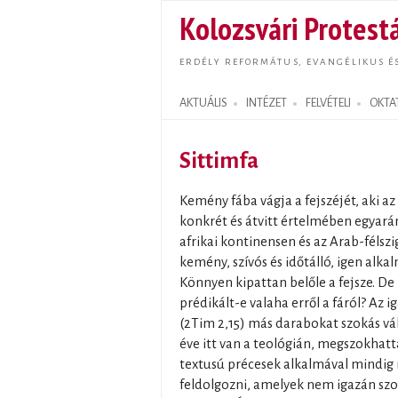
Kolozsvári Protestá
ERDÉLY REFORMÁTUS, EVANGÉLIKUS É
AKTUÁLIS
INTÉZET
FELVÉTELI
OKTA
Search form
Sittimfa
Kemény fába vágja a fejszéjét, aki az 
konkrét és átvitt értelmében egyarán
afrikai kontinensen és az Arab-félszi
kemény, szívós és időtálló, igen alka
Könnyen kipattan belőle a fejsze. D
prédikált-e valaha erről a fáról? Az
(2Tim 2,15) más darabokat szokás vá
éve itt van a teológián, megszokhatt
textusú précesek alkalmával mindig
feldolgozni, amelyek nem igazán szo