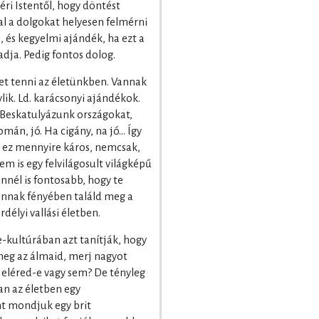
éri Istentől, hogy döntést
val a dolgokat helyesen felmérni
, és kegyelmi ajándék, ha ezt a
dja. Pedig fontos dolog.
et tenni az életünkben. Vannak
ik. Ld. karácsonyi ajándékok.
. Beskatulyázunk országokat,
mán, jó. Ha cigány, na jó… Így
ez mennyire káros, nemcsak,
m is egy felvilágosult világképű
nél is fontosabb, hogy te
 annak fényében találd meg a
délyi vallási életben.
e-kultúrában azt tanítják, hogy
meg az álmaid, merj nagyot
 eléred-e vagy sem? De tényleg
an az életben egy
t mondjuk egy brit