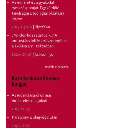
Az elmélet és a gyakorlat
metszéspontjai. Egy kérdőív
tanulságai a teológiai oktatásra
nézve
2025-07-08
| Illyefalva
„Minden hozzátartozik…” A
protestáns lelkészek szerepének
alakulása a 21. században
2024-09-23
| Csíksomlyó
További előadások ›
Kató Szabolcs Ferencz
blogjai
Az idő múlásáról és más
érdektelen dolgokról
2025-12-27
Karácsony a világvége után
2023-12-12