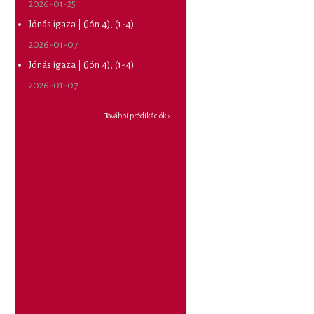
2026-01-25
Jónás igaza | (Jón 4), (1-4)
2026-01-07
Jónás igaza | (Jón 4), (1-4)
2026-01-07
További prédikációk ›