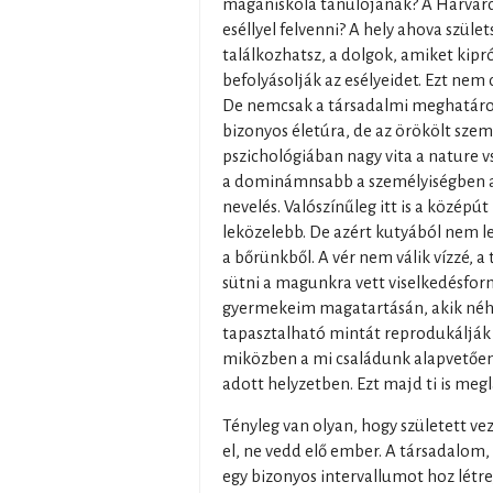
magániskola tanulójának? A Harvard
eséllyel felvenni? A hely ahova szüle
találkozhatsz, a dolgok, amiket ki
befolyásolják az esélyeidet. Ezt nem 
De nemcsak a társadalmi meghatároz
bizonyos életúra, de az örökölt szemé
pszichológiában nagy vita a nature v
a dominámnsabb a személyiségben a
nevelés. Valószínűleg itt is a középút
leközelebb. De azért kutyából nem l
a bőrünkből. A vér nem válik vízzé, 
sütni a magunkra vett viselkedésfor
gyermekeim magatartásán, akik néha
tapasztalható mintát reprodukálják 
miközben a mi családunk alapvetően
adott helyzetben. Ezt majd ti is megl
Tényleg van olyan, hogy született vez
el, ne vedd elő ember. A társadalom
egy bizonyos intervallumot hoz létre