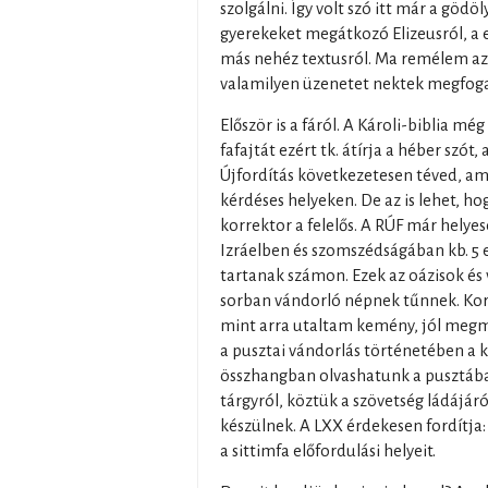
szolgálni. Így volt szó itt már a gödö
gyerekeket megátkozó Elizeusról, a 
más nehéz textusról. Ma remélem az
valamilyen üzenetet nektek megfog
Először is a fáról. A Károli-biblia m
fafajtát ezért tk. átírja a héber szót
Újfordítás következetesen téved, am
kérdéses helyeken. De az is lehet, ho
korrektor a felelős. A RÚF már helyes
Izráelben és szomszédságában kb. 5 
tartanak számon. Ezek az oázisok és
sorban vándorló népnek tűnnek. Kor
mint arra utaltam kemény, jól megmu
a pusztai vándorlás történetében a 
összhangban olvashatunk a pusztában
tárgyról, köztük a szövetség ládájáró
készülnek. A LXX érdekesen fordítja
a sittimfa előfordulási helyeit.