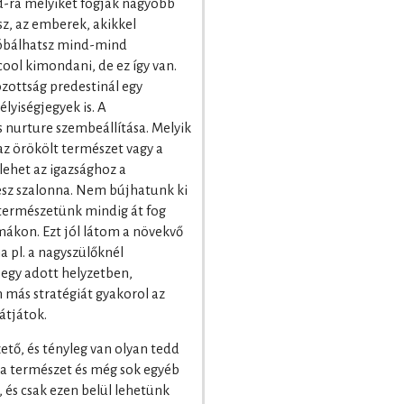
-ra melyiket fogják nagyobb
tsz, az emberek, akikkel
próbálhatsz mind-mind
cool kimondani, de ez így van.
ottság predestinál egy
lyiségjegyek is. A
s nurture szembeállítása. Melyik
z örökölt természet vagy a
 lehet az igazsághoz a
esz szalonna. Nem bújhatunk ki
a természetünk mindig át fog
mákon. Ezt jól látom a növekvő
 pl. a nagyszülőknél
egy adott helyzetben,
 más stratégiát gyakorol az
átjátok.
ető, és tényleg van olyan tedd
, a természet és még sok egyéb
, és csak ezen belül lehetünk