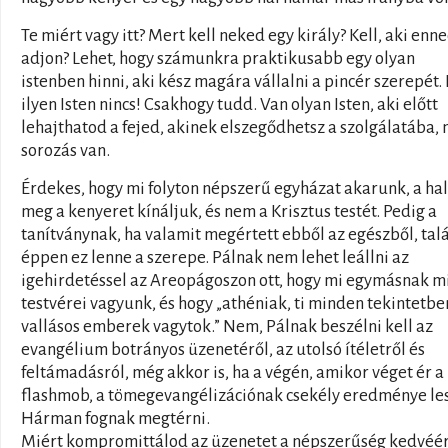
Te miért vagy itt? Mert kell neked egy király? Kell, aki enn
adjon? Lehet, hogy számunkra praktikusabb egy olyan
istenben hinni, aki kész magára vállalni a pincér szerepét.
ilyen Isten nincs! Csakhogy tudd. Van olyan Isten, aki előtt
lehajthatod a fejed, akinek elszegődhetsz a szolgálatába,
sorozás van.
Érdekes, hogy mi folyton népszerű egyházat akarunk, a ha
meg a kenyeret kínáljuk, és nem a Krisztus testét. Pedig a
tanítványnak, ha valamit megértett ebből az egészből, tal
éppen ez lenne a szerepe. Pálnak nem lehet leállni az
igehirdetéssel az Areopágoszon ott, hogy mi egymásnak m
testvérei vagyunk, és hogy „athéniak, ti minden tekintetbe
vallásos emberek vagytok.” Nem, Pálnak beszélni kell az
evangélium botrányos üzenetéről, az utolsó ítéletről és
feltámadásról, még akkor is, ha a végén, amikor véget ér a
flashmob, a tömegevangélizációnak csekély eredménye les
Hárman fognak megtérni.
Miért kompromittálod az üzenetet a népszerűség kedvéér