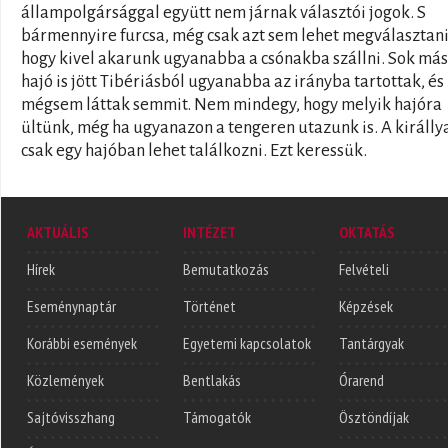
állampolgársággal együtt nem járnak választói jogok. S
bármennyire furcsa, még csak azt sem lehet megválasztani
hogy kivel akarunk ugyanabba a csónakba szállni. Sok más
hajó is jött Tibériásból ugyanabba az irányba tartottak, és
mégsem láttak semmit. Nem mindegy, hogy melyik hajóra
ültünk, még ha ugyanazon a tengeren utazunk is. A királly
csak egy hajóban lehet találkozni. Ezt keressük.
AKTUÁLIS
INTÉZET
OKTATÁS
Hírek
Bemutatkozás
Felvételi
Eseménynaptár
Történet
Képzések
Korábbi események
Egyetemi kapcsolatok
Tantárgyak
Közlemények
Bentlakás
Órarend
Sajtóvisszhang
Támogatók
Ösztöndíjak