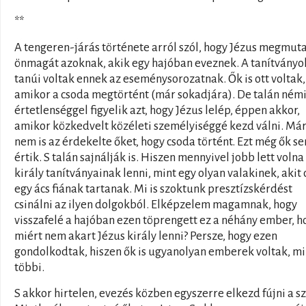
**
A tengeren-járás története arról szól, hogy Jézus megmuta
önmagát azoknak, akik egy hajóban eveznek. A tanítványok
tanúi voltak ennek az eseménysorozatnak. Ők is ott voltak,
amikor a csoda megtörtént (már sokadjára). De talán ném
értetlenséggel figyelik azt, hogy Jézus lelép, éppen akkor,
amikor közkedvelt közéleti személyiséggé kezd válni. Má
nem is az érdekelte őket, hogy csoda történt. Ezt még ők s
értik. S talán sajnálják is. Hiszen mennyivel jobb lett volna
király tanítványainak lenni, mint egy olyan valakinek, akit 
egy ács fiának tartanak. Mi is szoktunk presztízskérdést
csinálni az ilyen dolgokból. Elképzelem magamnak, hogy
visszafelé a hajóban ezen töprengett ez a néhány ember, h
miért nem akart Jézus király lenni? Persze, hogy ezen
gondolkodtak, hiszen ők is ugyanolyan emberek voltak, mi
többi.
S akkor hirtelen, evezés közben egyszerre elkezd fújni a sz