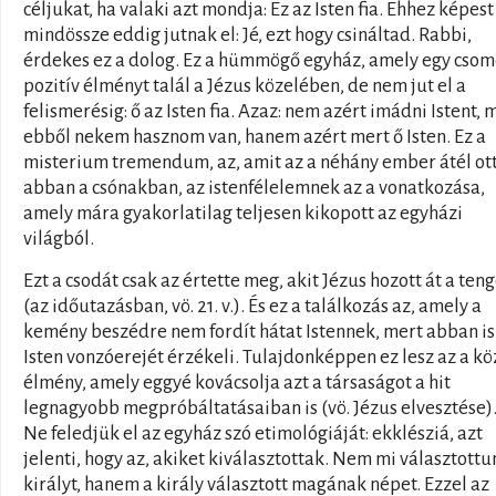
céljukat, ha valaki azt mondja: Ez az Isten fia. Ehhez képest 
mindössze eddig jutnak el: Jé, ezt hogy csináltad. Rabbi,
érdekes ez a dolog. Ez a hümmögő egyház, amely egy cso
pozitív élményt talál a Jézus közelében, de nem jut el a
felismerésig: ő az Isten fia. Azaz: nem azért imádni Istent, 
ebből nekem hasznom van, hanem azért mert ő Isten. Ez a
misterium tremendum, az, amit az a néhány ember átél ot
abban a csónakban, az istenfélelemnek az a vonatkozása,
amely mára gyakorlatilag teljesen kikopott az egyházi
világból.
Ezt a csodát csak az értette meg, akit Jézus hozott át a ten
(az időutazásban, vö. 21. v.). És ez a találkozás az, amely a
kemény beszédre nem fordít hátat Istennek, mert abban is
Isten vonzóerejét érzékeli. Tulajdonképpen ez lesz az a kö
élmény, amely eggyé kovácsolja azt a társaságot a hit
legnagyobb megpróbáltatásaiban is (vö. Jézus elvesztése)
Ne feledjük el az egyház szó etimológiáját: ekklésziá, azt
jelenti, hogy az, akiket kiválasztottak. Nem mi választottu
királyt, hanem a király választott magának népet. Ezzel az