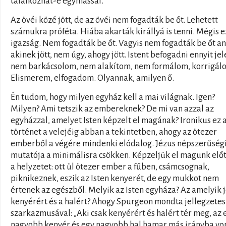
találkozhat-e egymással.
Az övéi közé jött, de az övéi nem fogadták be őt. Lehetett
számukra próféta. Hiába akarták királlyá is tenni. Mégis e
igazság. Nem fogadták be őt. Vagyis nem fogadták be őt a
akinek jött, nem úgy, ahogy jött. Istent befogadni ennyit jel
nem barkácsolom, nem alakítom, nem formálom, korrigál
Elismerem, elfogadom. Olyannak, amilyen ő.
Én tudom, hogy milyen egyház kell a mai világnak. Igen?
Milyen? Ami tetszik az embereknek? De mi van azzal az
egyházzal, amelyet Isten képzelt el magának? Ironikus ez 
történet a velejéig abban a tekintetben, ahogy az ötezer
emberből a végére mindenki elódalog. Jézus népszerűség
mutatója a minimálisra csökken. Képzeljük el magunk előt
a helyzetet: ott ül ötezer ember a fűben, csámcsognak,
piknikeznek, eszik az Isten kenyerét, de egy mukkot nem
értenek az egészből. Melyik az Isten egyháza? Az amelyik j
kenyérért és a halért? Ahogy Spurgeon mondta jellegzetes
szarkazmusával: „Aki csak kenyérért és halért tér meg, az 
nagyobb kenyér és egy nagyobb hal hamar más irányba von