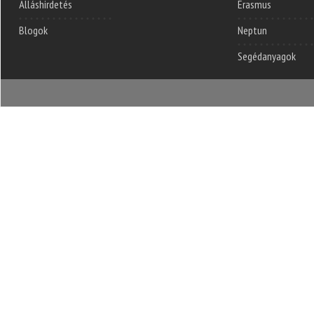
Álláshirdetés
Erasmus
Blogok
Neptun
Segédanyagok