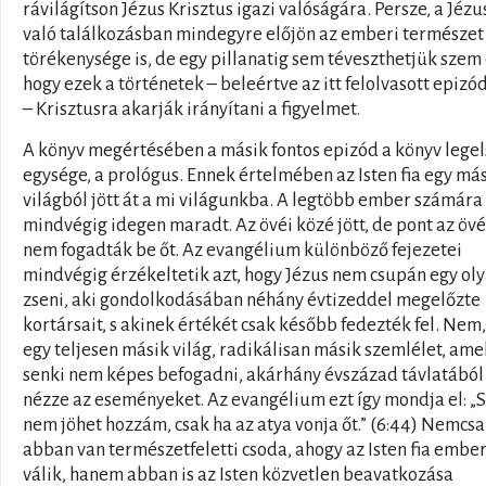
rávilágítson Jézus Krisztus igazi valóságára. Persze, a Jézu
való találkozásban mindegyre előjön az emberi természet
törékenysége is, de egy pillanatig sem téveszthetjük szem 
hogy ezek a történetek – beleértve az itt felolvasott epizód
– Krisztusra akarják irányítani a figyelmet.
A könyv megértésében a másik fontos epizód a könyv legel
egysége, a prológus. Ennek értelmében az Isten fia egy má
világból jött át a mi világunkba. A legtöbb ember számára
mindvégig idegen maradt. Az övéi közé jött, de pont az övé
nem fogadták be őt. Az evangélium különböző fejezetei
mindvégig érzékeltetik azt, hogy Jézus nem csupán egy ol
zseni, aki gondolkodásában néhány évtizeddel megelőzte
kortársait, s akinek értékét csak később fedezték fel. Nem,
egy teljesen másik világ, radikálisan másik szemlélet, ame
senki nem képes befogadni, akárhány évszázad távlatából
nézze az eseményeket. Az evangélium ezt így mondja el: „
nem jöhet hozzám, csak ha az atya vonja őt.” (6:44) Nemcs
abban van természetfeletti csoda, ahogy az Isten fia embe
válik, hanem abban is az Isten közvetlen beavatkozása