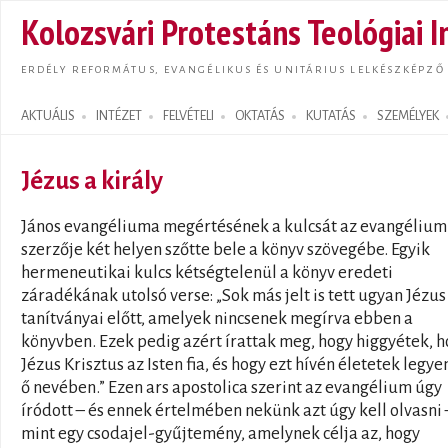
Ugrás
Kolozsvári Protestáns Teológiai I
tarta
ERDÉLY REFORMÁTUS, EVANGÉLIKUS ÉS UNITÁRIUS LELKÉSZKÉPZŐ
AKTUÁLIS
INTÉZET
FELVÉTELI
OKTATÁS
KUTATÁS
SZEMÉLYEK
Search form
Jézus a király
János evangéliuma megértésének a kulcsát az evangélium
szerzője két helyen szőtte bele a könyv szövegébe. Egyik
hermeneutikai kulcs kétségtelenül a könyv eredeti
záradékának utolsó verse: „Sok más jelt is tett ugyan Jézus
tanítványai előtt, amelyek nincsenek megírva ebben a
könyvben. Ezek pedig azért írattak meg, hogy higgyétek, 
Jézus Krisztus az Isten fia, és hogy ezt hívén életetek legye
ő nevében.” Ezen ars apostolica szerint az evangélium úgy
íródott – és ennek értelmében nekünk azt úgy kell olvasni 
mint egy csodajel-gyűjtemény, amelynek célja az, hogy