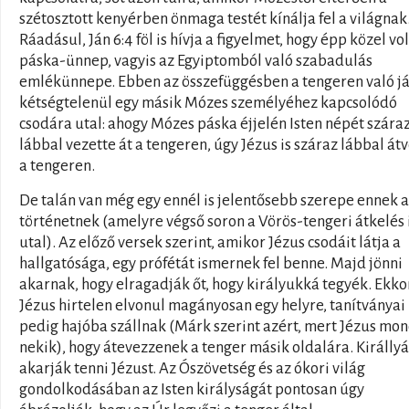
szétosztott kenyérben önmaga testét kínálja fel a világnak
Ráadásul, Ján 6:4 föl is hívja a figyelmet, hogy épp közel vol
páska-ünnep, vagyis az Egyiptomból való szabadulás
emlékünnepe. Ebben az összefüggésben a tengeren való j
kétségtelenül egy másik Mózes személyéhez kapcsolódó
csodára utal: ahogy Mózes páska éjjelén Isten népét szára
lábbal vezette át a tengeren, úgy Jézus is száraz lábbal át
a tengeren.
De talán van még egy ennél is jelentősebb szerepe ennek a
történetnek (amelyre végső soron a Vörös-tengeri átkelés 
utal). Az előző versek szerint, amikor Jézus csodáit látja a
hallgatósága, egy prófétát ismernek fel benne. Majd jönni
akarnak, hogy elragadják őt, hogy királyukká tegyék. Ekko
Jézus hirtelen elvonul magányosan egy helyre, tanítványai
pedig hajóba szállnak (Márk szerint azért, mert Jézus mo
nekik), hogy átevezzenek a tenger másik oldalára. Királlyá
akarják tenni Jézust. Az Ószövetség és az ókori világ
gondolkodásában az Isten királyságát pontosan úgy