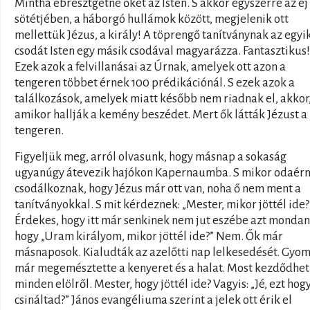
Mintha ébresztgetné őket az Isten. S akkor egyszerre az éj
sötétjében, a háborgó hullámok között, megjelenik ott
mellettük Jézus, a király! A töprengő tanítványnak az egyi
csodát Isten egy másik csodával magyarázza. Fantasztikus!
Ezek azok a felvillanásai az Úrnak, amelyek ott azon a
tengeren többet érnek 100 prédikációnál. S ezek azok a
találkozások, amelyek miatt később nem riadnak el, akkor
amikor hallják a kemény beszédet. Mert ők látták Jézust a
tengeren.
Figyeljük meg, arról olvasunk, hogy másnap a sokaság
ugyanúgy átevezik hajókon Kapernaumba. S mikor odaérn
csodálkoznak, hogy Jézus már ott van, noha ő nem ment a
tanítványokkal. S mit kérdeznek: „Mester, mikor jöttél ide?
Érdekes, hogy itt már senkinek nem jut eszébe azt mondan
hogy „Uram királyom, mikor jöttél ide?” Nem. Ők már
másnaposok. Kialudták az azelőtti nap lelkesedését. Gyo
már megemésztette a kenyeret és a halat. Most kezdődhet
minden elölről. Mester, hogy jöttél ide? Vagyis: „Jé, ezt hog
csináltad?” János evangéliuma szerint a jelek ott érik el