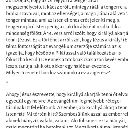
ábrázolják, hogy az Úr legyőzi a tenger által
megszemélyesített káosz erőit, mintegy rááll a tengerre, a
biblia szavaival, mint az ellenséget, a maga „lábai alá veti”
tenger mindaz, ami az Isten ellenes erőt jeleníti meg, a
tengeren járó Isten pedig az, aki királyként uralkodik a
mindenség fölött. A 14. vers arról szólt, hogy királlyá akarj
tenni Jézust. Ez a történet arról szól, hogy Jézus a király! (E
téma fontosságát az evangélium szerzője számára az is
igazolja, hogy később a Pilátussal való találkozásban is
fókuszba kerül.) De ennek a titoknak csak azon kevés emb
lesz a tanúja, akik ott, akkor egy hajóban eveznek.
Milyen üzenetet hordoz számunkra ez az igerész?
*
Ahogy Jézus észrevette, hogy királlyá akarják tenni őt elvo
egyedül egy helyre. Az evangélium legmélyebb rétegei
tárulnak itt fel előttünk. Az ember, aki királlyá akarja tenn
Isten fiát! Mi történik itt? Szembesülünk azzal az emberrel
akinek hiányzik valaki, valami. Aki fölismeri ezt a hiányát,
majd megpróbálja betölteni azt. Megalkotja álmai istenét