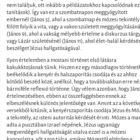
nem találjuk, ott inkább a példázatokhoz kapcsolódnak ez
tanítások). Így van ez a szombatnapon meggyógyított
embernél (János 5), ahol a szombatnap és mózesi tekintély
fölött folyik a vita, vagy a vakon született meggyógyításáná
(János 9), ahol a vakság mélyebb értelme a diskurzus tárg
vagy Lázár születésénél (János 11), ahol élet-halál kérdésé
beszélget Jézus hallgatóságával.
Ilyen értelemben a mostani történet első látásra
kakukktojásnak tűnik. Hiszen ez egy másodlagos történet
beékelődik a kenyér és halszaporítás csodája és az ahhoz
kötődő beszéd közé, anélkül, hogy a továbbiakban erre né
bármiféle reflexió történne. Úgy vélem azonban, hogy Ján
értelmezésében, ebben az összefüggésben ennek az
elbeszélésnek különös jelentősége van. Amint az a követk
versekből kitűnik, a kenyérszaporítás csodája Jézus és Mó
a tekintély, az isteni autoritás kérdését érinti. Mózes a ma
adta a pusztában Izrael népének, Jézus ugyanúgy
megvendégeli hallgatóságát utalva ezzel is a mózesi
kapcsolatra, sőt azon túlra, amikor Mózestől eltérően a