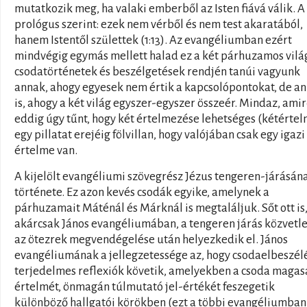
mutatkozik meg, ha valaki emberből az Isten fiává válik. A
prológus szerint: ezek nem vérből és nem test akaratából,
hanem Istentől születtek (1:13). Az evangéliumban ezért
mindvégig egymás mellett halad ez a két párhuzamos vilá
csodatörténetek és beszélgetések rendjén tanúi vagyunk
annak, ahogy egyesek nem értik a kapcsolópontokat, de a
is, ahogy a két világ egyszer-egyszer összeér. Mindaz, amir
eddig úgy tűnt, hogy két értelmezése lehetséges (kétértel
egy pillatat erejéig fölvillan, hogy valójában csak egy igazi
értelme van.
A kijelölt evangéliumi szövegrész Jézus tengeren-járásán
története. Ez azon kevés csodák egyike, amelynek a
párhuzamait Máténál és Márknál is megtaláljuk. Sőt ott is
akárcsak János evangéliumában, a tengeren járás közvetl
az ötezrek megvendégelése után helyezkedik el. János
evangéliumának a jellegzetessége az, hogy csodaelbeszél
terjedelmes reflexiók követik, amelyekben a csoda maga
értelmét, önmagán túlmutató jel-értékét feszegetik
különböző hallgatói körökben (ezt a többi evangéliumban