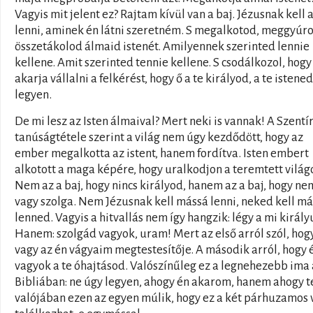
Vagyis mit jelent ez? Rajtam kívül van a baj. Jézusnak kell 
lenni, aminek én látni szeretném. S megalkotod, meggyúro
összetákolod álmaid istenét. Amilyennek szerinted lennie
kellene. Amit szerinted tennie kellene. S csodálkozol, hog
akarja vállalni a felkérést, hogy ő a te királyod, a te istened
legyen.
De mi lesz az Isten álmaival? Mert neki is vannak! A Szentí
tanúságtétele szerint a világ nem úgy kezdődött, hogy az
ember megalkotta az istent, hanem fordítva. Isten embert
alkotott a maga képére, hogy uralkodjon a teremtett világ
Nem az a baj, hogy nincs királyod, hanem az a baj, hogy ne
vagy szolga. Nem Jézusnak kell mássá lenni, neked kell m
lenned. Vagyis a hitvallás nem így hangzik: légy a mi király
Hanem: szolgád vagyok, uram! Mert az első arról szól, hogy
vagy az én vágyaim megtestesítője. A második arról, hogy 
vagyok a te óhajtásod. Valószínűleg ez a legnehezebb ima 
Bibliában: ne úgy legyen, ahogy én akarom, hanem ahogy t
valójában ezen az egyen múlik, hogy ez a két párhuzamos 