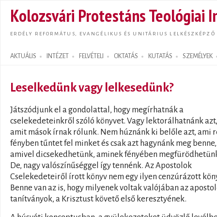
Ugrás
Kolozsvári Protestáns Teológiai I
tarta
ERDÉLY REFORMÁTUS, EVANGÉLIKUS ÉS UNITÁRIUS LELKÉSZKÉPZŐ
AKTUÁLIS
INTÉZET
FELVÉTELI
OKTATÁS
KUTATÁS
SZEMÉLYEK
Search form
Leselkedünk vagy lelkesedünk?
Játszódjunk el a gondolattal, hogy megírhatnák a
cselekedeteinkről szóló könyvet. Vagy lektorálhatnánk azt
amit mások írnak rólunk. Nem húznánk ki belőle azt, ami r
fényben tűntet fel minket és csak azt hagynánk meg benne,
amivel dicsekedhetünk, aminek fényében megfürödhetün
De, nagy valószínűséggel így tennénk. Az Apostolok
Cselekedeteiről írott könyv nem egy ilyen cenzúrázott kön
Benne van az is, hogy milyenek voltak valójában az apostol
tanítványok, a Krisztust követő első keresztyének.