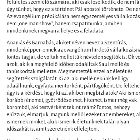
Felületes szemlélő számára, aki csak leselkedik, de nem lát
úgy tűnhet, hogy ez a történet Pál apostol története. De ne
Az evangélium prédikálása nem egyszemélyes vállalkozás
nem „one man show”, hanem csapatmunka, amiben
mindenkinek megvan a helye és a feladata.
Ananiás és Barnabás, akiket néven nevez a Szentírás,
mindenképpen ennek az evangélium hirdető vállalkozásn
fontos tagjai, de voltak mellettük névtelen segítők is. Ők v
azok, akik a megfelelő időben odaálltak Saul mellé és
tanúskodtak mellette. Megmentették ezzel az életét és
segítették szolgálatát. Ki az, aki mellé nekünk kell így
odaállnunk, egyfajta mentorként, pártfogóként. De feltehe
úgy is a kérdést, hogy ki az, akiben megbízhatok? Aki ismer
korábbi énemet, gyötrődéseimet, hitemet, ismer még vak
koromból, aki testvérként tekint reám? Fontos, nehogy
elűzzük, elmarjuk, magunk mellől ezeket az embereket, a
ismernek minket, akik ismerik életünknek talán olyan
időszakát is, amit szeretnénk elfelejteni.