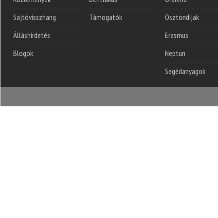
Sajtóvisszhang
Támogatók
Ösztöndíjak
Álláshirdetés
Erasmus
Blogok
Neptun
Segédanyagok