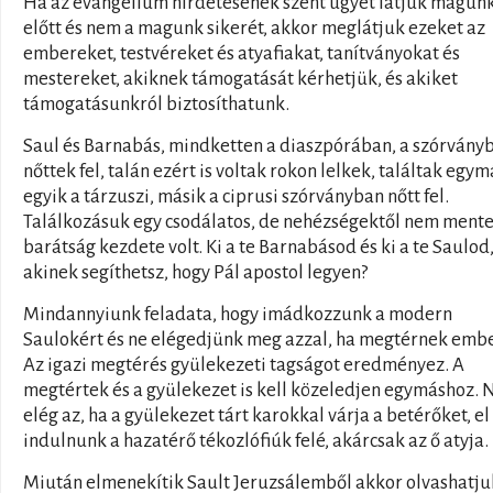
Ha az evangélium hirdetésének szent ügyét látjuk magun
előtt és nem a magunk sikerét, akkor meglátjuk ezeket az
embereket, testvéreket és atyafiakat, tanítványokat és
mestereket, akiknek támogatását kérhetjük, és akiket
támogatásunkról biztosíthatunk.
Saul és Barnabás, mindketten a diaszpórában, a szórvány
nőttek fel, talán ezért is voltak rokon lelkek, találtak egym
egyik a tárzuszi, másik a ciprusi szórványban nőtt fel.
Találkozásuk egy csodálatos, de nehézségektől nem ment
barátság kezdete volt. Ki a te Barnabásod és ki a te Saulod
akinek segíthetsz, hogy Pál apostol legyen?
Mindannyiunk feladata, hogy imádkozzunk a modern
Saulokért és ne elégedjünk meg azzal, ha megtérnek emb
Az igazi megtérés gyülekezeti tagságot eredményez. A
megtértek és a gyülekezet is kell közeledjen egymáshoz.
elég az, ha a gyülekezet tárt karokkal várja a betérőket, el 
indulnunk a hazatérő tékozlófiúk felé, akárcsak az ő atyja.
Miután elmenekítik Sault Jeruzsálemből akkor olvashatju