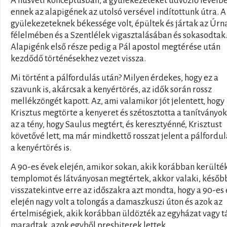
A húsvéti konceptusban, a gyülekezeteket üdvözlő levélbe
ennek az alapigének az utolsó versével indítottunk útra. A
gyülekezeteknek békessége volt, épültek és jártak az Úrn
félelmében és a Szentlélek vigasztalásában és sokasodtak
Alapigénk első része pedig a Pál apostol megtérése után
kezdődő történésekhez vezet vissza.
Mi történt a pálfordulás után? Milyen érdekes, hogy ez a
szavunk is, akárcsak a kenyértörés, az idők során rossz
mellékzöngét kapott. Az, ami valamikor jót jelentett, hogy
Krisztus megtörte a kenyeret és szétosztotta a tanítványo
az a tény, hogy Saulus megtért, és keresztyénné, Krisztust
követővé lett, ma már mindkettő rosszat jelent a pálfordul
a kenyértörés is.
A 90-es évek elején, amikor sokan, akik korábban kerülté
templomot és látványosan megtértek, akkor valaki, későb
visszatekintve erre az időszakra azt mondta, hogy a 90-es
elején nagy volt a tolongás a damaszkuszi úton és azok az
értelmiségiek, akik korábban üldözték az egyházat vagy t
maradtak, azok egyből presbiterek lettek.