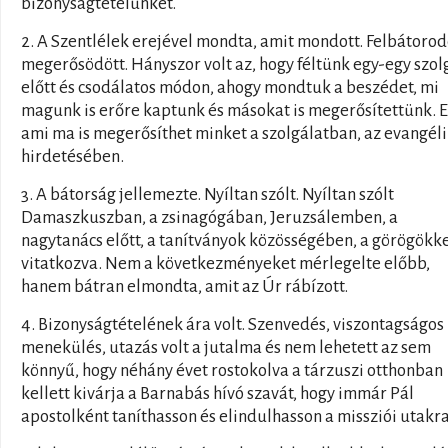
bizonyságtételünket.
2. A Szentlélek erejével mondta, amit mondott. Felbátorod
megerősödött. Hányszor volt az, hogy féltünk egy-egy szol
előtt és csodálatos módon, ahogy mondtuk a beszédet, mi
magunk is erőre kaptunk és másokat is megerősítettünk. E
ami ma is megerősíthet minket a szolgálatban, az evangé
hirdetésében.
3. A bátorság jellemezte. Nyíltan szólt. Nyíltan szólt
Damaszkuszban, a zsinagógában, Jeruzsálemben, a
nagytanács előtt, a tanítványok közösségében, a görögökk
vitatkozva. Nem a következményeket mérlegelte előbb,
hanem bátran elmondta, amit az Úr rábízott.
4. Bizonyságtételének ára volt. Szenvedés, viszontagságos
menekülés, utazás volt a jutalma és nem lehetett az sem
könnyű, hogy néhány évet rostokolva a tárzuszi otthonban
kellett kivárja a Barnabás hívó szavát, hogy immár Pál
apostolként taníthasson és elindulhasson a missziói utakra