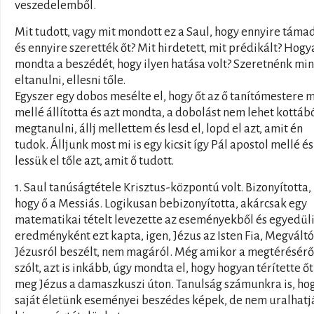
veszedelemből.
Mit tudott, vagy mit mondott ez a Saul, hogy ennyire táma
és ennyire szerették őt? Mit hirdetett, mit prédikált? Hogy
mondta a beszédét, hogy ilyen hatása volt? Szeretnénk mi
eltanulni, ellesni tőle.
Egyszer egy dobos mesélte el, hogy őt az ő tanítómestere 
mellé állította és azt mondta, a dobolást nem lehet kottáb
megtanulni, állj mellettem és lesd el, lopd el azt, amit én
tudok. Álljunk most mi is egy kicsit így Pál apostol mellé és
lessük el tőle azt, amit ő tudott.
1. Saul tanúságtétele Krisztus-központú volt. Bizonyította,
hogy ő a Messiás. Logikusan bebizonyította, akárcsak egy
matematikai tételt levezette az eseményekből és egyedül
eredményként ezt kapta, igen, Jézus az Isten Fia, Megváltó
Jézusról beszélt, nem magáról. Még amikor a megtéréséről
szólt, azt is inkább, úgy mondta el, hogy hogyan térítette őt
meg Jézus a damaszkuszi úton. Tanulság számunkra is, ho
saját életünk eseményei beszédes képek, de nem uralhatj