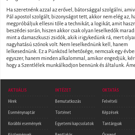
Ha szeretnénk azzal az erővel, bátorsággal szolgálni, amiv
Pál apostol szolgált, bizonyságot tett, akkor nem elég az, h
megpróbáljuk ellesni tőle a technikát, a logikát, amit hasz
beszédei során, hiszen akkor csak olyan leselkedők marad
mint a damaszkuszi zsidók, akik irigykedünk rá, mert olya
nagyhatású szónok volt. Nem leselkednünk kell, hanem
lelkesednünk. Ez a Pünkösd lehetősége, nemcsak egy évbe
egyszer, hanem minden alkalommal, amikor engedjük, kér
hogy a Szentlélek munkálkodjon bennünk és általunk. Ám
AKTUÁLIS
INTÉZET
OKTATÁS
Hírek
Bemutatkozás
Felvételi
Eseménynaptár
Történet
Képzések
Korábbi események
Egyetemi kapcsolatok
Tantárgyak
Közlemények
Bentlakás
Órarend