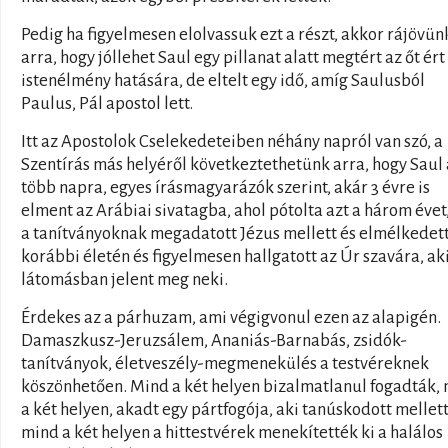
Pedig ha figyelmesen elolvassuk ezt a részt, akkor rájövün
arra, hogy jóllehet Saul egy pillanat alatt megtért az őt ért
istenélmény hatására, de eltelt egy idő, amíg Saulusból
Paulus, Pál apostol lett.
Itt az Apostolok Cselekedeteiben néhány napról van szó, a
Szentírás más helyéről következtethetünk arra, hogy Saul
több napra, egyes írásmagyarázók szerint, akár 3 évre is
elment az Arábiai sivatagba, ahol pótolta azt a három évet
a tanítványoknak megadatott Jézus mellett és elmélkedet
korábbi életén és figyelmesen hallgatott az Úr szavára, ak
látomásban jelent meg neki.
Érdekes az a párhuzam, ami végigvonul ezen az alapigén.
Damaszkusz-Jeruzsálem, Ananiás-Barnabás, zsidók-
tanítványok, életveszély-megmenekülés a testvéreknek
köszönhetően. Mind a két helyen bizalmatlanul fogadták,
a két helyen, akadt egy pártfogója, aki tanúskodott mellett
mind a két helyen a hittestvérek menekítették ki a halálos