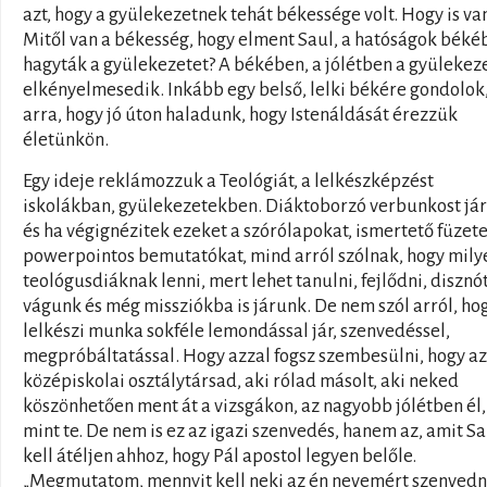
azt, hogy a gyülekezetnek tehát békessége volt. Hogy is va
Mitől van a békesség, hogy elment Saul, a hatóságok béké
hagyták a gyülekezetet? A békében, a jólétben a gyülekez
elkényelmesedik. Inkább egy belső, lelki békére gondolok
arra, hogy jó úton haladunk, hogy Istenáldását érezzük
életünkön.
Egy ideje reklámozzuk a Teológiát, a lelkészképzést
iskolákban, gyülekezetekben. Diáktoborzó verbunkost já
és ha végignézitek ezeket a szórólapokat, ismertető füzete
powerpointos bemutatókat, mind arról szólnak, hogy mily
teológusdiáknak lenni, mert lehet tanulni, fejlődni, disznót
vágunk és még missziókba is járunk. De nem szól arról, ho
lelkészi munka sokféle lemondással jár, szenvedéssel,
megpróbáltatással. Hogy azzal fogsz szembesülni, hogy az
középiskolai osztálytársad, aki rólad másolt, aki neked
köszönhetően ment át a vizsgákon, az nagyobb jólétben él,
mint te. De nem is ez az igazi szenvedés, hanem az, amit Sa
kell átéljen ahhoz, hogy Pál apostol legyen belőle.
„Megmutatom, mennyit kell neki az én nevemért szenvedni