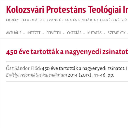
Ugrás
Kolozsvári Protestáns Teológiai I
tarta
ERDÉLY REFORMÁTUS, EVANGÉLIKUS ÉS UNITÁRIUS LELKÉSZKÉPZŐ
AKTUÁLIS
INTÉZET
FELVÉTELI
OKTATÁS
KUTATÁS
SZEMÉLYEK
Search form
450 éve tartották a nagyenyedi zsinatot
Ősz Sándor Előd
: 450 éve tartották a nagyenyedi zsinatot. I
Erdélyi református kalendárium
2014 (2013), 41-46. pp.