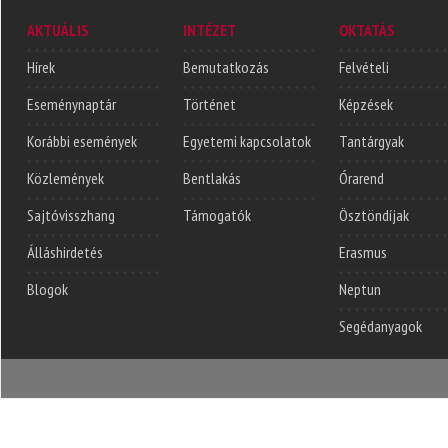
AKTUÁLIS
INTÉZET
OKTATÁS
Hírek
Bemutatkozás
Felvételi
Eseménynaptár
Történet
Képzések
Korábbi események
Egyetemi kapcsolatok
Tantárgyak
Közlemények
Bentlakás
Órarend
Sajtóvisszhang
Támogatók
Ösztöndíjak
Álláshirdetés
Erasmus
Blogok
Neptun
Segédanyagok