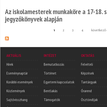
Az iskolamesterek munkaköre a 17-18. s
jegyzőkönyvek alapján
1
2
3
4
következő 
Oldalak
AKTUÁLIS
INTÉZET
OKTATÁS
Hírek
Bemutatkozás
Felvételi
Eseménynaptár
Történet
Képzések
Korábbi események
Egyetemi kapcsolatok
Tantárgyak
Közlemények
Bentlakás
Órarend
Sajtóvisszhang
Támogatók
Ösztöndíjak