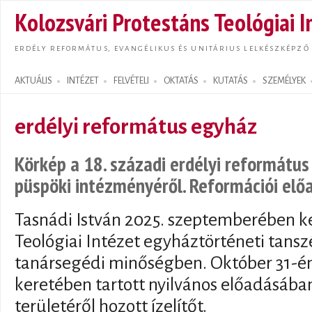
Ugrás
Kolozsvári Protestáns Teológiai I
tarta
ERDÉLY REFORMÁTUS, EVANGÉLIKUS ÉS UNITÁRIUS LELKÉSZKÉPZŐ
AKTUÁLIS
INTÉZET
FELVÉTELI
OKTATÁS
KUTATÁS
SZEMÉLYEK
Search form
erdélyi református egyház
Körkép a 18. századi erdélyi református
püspöki intézményéről. Reformációi elő
Tasnádi István 2025. szeptemberében k
Teológiai Intézet egyháztörténeti tans
tanársegédi minőségben. Október 31-én
keretében tartott nyilvános előadásába
területéről hozott ízelítőt.