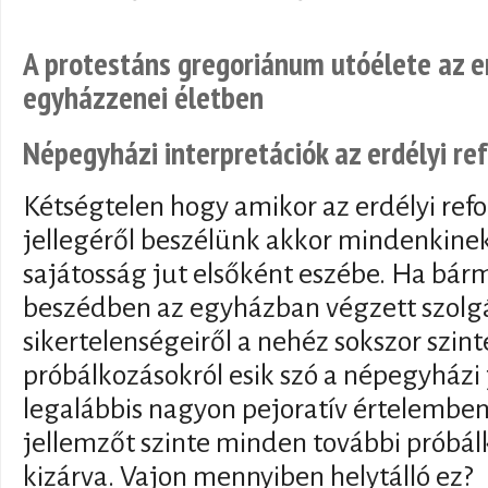
A protestáns gregoriánum utóélete az er
egyházzenei életben
Népegyházi interpretációk az erdélyi r
Kétségtelen hogy amikor az erdélyi re
jellegéről beszélünk akkor mindenkine
sajátosság jut elsőként eszébe. Ha bár
beszédben az egyházban végzett szolgá
sikertelenségeiről a nehéz sokszor szin
próbálkozásokról esik szó a népegyházi 
legalábbis nagyon pejoratív értelemben
jellemzőt szinte minden további próbál
kizárva. Vajon mennyiben helytálló ez?