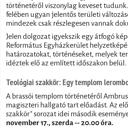
történetéről viszonylag keveset tudunk
felében ugyan jelentős területi változá
mindezek csak részlegesen vannak do
Jelen dolgozat igyekszik egy átfogó kép
Református Egyházkerület helyzetképér
határozatokat, történéseket, melyek ter
idéztek elő az említett időszakon belül.
Teológiai szakkör: Egy templom leromb
A brassói templom történetéről Ambru
magiszteri hallgató tart előadást. Az elő
szakkör" sorozat idei második eseménye
november 17., szerda -- 20.00 óra.