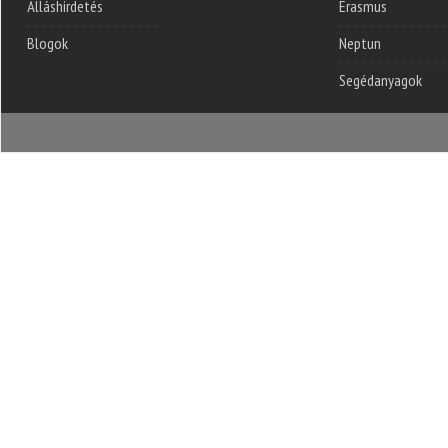
Álláshirdetés
Erasmus
Blogok
Neptun
Segédanyagok