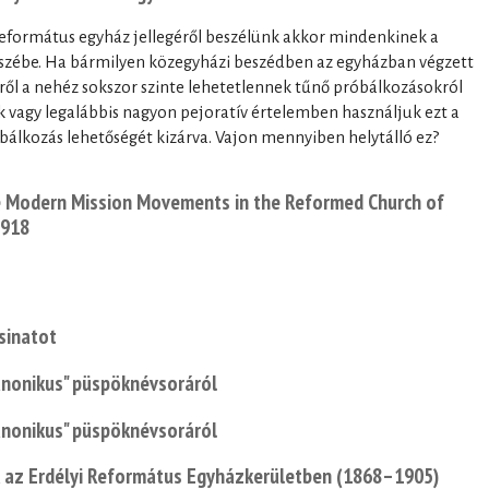
református egyház jellegéről beszélünk akkor mindenkinek a
eszébe. Ha bármilyen közegyházi beszédben az egyházban végzett
iről a nehéz sokszor szinte lehetetlennek tűnő próbálkozásokról
uk vagy legalábbis nagyon pejoratív értelemben használjuk ezt a
bálkozás lehetőségét kizárva. Vajon mennyiben helytálló ez?
e Modern Mission Movements in the Reformed Church of
1918
sinatot
anonikus" püspöknévsoráról
anonikus" püspöknévsoráról
 az Erdélyi Református Egyházkerületben (1868–1905)