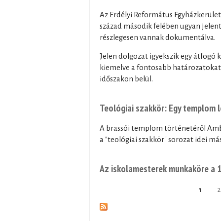
Az Erdélyi Református Egyházkerület
század második felében ugyan jelent
részlegesen vannak dokumentálva.
Jelen dolgozat igyekszik egy átfogó 
kiemelve a fontosabb határozatokat, 
időszakon belül.
Teológiai szakkör: Egy templom 
A brassói templom történetéről Ambr
a "teológiai szakkör" sorozat idei m
Az iskolamesterek munkaköre a 1
1
2
Pages