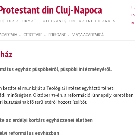
Skip to
 Protestant din Cluj-Napoca
H
main
E
content
OȚILOR REFORMAȚI, LUTHERANI ȘI UNITARIENI DIN ARDEAL
R
ACADEMIA
CERCETARE
PERSOANE
VIAȚA ACADEMICĂ
yház
ormátus egyház püspökeiről, püspöki intézményéről.
 kezdte el munkáját a Teológiai Intézet egyháztörténeti
édi minőségben. Október 31-én, a reformációi ünnepély keretében
 kutatásának fő területéről hozott ízelítőt.
e az erdélyi kortárs egyházzenei életben
délyi református egyházban