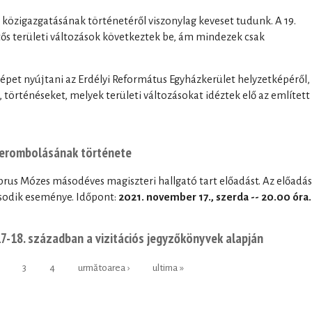
 közigazgatásának történetéről viszonylag keveset tudunk. A 19.
ős területi változások következtek be, ám mindezek csak
képet nyújtani az Erdélyi Református Egyházkerület helyzetképéről,
történéseket, melyek területi változásokat idéztek elő az említett
lerombolásának története
us Mózes másodéves magiszteri hallgató tart előadást. Az előadás
ásodik eseménye. Időpont:
2021. november 17., szerda -- 20.00 óra.
7-18. században a vizitációs jegyzőkönyvek alapján
3
4
următoarea ›
ultima »