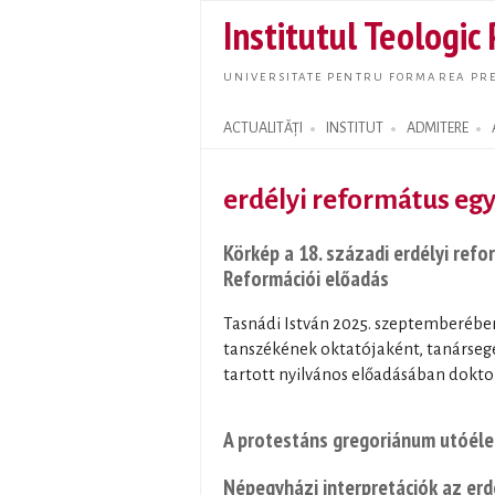
Institutul Teologic
UNIVERSITATE PENTRU FORMAREA PRE
ACTUALITĂȚI
INSTITUT
ADMITERE
Search form
erdélyi református eg
Körkép a 18. századi erdélyi ref
Reformációi előadás
Tasnádi István 2025. szeptemberében
tanszékének oktatójaként, tanárseg
tartott nyilvános előadásában doktori
A protestáns gregoriánum utóélet
Népegyházi interpretációk az er