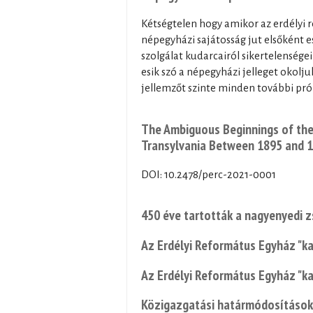
Kétségtelen hogy amikor az erdélyi 
népegyházi sajátosság jut elsőként 
szolgálat kudarcairól sikertelensége
esik szó a népegyházi jelleget okolj
jellemzőt szinte minden további pró
The Ambiguous Beginnings of th
Transylvania Between 1895 and 
DOI: 10.2478/perc-2021-0001
450 éve tartották a nagyenyedi z
Az Erdélyi Református Egyház "k
Az Erdélyi Református Egyház "k
Közigazgatási határmódosítások