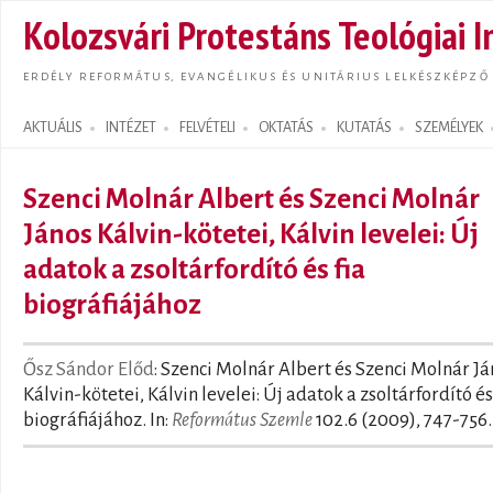
Ugrás
Kolozsvári Protestáns Teológiai I
tarta
ERDÉLY REFORMÁTUS, EVANGÉLIKUS ÉS UNITÁRIUS LELKÉSZKÉPZŐ
AKTUÁLIS
INTÉZET
FELVÉTELI
OKTATÁS
KUTATÁS
SZEMÉLYEK
Search form
Szenci Molnár Albert és Szenci Molnár
János Kálvin-kötetei, Kálvin levelei: Új
adatok a zsoltárfordító és fia
biográfiájához
Ősz Sándor Előd
: Szenci Molnár Albert és Szenci Molnár Já
Kálvin-kötetei, Kálvin levelei: Új adatok a zsoltárfordító és
biográfiájához. In:
Református Szemle
102.6 (2009), 747-756.