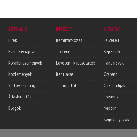
AKTUÁLIS
INTÉZET
OKTATÁS
Hírek
Bemutatkozás
Felvételi
Eseménynaptár
Történet
Képzések
Korábbi események
Egyetemi kapcsolatok
Tantárgyak
Közlemények
Bentlakás
Órarend
Sajtóvisszhang
Támogatók
Ösztöndíjak
Álláshirdetés
Erasmus
Blogok
Neptun
Segédanyagok