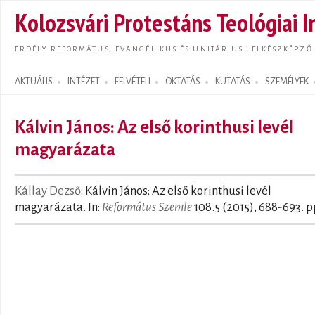
Ugrás
Kolozsvári Protestáns Teológiai I
tarta
ERDÉLY REFORMÁTUS, EVANGÉLIKUS ÉS UNITÁRIUS LELKÉSZKÉPZŐ
AKTUÁLIS
INTÉZET
FELVÉTELI
OKTATÁS
KUTATÁS
SZEMÉLYEK
Search form
Kálvin János: Az első korinthusi levél
magyarázata
Kállay Dezső
: Kálvin János: Az első korinthusi levél
magyarázata. In:
Református Szemle
108.5 (2015), 688-693. p