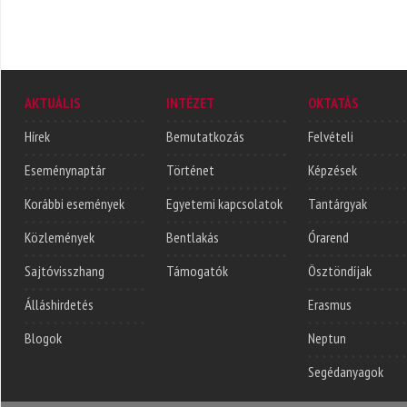
AKTUÁLIS
INTÉZET
OKTATÁS
Hírek
Bemutatkozás
Felvételi
Eseménynaptár
Történet
Képzések
Korábbi események
Egyetemi kapcsolatok
Tantárgyak
Közlemények
Bentlakás
Órarend
Sajtóvisszhang
Támogatók
Ösztöndíjak
Álláshirdetés
Erasmus
Blogok
Neptun
Segédanyagok