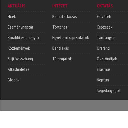
AKTUÁLIS
INTÉZET
OKTATÁS
Hírek
Bemutatkozás
Felvételi
Eseménynaptár
Történet
Képzések
Korábbi események
Egyetemi kapcsolatok
Tantárgyak
Közlemények
Bentlakás
Órarend
Sajtóvisszhang
Támogatók
Ösztöndíjak
Álláshirdetés
Erasmus
Blogok
Neptun
Segédanyagok