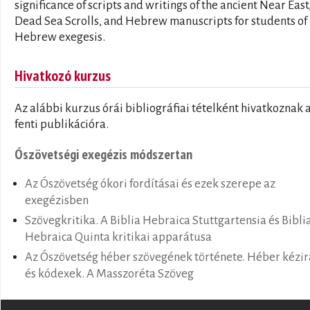
significance of scripts and writings of the ancient Near East
Dead Sea Scrolls, and Hebrew manuscripts for students of
Hebrew exegesis.
Hivatkozó kurzus
Az alábbi kurzus órái bibliográfiai tételként hivatkoznak 
fenti publikációra.
Ószövetségi exegézis módszertan
Az Ószövetség ókori fordításai és ezek szerepe az
exegézisben
Szövegkritika. A Biblia Hebraica Stuttgartensia és Bibli
Hebraica Quinta kritikai apparátusa
Az Ószövetség héber szövegének története. Héber kézir
és kódexek. A Masszoréta Szöveg