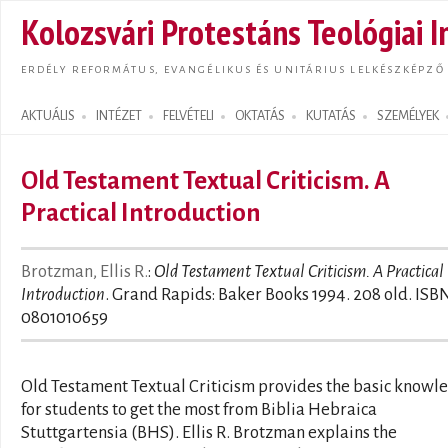
Ugrás
Kolozsvári Protestáns Teológiai I
tarta
ERDÉLY REFORMÁTUS, EVANGÉLIKUS ÉS UNITÁRIUS LELKÉSZKÉPZŐ
AKTUÁLIS
INTÉZET
FELVÉTELI
OKTATÁS
KUTATÁS
SZEMÉLYEK
Search form
Old Testament Textual Criticism. A
Practical Introduction
Brotzman, Ellis R.
:
Old Testament Textual Criticism. A Practical
Introduction
. Grand Rapids: Baker Books 1994. 208 old. ISB
0801010659
Old Testament Textual Criticism provides the basic knowl
for students to get the most from Biblia Hebraica
Stuttgartensia (BHS). Ellis R. Brotzman explains the