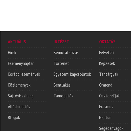
AKTUÁLIS
INTÉZET
OKTATÁS
Hírek
Bemutatkozás
Felvételi
Eseménynaptár
Történet
Képzések
Korábbi események
Egyetemi kapcsolatok
Tantárgyak
Közlemények
Bentlakás
Órarend
Sajtóvisszhang
Támogatók
Ösztöndíjak
Álláshirdetés
Erasmus
Blogok
Neptun
Segédanyagok