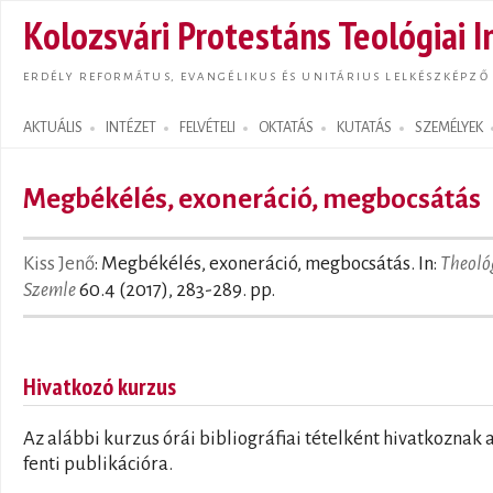
Ugrás
Kolozsvári Protestáns Teológiai I
tarta
ERDÉLY REFORMÁTUS, EVANGÉLIKUS ÉS UNITÁRIUS LELKÉSZKÉPZŐ
AKTUÁLIS
INTÉZET
FELVÉTELI
OKTATÁS
KUTATÁS
SZEMÉLYEK
Search form
Megbékélés, exoneráció, megbocsátás
Kiss Jenő
: Megbékélés, exoneráció, megbocsátás. In:
Theoló
Szemle
60.4 (2017), 283-289. pp.
Hivatkozó kurzus
Az alábbi kurzus órái bibliográfiai tételként hivatkoznak 
fenti publikációra.